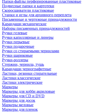
Папки-файлы перфорированные пластиковые
Подвесные папки и картотеки
Скоросшиватели пластиковые
Станки и иглы для архивного переплета
Письменные и чертежные принадлежности
Карандаши механические
Наборы письменных принадлежностей
Ручки гелевые
Ручки капиллярные и линеры
Ручки перьевые
Ручки подарочные
Ручки со стираемыми чернилами
Ручки шариковые
Ручки-роллеры
Стержни, чернила, тушь
Карандаши чернографитные
Ластики, резинки стирательные
Ластики классические
Ластики электрические
Маркеры
Маркеры для хобби акриловые
Маркеры для CD и DVD
Маркеры для досок
Маркеры меловые
Маркеры для пленок