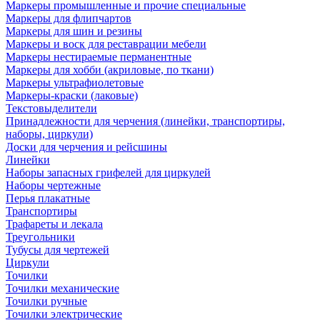
Маркеры промышленные и прочие специальные
Маркеры для флипчартов
Маркеры для шин и резины
Маркеры и воск для реставрации мебели
Маркеры нестираемые перманентные
Маркеры для хобби (акриловые, по ткани)
Маркеры ультрафиолетовые
Маркеры-краски (лаковые)
Текстовыделители
Принадлежности для черчения (линейки, транспортиры,
наборы, циркули)
Доски для черчения и рейсшины
Линейки
Наборы запасных грифелей для циркулей
Наборы чертежные
Перья плакатные
Транспортиры
Трафареты и лекала
Треугольники
Тубусы для чертежей
Циркули
Точилки
Точилки механические
Точилки ручные
Точилки электрические