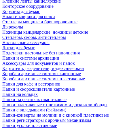
Клейкие ленты канцелярские
Конторское оборудование
Корзины для бумаг
Ножи и коврики для резки
Степлеры мощные и брошюровочные
Дыроколы
Ножницы канцелярские, ножницы детские
Степлеры, скобы, антистеплеры
Настольные аксессуары
Лотки для бумаг
Подставки настольные без наполнения
Папки и системы архивации
Аксессуары для документов и папок
Картотеки, разделители, индексные окна
Короба и архивные системы картонные
Короба и архивные системы пластиковые
Папки для кафе и ресторанов
Папки и скоросшиватели картонные
Папки на кольцах
Папки на резинках пластиковые
Папки пластиковые с прижимом и доски-клипборды
Папки с вкладышами (файлами)
Папки-конверты на молнии и с кнопкой пластиковые
Папки-регистраторы с арочным механизмом
Папки-уголки пластиковые