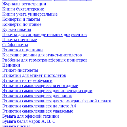
Журналы регистрации
Книги бухгалтерские
Книги учета универсальные
Конверты и пакеты
Конверты почтовые
Курьер-пакеты
Пакеты для сопроводительных документов
Пакеты почтовые
Сейф-пакеты
Этикетки и ценники
Красящие ролики для этикет-пистолетов
Риббоны для термотрансферных принтеров
Ценники
Этикет-пистолеты
Этикетки для этикет-пистолетов
Этикетки из термобумаги
Этикетки самоклеящиеся всепогодные
Этикетки самоклеящиеся для инвентаризации
Этикетки самоклеящиеся для папок
Этикетки самоклеящиеся для термотрансферной печати
Этикетки самоклеящиеся на листе А4
Этикетки самоклеящиеся удаляемые
Бумага для офисной техники
Бумага белая марок А, В, С
Бумага писчая