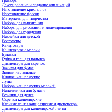
Гравюры
Декорирование и создание аппликаций
Изготовление кристаллов
Изготовление фресок
Материалы для творчества
Наборы для выжигания
Наборы для рисования и моделирования
Наборы для рукоделия
Наклейки для детской
Ростомеры
Канцтовары
Канцелярские мелочи
Булавки
Губка и гель для пальцев
Диспенсеры для скрепок
Зажимы для бумаг
Звонки настольные
Кнопки канцелярские
Лупы
Наборы канцелярских мелочей
Напальчники для бумаги
Резинки для денег
Скрепки канцелярские
Клейкие ленты канцелярские и диспенсеры
Диспенсеры для канцелярской ленты