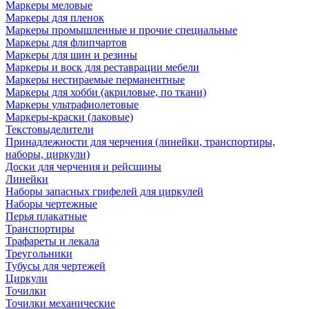
Маркеры меловые
Маркеры для пленок
Маркеры промышленные и прочие специальные
Маркеры для флипчартов
Маркеры для шин и резины
Маркеры и воск для реставрации мебели
Маркеры нестираемые перманентные
Маркеры для хобби (акриловые, по ткани)
Маркеры ультрафиолетовые
Маркеры-краски (лаковые)
Текстовыделители
Принадлежности для черчения (линейки, транспортиры,
наборы, циркули)
Доски для черчения и рейсшины
Линейки
Наборы запасных грифелей для циркулей
Наборы чертежные
Перья плакатные
Транспортиры
Трафареты и лекала
Треугольники
Тубусы для чертежей
Циркули
Точилки
Точилки механические