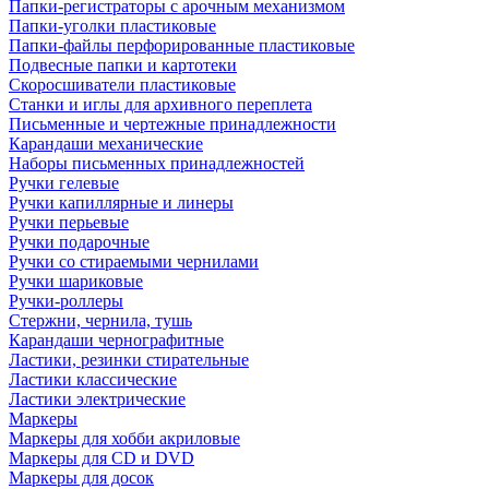
Папки-регистраторы с арочным механизмом
Папки-уголки пластиковые
Папки-файлы перфорированные пластиковые
Подвесные папки и картотеки
Скоросшиватели пластиковые
Станки и иглы для архивного переплета
Письменные и чертежные принадлежности
Карандаши механические
Наборы письменных принадлежностей
Ручки гелевые
Ручки капиллярные и линеры
Ручки перьевые
Ручки подарочные
Ручки со стираемыми чернилами
Ручки шариковые
Ручки-роллеры
Стержни, чернила, тушь
Карандаши чернографитные
Ластики, резинки стирательные
Ластики классические
Ластики электрические
Маркеры
Маркеры для хобби акриловые
Маркеры для CD и DVD
Маркеры для досок