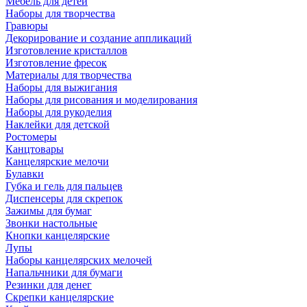
Мебель для детей
Наборы для творчества
Гравюры
Декорирование и создание аппликаций
Изготовление кристаллов
Изготовление фресок
Материалы для творчества
Наборы для выжигания
Наборы для рисования и моделирования
Наборы для рукоделия
Наклейки для детской
Ростомеры
Канцтовары
Канцелярские мелочи
Булавки
Губка и гель для пальцев
Диспенсеры для скрепок
Зажимы для бумаг
Звонки настольные
Кнопки канцелярские
Лупы
Наборы канцелярских мелочей
Напальчники для бумаги
Резинки для денег
Скрепки канцелярские