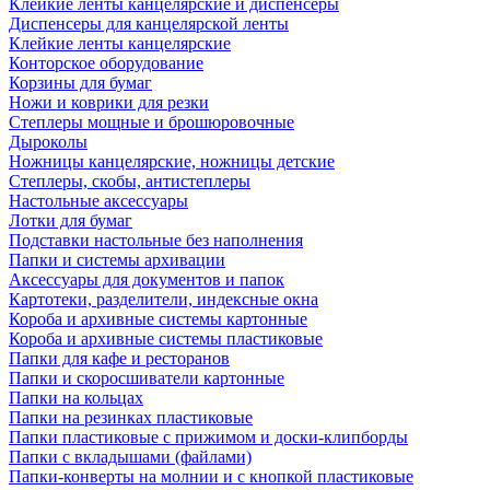
Клейкие ленты канцелярские и диспенсеры
Диспенсеры для канцелярской ленты
Клейкие ленты канцелярские
Конторское оборудование
Корзины для бумаг
Ножи и коврики для резки
Степлеры мощные и брошюровочные
Дыроколы
Ножницы канцелярские, ножницы детские
Степлеры, скобы, антистеплеры
Настольные аксессуары
Лотки для бумаг
Подставки настольные без наполнения
Папки и системы архивации
Аксессуары для документов и папок
Картотеки, разделители, индексные окна
Короба и архивные системы картонные
Короба и архивные системы пластиковые
Папки для кафе и ресторанов
Папки и скоросшиватели картонные
Папки на кольцах
Папки на резинках пластиковые
Папки пластиковые с прижимом и доски-клипборды
Папки с вкладышами (файлами)
Папки-конверты на молнии и с кнопкой пластиковые