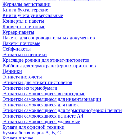
Журналы регистрации
Книги бухгалтерские
Книги учета универсальные
Конверты и пакеты
Конверты почтовые
Курьер-пакеты
Пакеты для сопроводительных документов
Пакеты почтовые
Сейф-пакеты
Этикетки и ценники
Красящие ролики для этикет-пистолетов
Риббоны для термотрансферных принтеров
Ценники
Этикет-пистолеты
Этикетки для этикет-пистолетов
Этикетки из термобумаги
Этикетки самоклеящиеся всепогодные
Этикетки самоклеящиеся для инвентаризации
Этикетки самоклеящиеся для папок
Этикетки самоклеящиеся для термотрансферной печати
Этикетки самоклеящиеся на листе А4
Этикетки самоклеящиеся удаляемые
Бумага для офисной техники
Бумага белая марок А, В, С
Бумага писчая