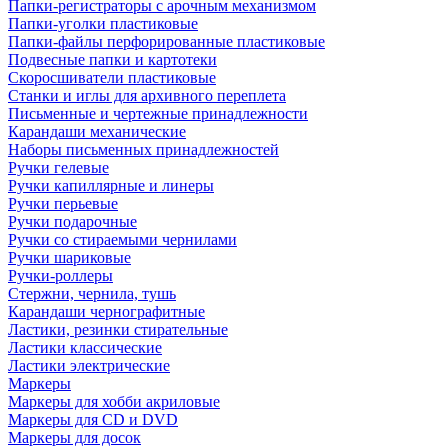
Папки-регистраторы с арочным механизмом
Папки-уголки пластиковые
Папки-файлы перфорированные пластиковые
Подвесные папки и картотеки
Скоросшиватели пластиковые
Станки и иглы для архивного переплета
Письменные и чертежные принадлежности
Карандаши механические
Наборы письменных принадлежностей
Ручки гелевые
Ручки капиллярные и линеры
Ручки перьевые
Ручки подарочные
Ручки со стираемыми чернилами
Ручки шариковые
Ручки-роллеры
Стержни, чернила, тушь
Карандаши чернографитные
Ластики, резинки стирательные
Ластики классические
Ластики электрические
Маркеры
Маркеры для хобби акриловые
Маркеры для CD и DVD
Маркеры для досок