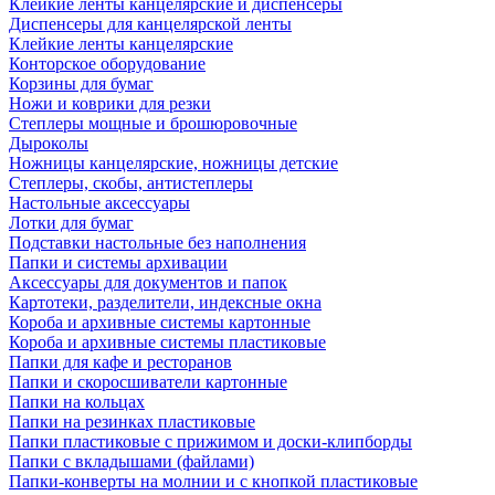
Клейкие ленты канцелярские и диспенсеры
Диспенсеры для канцелярской ленты
Клейкие ленты канцелярские
Конторское оборудование
Корзины для бумаг
Ножи и коврики для резки
Степлеры мощные и брошюровочные
Дыроколы
Ножницы канцелярские, ножницы детские
Степлеры, скобы, антистеплеры
Настольные аксессуары
Лотки для бумаг
Подставки настольные без наполнения
Папки и системы архивации
Аксессуары для документов и папок
Картотеки, разделители, индексные окна
Короба и архивные системы картонные
Короба и архивные системы пластиковые
Папки для кафе и ресторанов
Папки и скоросшиватели картонные
Папки на кольцах
Папки на резинках пластиковые
Папки пластиковые с прижимом и доски-клипборды
Папки с вкладышами (файлами)
Папки-конверты на молнии и с кнопкой пластиковые