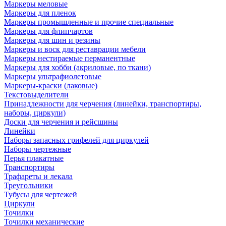
Маркеры меловые
Маркеры для пленок
Маркеры промышленные и прочие специальные
Маркеры для флипчартов
Маркеры для шин и резины
Маркеры и воск для реставрации мебели
Маркеры нестираемые перманентные
Маркеры для хобби (акриловые, по ткани)
Маркеры ультрафиолетовые
Маркеры-краски (лаковые)
Текстовыделители
Принадлежности для черчения (линейки, транспортиры,
наборы, циркули)
Доски для черчения и рейсшины
Линейки
Наборы запасных грифелей для циркулей
Наборы чертежные
Перья плакатные
Транспортиры
Трафареты и лекала
Треугольники
Тубусы для чертежей
Циркули
Точилки
Точилки механические