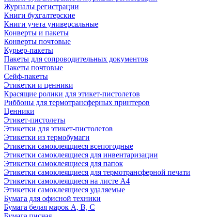
Журналы регистрации
Книги бухгалтерские
Книги учета универсальные
Конверты и пакеты
Конверты почтовые
Курьер-пакеты
Пакеты для сопроводительных документов
Пакеты почтовые
Сейф-пакеты
Этикетки и ценники
Красящие ролики для этикет-пистолетов
Риббоны для термотрансферных принтеров
Ценники
Этикет-пистолеты
Этикетки для этикет-пистолетов
Этикетки из термобумаги
Этикетки самоклеящиеся всепогодные
Этикетки самоклеящиеся для инвентаризации
Этикетки самоклеящиеся для папок
Этикетки самоклеящиеся для термотрансферной печати
Этикетки самоклеящиеся на листе А4
Этикетки самоклеящиеся удаляемые
Бумага для офисной техники
Бумага белая марок А, В, С
Бумага писчая