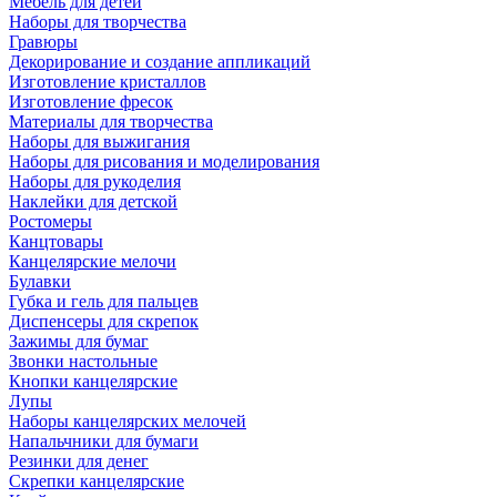
Мебель для детей
Наборы для творчества
Гравюры
Декорирование и создание аппликаций
Изготовление кристаллов
Изготовление фресок
Материалы для творчества
Наборы для выжигания
Наборы для рисования и моделирования
Наборы для рукоделия
Наклейки для детской
Ростомеры
Канцтовары
Канцелярские мелочи
Булавки
Губка и гель для пальцев
Диспенсеры для скрепок
Зажимы для бумаг
Звонки настольные
Кнопки канцелярские
Лупы
Наборы канцелярских мелочей
Напальчники для бумаги
Резинки для денег
Скрепки канцелярские