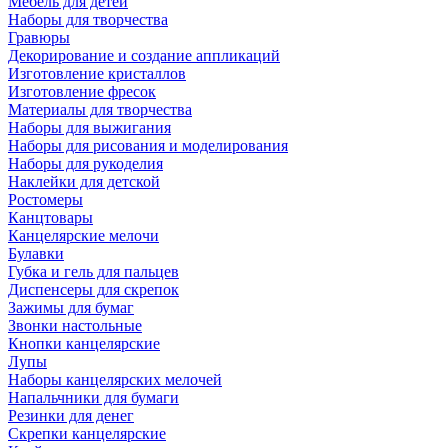
Мебель для детей
Наборы для творчества
Гравюры
Декорирование и создание аппликаций
Изготовление кристаллов
Изготовление фресок
Материалы для творчества
Наборы для выжигания
Наборы для рисования и моделирования
Наборы для рукоделия
Наклейки для детской
Ростомеры
Канцтовары
Канцелярские мелочи
Булавки
Губка и гель для пальцев
Диспенсеры для скрепок
Зажимы для бумаг
Звонки настольные
Кнопки канцелярские
Лупы
Наборы канцелярских мелочей
Напальчники для бумаги
Резинки для денег
Скрепки канцелярские