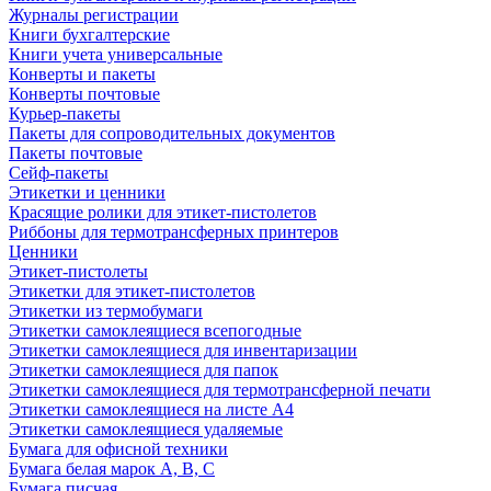
Журналы регистрации
Книги бухгалтерские
Книги учета универсальные
Конверты и пакеты
Конверты почтовые
Курьер-пакеты
Пакеты для сопроводительных документов
Пакеты почтовые
Сейф-пакеты
Этикетки и ценники
Красящие ролики для этикет-пистолетов
Риббоны для термотрансферных принтеров
Ценники
Этикет-пистолеты
Этикетки для этикет-пистолетов
Этикетки из термобумаги
Этикетки самоклеящиеся всепогодные
Этикетки самоклеящиеся для инвентаризации
Этикетки самоклеящиеся для папок
Этикетки самоклеящиеся для термотрансферной печати
Этикетки самоклеящиеся на листе А4
Этикетки самоклеящиеся удаляемые
Бумага для офисной техники
Бумага белая марок А, В, С
Бумага писчая