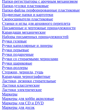
Папки-регистраторы с арочным механизмом
Папки-уголки пластиковые
Папки-файлы перфорированные пластиковые
Подвесные папки и картотеки
Скоросшиватели пластиковые
Станки и иглы для архивного переплета
Письменные и чертежные принадлежности
Карандаши механические
Наборы письменных принадлежностей
Ручки гелевые
Ручки капиллярные и линеры
Ручки перьевые
Ручки подарочные
Ручки со стираемыми чернилами
Ручки шариковые
Ручки-роллеры
Стержни, чернила, тушь
Карандаши чернографитные
Ластики, резинки стирательные
Ластики классические
Ластики электрические
Маркеры
Маркеры для хобби акриловые
Маркеры для CD и DVD
Маркеры для досок