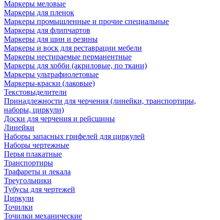
Маркеры меловые
Маркеры для пленок
Маркеры промышленные и прочие специальные
Маркеры для флипчартов
Маркеры для шин и резины
Маркеры и воск для реставрации мебели
Маркеры нестираемые перманентные
Маркеры для хобби (акриловые, по ткани)
Маркеры ультрафиолетовые
Маркеры-краски (лаковые)
Текстовыделители
Принадлежности для черчения (линейки, транспортиры,
наборы, циркули)
Доски для черчения и рейсшины
Линейки
Наборы запасных грифелей для циркулей
Наборы чертежные
Перья плакатные
Транспортиры
Трафареты и лекала
Треугольники
Тубусы для чертежей
Циркули
Точилки
Точилки механические