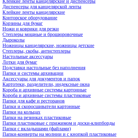
Клейкие ленты канцелярские и диспенсеры
Диспенсеры для канцелярской ленты
Клейкие ленты канцелярские
Конторское оборудование
Корзины для бумаг
Ножи и коврики для резки
Степлеры мощные и брошюровочные
Дыроколы
Ножницы канцелярские, ножницы детские
Степлеры, скобы, антистеплеры
Настольные аксессуары
Лотки для бумаг
Подставки настольные без наполнения
Папки и системы архивации
Аксессуары для документов и папок
Картотеки, разделители, индексные окна
Короба и архивные системы картонные
Короба и архивные системы пластиковые
Папки для кафе и ресторанов
Папки и скоросшиватели картонные
Папки на кольцах
Папки на резинках пластиковые
Папки пластиковые с прижимом и доски-клипборды
Папки с вкладышами (файлами)
Папки-конверты на молнии и с кнопкой пластиковые