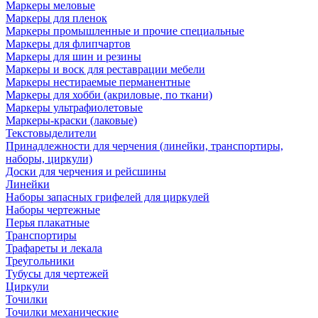
Маркеры меловые
Маркеры для пленок
Маркеры промышленные и прочие специальные
Маркеры для флипчартов
Маркеры для шин и резины
Маркеры и воск для реставрации мебели
Маркеры нестираемые перманентные
Маркеры для хобби (акриловые, по ткани)
Маркеры ультрафиолетовые
Маркеры-краски (лаковые)
Текстовыделители
Принадлежности для черчения (линейки, транспортиры,
наборы, циркули)
Доски для черчения и рейсшины
Линейки
Наборы запасных грифелей для циркулей
Наборы чертежные
Перья плакатные
Транспортиры
Трафареты и лекала
Треугольники
Тубусы для чертежей
Циркули
Точилки
Точилки механические