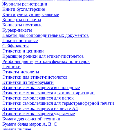
Журналы регистрации
Книги бухгалтерские
Книги учета универсальные
Конверты и пакеты
Конверты почтовые
Курьер-пакеты
Пакеты для сопроводительных документов
Пакеты почтовые
Сейф-пакеты
Этикетки и ценники
Красящие ролики для этикет-пистолетов
Риббоны для термотрансферных принтеров
Ценники
Этикет-пистолеты
Этикетки для этикет-пистолетов
Этикетки из термобумаги
Этикетки самоклеящиеся всепогодные
Этикетки самоклеящиеся для инвентаризации
Этикетки самоклеящиеся для папок
Этикетки самоклеящиеся для термотрансферной печати
Этикетки самоклеящиеся на листе А4
Этикетки самоклеящиеся удаляемые
Бумага для офисной техники
Бумага белая марок А, В, С
Бумага писчая