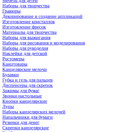
Мебель для детей
Наборы для творчества
Гравюры
Декорирование и создание аппликаций
Изготовление кристаллов
Изготовление фресок
Материалы для творчества
Наборы для выжигания
Наборы для рисования и моделирования
Наборы для рукоделия
Наклейки для детской
Ростомеры
Канцтовары
Канцелярские мелочи
Булавки
Губка и гель для пальцев
Диспенсеры для скрепок
Зажимы для бумаг
Звонки настольные
Кнопки канцелярские
Лупы
Наборы канцелярских мелочей
Напальчники для бумаги
Резинки для денег
Скрепки канцелярские