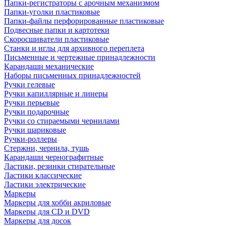
Папки-регистраторы с арочным механизмом
Папки-уголки пластиковые
Папки-файлы перфорированные пластиковые
Подвесные папки и картотеки
Скоросшиватели пластиковые
Станки и иглы для архивного переплета
Письменные и чертежные принадлежности
Карандаши механические
Наборы письменных принадлежностей
Ручки гелевые
Ручки капиллярные и линеры
Ручки перьевые
Ручки подарочные
Ручки со стираемыми чернилами
Ручки шариковые
Ручки-роллеры
Стержни, чернила, тушь
Карандаши чернографитные
Ластики, резинки стирательные
Ластики классические
Ластики электрические
Маркеры
Маркеры для хобби акриловые
Маркеры для CD и DVD
Маркеры для досок