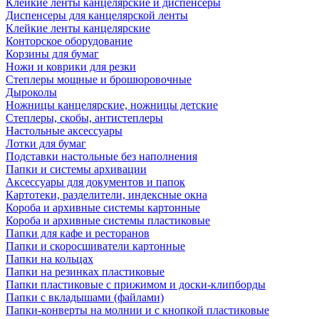
Клейкие ленты канцелярские и диспенсеры
Диспенсеры для канцелярской ленты
Клейкие ленты канцелярские
Конторское оборудование
Корзины для бумаг
Ножи и коврики для резки
Степлеры мощные и брошюровочные
Дыроколы
Ножницы канцелярские, ножницы детские
Степлеры, скобы, антистеплеры
Настольные аксессуары
Лотки для бумаг
Подставки настольные без наполнения
Папки и системы архивации
Аксессуары для документов и папок
Картотеки, разделители, индексные окна
Короба и архивные системы картонные
Короба и архивные системы пластиковые
Папки для кафе и ресторанов
Папки и скоросшиватели картонные
Папки на кольцах
Папки на резинках пластиковые
Папки пластиковые с прижимом и доски-клипборды
Папки с вкладышами (файлами)
Папки-конверты на молнии и с кнопкой пластиковые