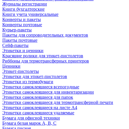
Журналы регистрации
Книги бухгалтерские
Книги учета универсальные
Конверты и пакеты
Конверты почтовые
Курьер-пакеты
Пакеты для сопроводительных документов
Пакеты почтовые
Сейф-пакеты
Этикетки и ценники
Красящие ролики для этикет-пистолетов
Риббоны для термотрансферных принтеров
Ценники
Этикет-пистолеты
Этикетки для этикет-пистолетов
Этикетки из термобумаги
Этикетки самоклеящиеся всепогодные
Этикетки самоклеящиеся для инвентаризации
Этикетки самоклеящиеся для папок
Этикетки самоклеящиеся для термотрансферной печати
Этикетки самоклеящиеся на листе А4
Этикетки самоклеящиеся удаляемые
Бумага для офисной техники
Бумага белая марок А, В, С
Бумага писчая