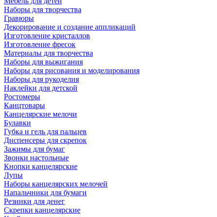
Мебель для детей
Наборы для творчества
Гравюры
Декорирование и создание аппликаций
Изготовление кристаллов
Изготовление фресок
Материалы для творчества
Наборы для выжигания
Наборы для рисования и моделирования
Наборы для рукоделия
Наклейки для детской
Ростомеры
Канцтовары
Канцелярские мелочи
Булавки
Губка и гель для пальцев
Диспенсеры для скрепок
Зажимы для бумаг
Звонки настольные
Кнопки канцелярские
Лупы
Наборы канцелярских мелочей
Напальчники для бумаги
Резинки для денег
Скрепки канцелярские