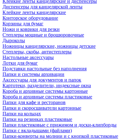
Клейкие ленты канцелярские и диспенсеры
Диспенсеры для канцелярской ленты
Клейкие ленты канцелярские
Конторское оборудование
Корзины для бумаг
Ножи и коврики для резки
Степлеры мощные и брошюровочные
Дыроколы
Ножницы канцелярские, ножницы детские
Степлеры, скобы, антистеплеры
Настольные аксессуары
Лотки для бумаг
Подставки настольные без наполнения
Папки и системы архивации
Аксессуары для документов и папок
Картотеки, разделители, индексные окна
Короба и архивные системы картонные
Короба и архивные системы пластиковые
Папки для кафе и ресторанов
Папки и скоросшиватели картонные
Папки на кольцах
Папки на резинках пластиковые
Папки пластиковые с прижимом и доски-клипборды
Папки с вкладышами (файлами)
Папки-конверты на молнии и с кнопкой пластиковые