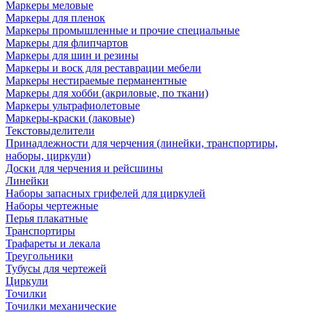
Маркеры меловые
Маркеры для пленок
Маркеры промышленные и прочие специальные
Маркеры для флипчартов
Маркеры для шин и резины
Маркеры и воск для реставрации мебели
Маркеры нестираемые перманентные
Маркеры для хобби (акриловые, по ткани)
Маркеры ультрафиолетовые
Маркеры-краски (лаковые)
Текстовыделители
Принадлежности для черчения (линейки, транспортиры,
наборы, циркули)
Доски для черчения и рейсшины
Линейки
Наборы запасных грифелей для циркулей
Наборы чертежные
Перья плакатные
Транспортиры
Трафареты и лекала
Треугольники
Тубусы для чертежей
Циркули
Точилки
Точилки механические