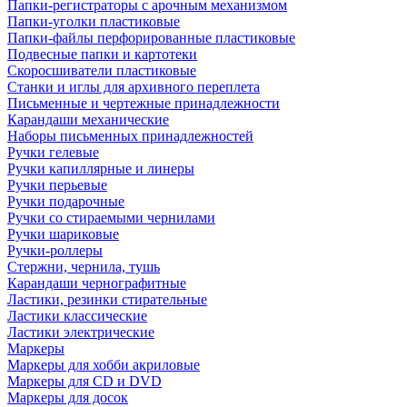
Папки-регистраторы с арочным механизмом
Папки-уголки пластиковые
Папки-файлы перфорированные пластиковые
Подвесные папки и картотеки
Скоросшиватели пластиковые
Станки и иглы для архивного переплета
Письменные и чертежные принадлежности
Карандаши механические
Наборы письменных принадлежностей
Ручки гелевые
Ручки капиллярные и линеры
Ручки перьевые
Ручки подарочные
Ручки со стираемыми чернилами
Ручки шариковые
Ручки-роллеры
Стержни, чернила, тушь
Карандаши чернографитные
Ластики, резинки стирательные
Ластики классические
Ластики электрические
Маркеры
Маркеры для хобби акриловые
Маркеры для CD и DVD
Маркеры для досок