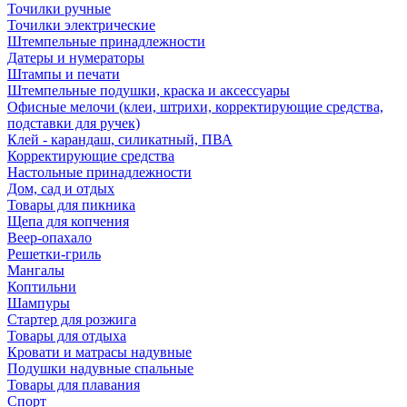
Точилки ручные
Точилки электрические
Штемпельные принадлежности
Датеры и нумераторы
Штампы и печати
Штемпельные подушки, краска и аксессуары
Офисные мелочи (клеи, штрихи, корректирующие средства,
подставки для ручек)
Клей - карандаш, силикатный, ПВА
Корректирующие средства
Настольные принадлежности
Дом, сад и отдых
Товары для пикника
Щепа для копчения
Веер-опахало
Решетки-гриль
Мангалы
Коптильни
Шампуры
Стартер для розжига
Товары для отдыха
Кровати и матрасы надувные
Подушки надувные спальные
Товары для плавания
Спорт