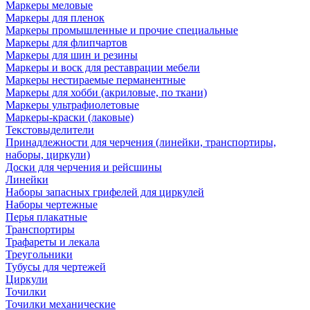
Маркеры меловые
Маркеры для пленок
Маркеры промышленные и прочие специальные
Маркеры для флипчартов
Маркеры для шин и резины
Маркеры и воск для реставрации мебели
Маркеры нестираемые перманентные
Маркеры для хобби (акриловые, по ткани)
Маркеры ультрафиолетовые
Маркеры-краски (лаковые)
Текстовыделители
Принадлежности для черчения (линейки, транспортиры,
наборы, циркули)
Доски для черчения и рейсшины
Линейки
Наборы запасных грифелей для циркулей
Наборы чертежные
Перья плакатные
Транспортиры
Трафареты и лекала
Треугольники
Тубусы для чертежей
Циркули
Точилки
Точилки механические