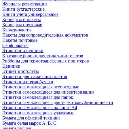
Журналы регистрации
Книги бухгалтерские
Книги учета универсальные
Конверты и пакеты
Конверты почтовые
Курьер-пакеты
Пакеты для сопроводительных документов
Пакеты почтовые
Сейф-пакеты
Этикетки и ценники
Красящие ролики для этикет-пистолетов
Риббоны для термотрансферных принтеров
Ценники
Этикет-пистолеты
Этикетки для этикет-пистолетов
Этикетки из термобумаги
Этикетки самоклеящиеся всепогодные
Этикетки самоклеящиеся для инвентаризации
Этикетки самоклеящиеся для папок
Этикетки самоклеящиеся для термотрансферной печати
Этикетки самоклеящиеся на листе А4
Этикетки самоклеящиеся удаляемые
Бумага для офисной техники
Бумага белая марок А, В, С
Бумага писчая