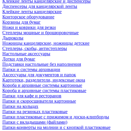
Клейкие ленты канцелярские и диспенсеры
Диспенсеры для канцелярской ленты
Клейкие ленты канцелярские
Конторское оборудование
Корзины для бумаг
Ножи и коврики для резки
Степлеры мощные и брошюровочные
Дыроколы
Ножницы канцелярские, ножницы детские
Степлеры, скобы, антистеплеры
Настольные аксессуары
Лотки для бумаг
Подставки настольные без наполнения
Папки и системы архивации
Аксессуары для документов и папок
Картотеки, разделители, индексные окна
Короба и архивные системы картонные
Короба и архивные системы пластиковые
Папки для кафе и ресторанов
Папки и скоросшиватели картонные
Папки на кольцах
Папки на резинках пластиковые
Папки пластиковые с прижимом и доски-клипборды
Папки с вкладышами (файлами)
Папки-конверты на молнии и с кнопкой пластиковые