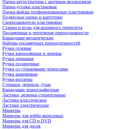
Папки-регистраторы с арочным механизмом
Папки-уголки пластиковые
Папки-файлы перфорированные пластиковые
Подвесные папки и картотеки
Скоросшиватели пластиковые
Станки и иглы для архивного переплета
Письменные и чертежные принадлежности
Карандаши механические
Наборы письменных принадлежностей
Ручки гелевые
Ручки капиллярные и линеры
Ручки перьевые
Ручки подарочные
Ручки со стираемыми чернилами
Ручки шариковые
Ручки-роллеры
Стержни, чернила, тушь
Карандаши чернографитные
Ластики, резинки стирательные
Ластики классические
Ластики электрические
Маркеры
Маркеры для хобби акриловые
Маркеры для CD и DVD
Маркеры для досок