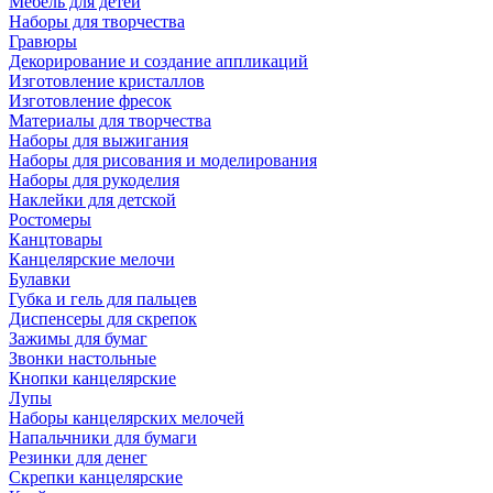
Мебель для детей
Наборы для творчества
Гравюры
Декорирование и создание аппликаций
Изготовление кристаллов
Изготовление фресок
Материалы для творчества
Наборы для выжигания
Наборы для рисования и моделирования
Наборы для рукоделия
Наклейки для детской
Ростомеры
Канцтовары
Канцелярские мелочи
Булавки
Губка и гель для пальцев
Диспенсеры для скрепок
Зажимы для бумаг
Звонки настольные
Кнопки канцелярские
Лупы
Наборы канцелярских мелочей
Напальчники для бумаги
Резинки для денег
Скрепки канцелярские