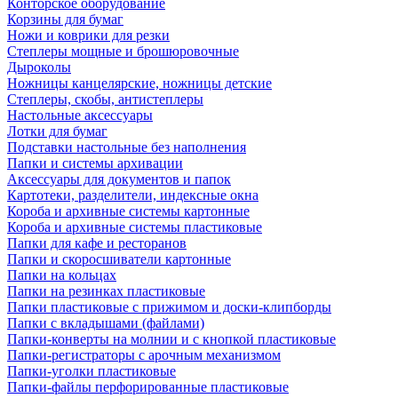
Конторское оборудование
Корзины для бумаг
Ножи и коврики для резки
Степлеры мощные и брошюровочные
Дыроколы
Ножницы канцелярские, ножницы детские
Степлеры, скобы, антистеплеры
Настольные аксессуары
Лотки для бумаг
Подставки настольные без наполнения
Папки и системы архивации
Аксессуары для документов и папок
Картотеки, разделители, индексные окна
Короба и архивные системы картонные
Короба и архивные системы пластиковые
Папки для кафе и ресторанов
Папки и скоросшиватели картонные
Папки на кольцах
Папки на резинках пластиковые
Папки пластиковые с прижимом и доски-клипборды
Папки с вкладышами (файлами)
Папки-конверты на молнии и с кнопкой пластиковые
Папки-регистраторы с арочным механизмом
Папки-уголки пластиковые
Папки-файлы перфорированные пластиковые