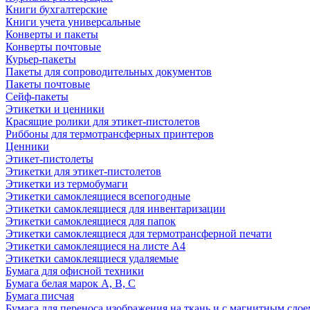
Книги бухгалтерские
Книги учета универсальные
Конверты и пакеты
Конверты почтовые
Курьер-пакеты
Пакеты для сопроводительных документов
Пакеты почтовые
Сейф-пакеты
Этикетки и ценники
Красящие ролики для этикет-пистолетов
Риббоны для термотрансферных принтеров
Ценники
Этикет-пистолеты
Этикетки для этикет-пистолетов
Этикетки из термобумаги
Этикетки самоклеящиеся всепогодные
Этикетки самоклеящиеся для инвентаризации
Этикетки самоклеящиеся для папок
Этикетки самоклеящиеся для термотрансферной печати
Этикетки самоклеящиеся на листе А4
Этикетки самоклеящиеся удаляемые
Бумага для офисной техники
Бумага белая марок А, В, С
Бумага писчая
Бумага для переноса изображения на ткань и с магнитным слое