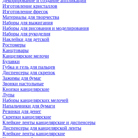
Декорирование и создание аппликаций
Изготовление кристаллов
Изготовление фресок
Материалы для творчества
Наборы для выжигания
Наборы для рисования и моделирования
Наборы для рукоделия
Наклейки для детской
Ростомеры
Канцтовары
Канцелярские мелочи
Булавки
Губка и гель для пальцев
Диспенсеры для скрепок
Зажимы для бумаг
Звонки настольные
Кнопки канцелярские
Лупы
Наборы канцелярских мелочей
Напальчники для бумаги
Резинки для денег
Скрепки канцелярские
Клейкие ленты канцелярские и диспенсеры
Диспенсеры для канцелярской ленты
Клейкие ленты канцелярские