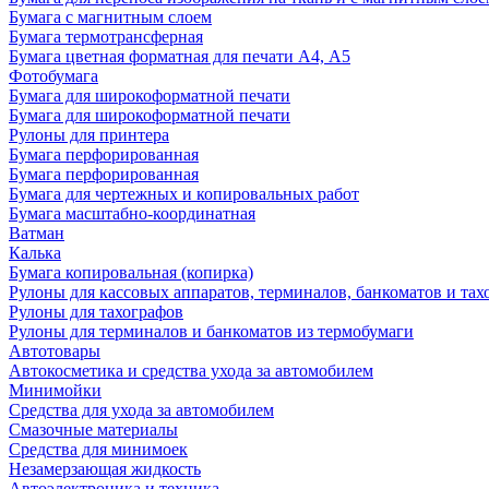
Бумага с магнитным слоем
Бумага термотрансферная
Бумага цветная форматная для печати А4, А5
Фотобумага
Бумага для широкоформатной печати
Бумага для широкоформатной печати
Рулоны для принтера
Бумага перфорированная
Бумага перфорированная
Бумага для чертежных и копировальных работ
Бумага масштабно-координатная
Ватман
Калька
Бумага копировальная (копирка)
Рулоны для кассовых аппаратов, терминалов, банкоматов и тах
Рулоны для тахографов
Рулоны для терминалов и банкоматов из термобумаги
Автотовары
Автокосметика и средства ухода за автомобилем
Минимойки
Средства для ухода за автомобилем
Смазочные материалы
Средства для минимоек
Незамерзающая жидкость
Автоэлектроника и техника