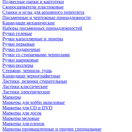
Подвесные папки и картотеки
Скоросшиватели пластиковые
Станки и иглы для архивного переплета
Письменные и чертежные принадлежности
Карандаши механические
Наборы письменных принадлежностей
Ручки гелевые
Ручки капиллярные и линеры
Ручки перьевые
Ручки подарочные
Ручки со стираемыми чернилами
Ручки шариковые
Ручки-роллеры
Стержни, чернила, тушь
Карандаши чернографитные
Ластики, резинки стирательные
Ластики классические
Ластики электрические
Маркеры
Маркеры для хобби акриловые
Маркеры для CD и DVD
Маркеры для досок
Маркеры меловые
Маркеры для пленок
Маркеры промышленные и прочие специальные