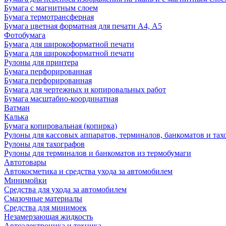
Бумага с магнитным слоем
Бумага термотрансферная
Бумага цветная форматная для печати А4, А5
Фотобумага
Бумага для широкоформатной печати
Бумага для широкоформатной печати
Рулоны для принтера
Бумага перфорированная
Бумага перфорированная
Бумага для чертежных и копировальных работ
Бумага масштабно-координатная
Ватман
Калька
Бумага копировальная (копирка)
Рулоны для кассовых аппаратов, терминалов, банкоматов и тах
Рулоны для тахографов
Рулоны для терминалов и банкоматов из термобумаги
Автотовары
Автокосметика и средства ухода за автомобилем
Минимойки
Средства для ухода за автомобилем
Смазочные материалы
Средства для минимоек
Незамерзающая жидкость
Автоэлектроника и техника