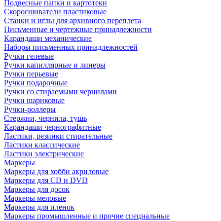
Подвесные папки и картотеки
Скоросшиватели пластиковые
Станки и иглы для архивного переплета
Письменные и чертежные принадлежности
Карандаши механические
Наборы письменных принадлежностей
Ручки гелевые
Ручки капиллярные и линеры
Ручки перьевые
Ручки подарочные
Ручки со стираемыми чернилами
Ручки шариковые
Ручки-роллеры
Стержни, чернила, тушь
Карандаши чернографитные
Ластики, резинки стирательные
Ластики классические
Ластики электрические
Маркеры
Маркеры для хобби акриловые
Маркеры для CD и DVD
Маркеры для досок
Маркеры меловые
Маркеры для пленок
Маркеры промышленные и прочие специальные