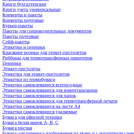
Книги бухгалтерские
Книги учета универсальные
Конверты и пакеты
Конверты почтовые
Курьер-пакеты
Пакеты для сопроводительных документов
Пакеты почтовые
Сейф-пакеты
Этикетки и ценники
Красящие ролики для этикет-пистолетов
Риббоны для термотрансферных принтеров
Ценники
Этикет-пистолеты
Этикетки для этикет-пистолетов
Этикетки из термобумаги
Этикетки самоклеящиеся всепогодные
Этикетки самоклеящиеся для инвентаризации
Этикетки самоклеящиеся для папок
Этикетки самоклеящиеся для термотрансферной печати
Этикетки самоклеящиеся на листе А4
Этикетки самоклеящиеся удаляемые
Бумага для офисной техники
Бумага белая марок А, В, С
Бумага писчая
Бумага для переноса изображения на ткань и с магнитным слое