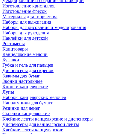
Декорирование и создание аппликаций
Изготовление кристаллов
Изготовление фресок
Материалы для творчества
Наборы для выжигания
Наборы для рисования и моделирования
Наборы для рукоделия
Наклейки для детской
Ростомеры
Канцтовары
Канцелярские мелочи
Булавки
Губка и гель для пальцев
Диспенсеры для скрепок
Зажимы для бумаг
Звонки настольные
Кнопки канцелярские
Лупы
Наборы канцелярских мелочей
Напальчники для бумаги
Резинки для денег
Скрепки канцелярские
Клейкие ленты канцелярские и диспенсеры
Диспенсеры для канцелярской ленты
Клейкие ленты канцелярские