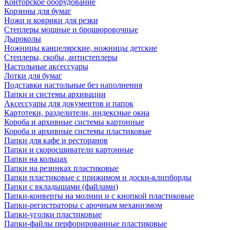
Конторское оборудование
Корзины для бумаг
Ножи и коврики для резки
Степлеры мощные и брошюровочные
Дыроколы
Ножницы канцелярские, ножницы детские
Степлеры, скобы, антистеплеры
Настольные аксессуары
Лотки для бумаг
Подставки настольные без наполнения
Папки и системы архивации
Аксессуары для документов и папок
Картотеки, разделители, индексные окна
Короба и архивные системы картонные
Короба и архивные системы пластиковые
Папки для кафе и ресторанов
Папки и скоросшиватели картонные
Папки на кольцах
Папки на резинках пластиковые
Папки пластиковые с прижимом и доски-клипборды
Папки с вкладышами (файлами)
Папки-конверты на молнии и с кнопкой пластиковые
Папки-регистраторы с арочным механизмом
Папки-уголки пластиковые
Папки-файлы перфорированные пластиковые