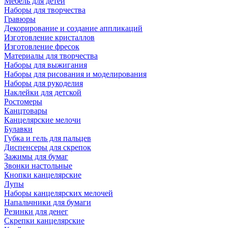
Мебель для детей
Наборы для творчества
Гравюры
Декорирование и создание аппликаций
Изготовление кристаллов
Изготовление фресок
Материалы для творчества
Наборы для выжигания
Наборы для рисования и моделирования
Наборы для рукоделия
Наклейки для детской
Ростомеры
Канцтовары
Канцелярские мелочи
Булавки
Губка и гель для пальцев
Диспенсеры для скрепок
Зажимы для бумаг
Звонки настольные
Кнопки канцелярские
Лупы
Наборы канцелярских мелочей
Напальчники для бумаги
Резинки для денег
Скрепки канцелярские