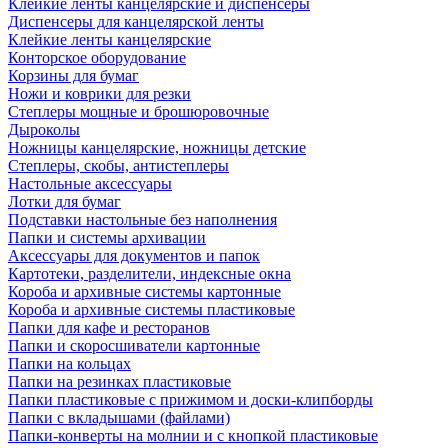
Клейкие ленты канцелярские и диспенсеры
Диспенсеры для канцелярской ленты
Клейкие ленты канцелярские
Конторское оборудование
Корзины для бумаг
Ножи и коврики для резки
Степлеры мощные и брошюровочные
Дыроколы
Ножницы канцелярские, ножницы детские
Степлеры, скобы, антистеплеры
Настольные аксессуары
Лотки для бумаг
Подставки настольные без наполнения
Папки и системы архивации
Аксессуары для документов и папок
Картотеки, разделители, индексные окна
Короба и архивные системы картонные
Короба и архивные системы пластиковые
Папки для кафе и ресторанов
Папки и скоросшиватели картонные
Папки на кольцах
Папки на резинках пластиковые
Папки пластиковые с прижимом и доски-клипборды
Папки с вкладышами (файлами)
Папки-конверты на молнии и с кнопкой пластиковые