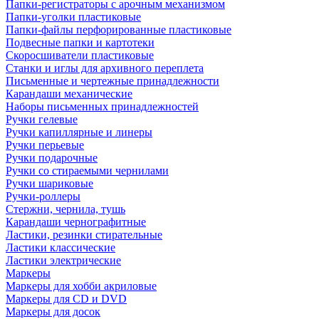
Папки-регистраторы с арочным механизмом
Папки-уголки пластиковые
Папки-файлы перфорированные пластиковые
Подвесные папки и картотеки
Скоросшиватели пластиковые
Станки и иглы для архивного переплета
Письменные и чертежные принадлежности
Карандаши механические
Наборы письменных принадлежностей
Ручки гелевые
Ручки капиллярные и линеры
Ручки перьевые
Ручки подарочные
Ручки со стираемыми чернилами
Ручки шариковые
Ручки-роллеры
Стержни, чернила, тушь
Карандаши чернографитные
Ластики, резинки стирательные
Ластики классические
Ластики электрические
Маркеры
Маркеры для хобби акриловые
Маркеры для CD и DVD
Маркеры для досок