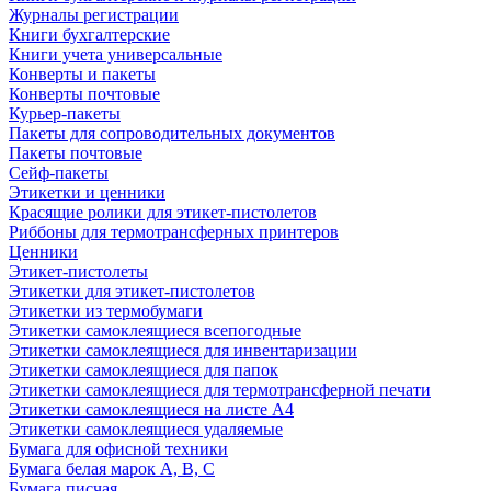
Журналы регистрации
Книги бухгалтерские
Книги учета универсальные
Конверты и пакеты
Конверты почтовые
Курьер-пакеты
Пакеты для сопроводительных документов
Пакеты почтовые
Сейф-пакеты
Этикетки и ценники
Красящие ролики для этикет-пистолетов
Риббоны для термотрансферных принтеров
Ценники
Этикет-пистолеты
Этикетки для этикет-пистолетов
Этикетки из термобумаги
Этикетки самоклеящиеся всепогодные
Этикетки самоклеящиеся для инвентаризации
Этикетки самоклеящиеся для папок
Этикетки самоклеящиеся для термотрансферной печати
Этикетки самоклеящиеся на листе А4
Этикетки самоклеящиеся удаляемые
Бумага для офисной техники
Бумага белая марок А, В, С
Бумага писчая