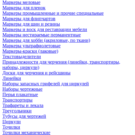
Маркеры меловые
Маркеры для пленок
Маркеры промышленные и прочие специальные
Маркеры для флипчартов
Маркеры для шин и резины
Маркеры и воск для реставрации мебели
Маркеры нестираемые перманентные
Маркеры для хобби (акриловые, по ткани)
Маркеры ультрафиолетовые
Маркеры-краски (лаковые)
Текстовыделители
Принадлежности для черчения (линейки, транспортиры,
наборы, циркули)
Доски для черчения и рейсшины
Линейки
Наборы запасных грифелей для циркулей
Наборы чертежные
Перья плакатные
Транспортиры
Трафареты и лекала
Треугольники
Тубусы для чертежей
Циркули
Точилки
Точилки механические