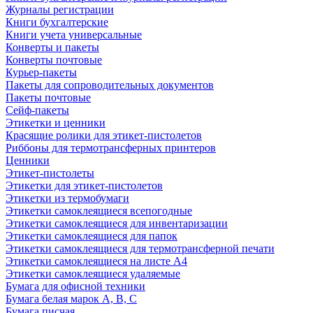
Журналы регистрации
Книги бухгалтерские
Книги учета универсальные
Конверты и пакеты
Конверты почтовые
Курьер-пакеты
Пакеты для сопроводительных документов
Пакеты почтовые
Сейф-пакеты
Этикетки и ценники
Красящие ролики для этикет-пистолетов
Риббоны для термотрансферных принтеров
Ценники
Этикет-пистолеты
Этикетки для этикет-пистолетов
Этикетки из термобумаги
Этикетки самоклеящиеся всепогодные
Этикетки самоклеящиеся для инвентаризации
Этикетки самоклеящиеся для папок
Этикетки самоклеящиеся для термотрансферной печати
Этикетки самоклеящиеся на листе А4
Этикетки самоклеящиеся удаляемые
Бумага для офисной техники
Бумага белая марок А, В, С
Бумага писчая