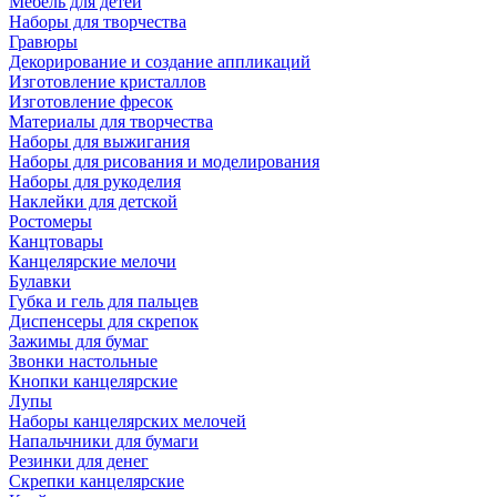
Мебель для детей
Наборы для творчества
Гравюры
Декорирование и создание аппликаций
Изготовление кристаллов
Изготовление фресок
Материалы для творчества
Наборы для выжигания
Наборы для рисования и моделирования
Наборы для рукоделия
Наклейки для детской
Ростомеры
Канцтовары
Канцелярские мелочи
Булавки
Губка и гель для пальцев
Диспенсеры для скрепок
Зажимы для бумаг
Звонки настольные
Кнопки канцелярские
Лупы
Наборы канцелярских мелочей
Напальчники для бумаги
Резинки для денег
Скрепки канцелярские