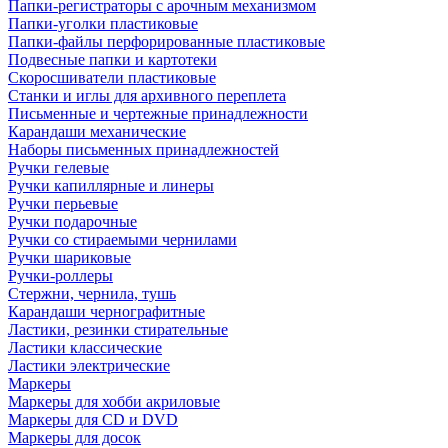
Папки-регистраторы с арочным механизмом
Папки-уголки пластиковые
Папки-файлы перфорированные пластиковые
Подвесные папки и картотеки
Скоросшиватели пластиковые
Станки и иглы для архивного переплета
Письменные и чертежные принадлежности
Карандаши механические
Наборы письменных принадлежностей
Ручки гелевые
Ручки капиллярные и линеры
Ручки перьевые
Ручки подарочные
Ручки со стираемыми чернилами
Ручки шариковые
Ручки-роллеры
Стержни, чернила, тушь
Карандаши чернографитные
Ластики, резинки стирательные
Ластики классические
Ластики электрические
Маркеры
Маркеры для хобби акриловые
Маркеры для CD и DVD
Маркеры для досок