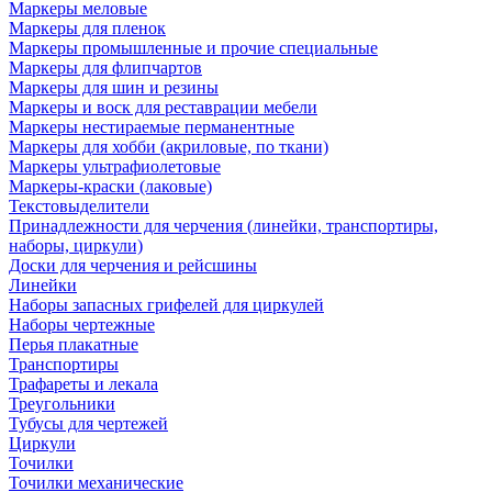
Маркеры меловые
Маркеры для пленок
Маркеры промышленные и прочие специальные
Маркеры для флипчартов
Маркеры для шин и резины
Маркеры и воск для реставрации мебели
Маркеры нестираемые перманентные
Маркеры для хобби (акриловые, по ткани)
Маркеры ультрафиолетовые
Маркеры-краски (лаковые)
Текстовыделители
Принадлежности для черчения (линейки, транспортиры,
наборы, циркули)
Доски для черчения и рейсшины
Линейки
Наборы запасных грифелей для циркулей
Наборы чертежные
Перья плакатные
Транспортиры
Трафареты и лекала
Треугольники
Тубусы для чертежей
Циркули
Точилки
Точилки механические