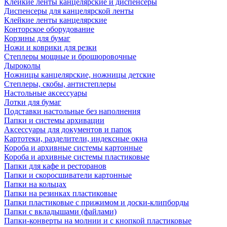
Клейкие ленты канцелярские и диспенсеры
Диспенсеры для канцелярской ленты
Клейкие ленты канцелярские
Конторское оборудование
Корзины для бумаг
Ножи и коврики для резки
Степлеры мощные и брошюровочные
Дыроколы
Ножницы канцелярские, ножницы детские
Степлеры, скобы, антистеплеры
Настольные аксессуары
Лотки для бумаг
Подставки настольные без наполнения
Папки и системы архивации
Аксессуары для документов и папок
Картотеки, разделители, индексные окна
Короба и архивные системы картонные
Короба и архивные системы пластиковые
Папки для кафе и ресторанов
Папки и скоросшиватели картонные
Папки на кольцах
Папки на резинках пластиковые
Папки пластиковые с прижимом и доски-клипборды
Папки с вкладышами (файлами)
Папки-конверты на молнии и с кнопкой пластиковые