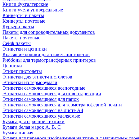
Книги бухгалтерские
Книги учета универсальные
Конверты и пакеты
Конверты почтовые
Курьер-пакеты
Пакеты для сопроводительных документов
Пакеты почтовые
Сейф-пакеты
Этикетки и ценники
Красящие ролики для этикет-пистолетов
Риббоны для термотрансферных принтеров
Ценники
Этикет-пистолеты
Этикетки для этикет-пистолетов
Этикетки из термобумаги
Этикетки самоклеящиеся всепогодные
Этикетки самоклеящиеся для инвентаризации
Этикетки самоклеящиеся для папок
Этикетки самоклеящиеся для термотрансферной печати
Этикетки самоклеящиеся на листе А4
Этикетки самоклеящиеся удаляемые
Бумага для офисной техники
Бумага белая марок А, В, С
Бумага писчая
Бумага для переноса изображения на ткань и с магнитным слое