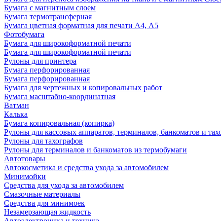
Бумага с магнитным слоем
Бумага термотрансферная
Бумага цветная форматная для печати А4, А5
Фотобумага
Бумага для широкоформатной печати
Бумага для широкоформатной печати
Рулоны для принтера
Бумага перфорированная
Бумага перфорированная
Бумага для чертежных и копировальных работ
Бумага масштабно-координатная
Ватман
Калька
Бумага копировальная (копирка)
Рулоны для кассовых аппаратов, терминалов, банкоматов и тах
Рулоны для тахографов
Рулоны для терминалов и банкоматов из термобумаги
Автотовары
Автокосметика и средства ухода за автомобилем
Минимойки
Средства для ухода за автомобилем
Смазочные материалы
Средства для минимоек
Незамерзающая жидкость
Автоэлектроника и техника