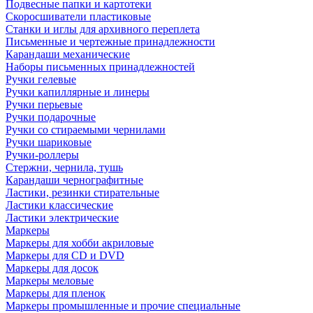
Подвесные папки и картотеки
Скоросшиватели пластиковые
Станки и иглы для архивного переплета
Письменные и чертежные принадлежности
Карандаши механические
Наборы письменных принадлежностей
Ручки гелевые
Ручки капиллярные и линеры
Ручки перьевые
Ручки подарочные
Ручки со стираемыми чернилами
Ручки шариковые
Ручки-роллеры
Стержни, чернила, тушь
Карандаши чернографитные
Ластики, резинки стирательные
Ластики классические
Ластики электрические
Маркеры
Маркеры для хобби акриловые
Маркеры для CD и DVD
Маркеры для досок
Маркеры меловые
Маркеры для пленок
Маркеры промышленные и прочие специальные