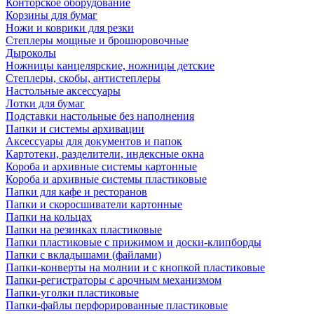
Конторское оборудование
Корзины для бумаг
Ножи и коврики для резки
Степлеры мощные и брошюровочные
Дыроколы
Ножницы канцелярские, ножницы детские
Степлеры, скобы, антистеплеры
Настольные аксессуары
Лотки для бумаг
Подставки настольные без наполнения
Папки и системы архивации
Аксессуары для документов и папок
Картотеки, разделители, индексные окна
Короба и архивные системы картонные
Короба и архивные системы пластиковые
Папки для кафе и ресторанов
Папки и скоросшиватели картонные
Папки на кольцах
Папки на резинках пластиковые
Папки пластиковые с прижимом и доски-клипборды
Папки с вкладышами (файлами)
Папки-конверты на молнии и с кнопкой пластиковые
Папки-регистраторы с арочным механизмом
Папки-уголки пластиковые
Папки-файлы перфорированные пластиковые