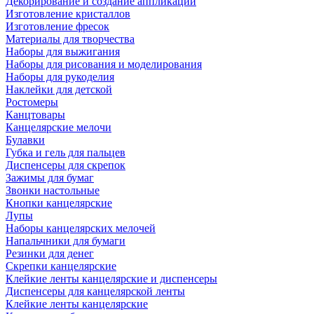
Декорирование и создание аппликаций
Изготовление кристаллов
Изготовление фресок
Материалы для творчества
Наборы для выжигания
Наборы для рисования и моделирования
Наборы для рукоделия
Наклейки для детской
Ростомеры
Канцтовары
Канцелярские мелочи
Булавки
Губка и гель для пальцев
Диспенсеры для скрепок
Зажимы для бумаг
Звонки настольные
Кнопки канцелярские
Лупы
Наборы канцелярских мелочей
Напальчники для бумаги
Резинки для денег
Скрепки канцелярские
Клейкие ленты канцелярские и диспенсеры
Диспенсеры для канцелярской ленты
Клейкие ленты канцелярские