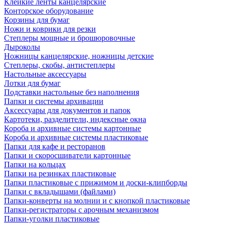
Клейкие ленты канцелярские
Конторское оборудование
Корзины для бумаг
Ножи и коврики для резки
Степлеры мощные и брошюровочные
Дыроколы
Ножницы канцелярские, ножницы детские
Степлеры, скобы, антистеплеры
Настольные аксессуары
Лотки для бумаг
Подставки настольные без наполнения
Папки и системы архивации
Аксессуары для документов и папок
Картотеки, разделители, индексные окна
Короба и архивные системы картонные
Короба и архивные системы пластиковые
Папки для кафе и ресторанов
Папки и скоросшиватели картонные
Папки на кольцах
Папки на резинках пластиковые
Папки пластиковые с прижимом и доски-клипборды
Папки с вкладышами (файлами)
Папки-конверты на молнии и с кнопкой пластиковые
Папки-регистраторы с арочным механизмом
Папки-уголки пластиковые