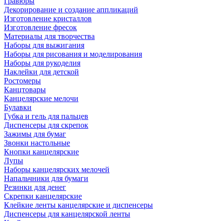
Гравюры
Декорирование и создание аппликаций
Изготовление кристаллов
Изготовление фресок
Материалы для творчества
Наборы для выжигания
Наборы для рисования и моделирования
Наборы для рукоделия
Наклейки для детской
Ростомеры
Канцтовары
Канцелярские мелочи
Булавки
Губка и гель для пальцев
Диспенсеры для скрепок
Зажимы для бумаг
Звонки настольные
Кнопки канцелярские
Лупы
Наборы канцелярских мелочей
Напальчники для бумаги
Резинки для денег
Скрепки канцелярские
Клейкие ленты канцелярские и диспенсеры
Диспенсеры для канцелярской ленты