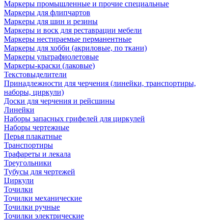
Маркеры промышленные и прочие специальные
Маркеры для флипчартов
Маркеры для шин и резины
Маркеры и воск для реставрации мебели
Маркеры нестираемые перманентные
Маркеры для хобби (акриловые, по ткани)
Маркеры ультрафиолетовые
Маркеры-краски (лаковые)
Текстовыделители
Принадлежности для черчения (линейки, транспортиры,
наборы, циркули)
Доски для черчения и рейсшины
Линейки
Наборы запасных грифелей для циркулей
Наборы чертежные
Перья плакатные
Транспортиры
Трафареты и лекала
Треугольники
Тубусы для чертежей
Циркули
Точилки
Точилки механические
Точилки ручные
Точилки электрические