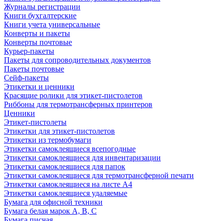
Журналы регистрации
Книги бухгалтерские
Книги учета универсальные
Конверты и пакеты
Конверты почтовые
Курьер-пакеты
Пакеты для сопроводительных документов
Пакеты почтовые
Сейф-пакеты
Этикетки и ценники
Красящие ролики для этикет-пистолетов
Риббоны для термотрансферных принтеров
Ценники
Этикет-пистолеты
Этикетки для этикет-пистолетов
Этикетки из термобумаги
Этикетки самоклеящиеся всепогодные
Этикетки самоклеящиеся для инвентаризации
Этикетки самоклеящиеся для папок
Этикетки самоклеящиеся для термотрансферной печати
Этикетки самоклеящиеся на листе А4
Этикетки самоклеящиеся удаляемые
Бумага для офисной техники
Бумага белая марок А, В, С
Бумага писчая