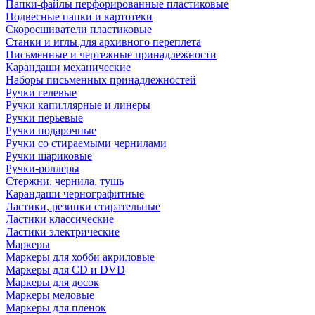
Папки-файлы перфорированные пластиковые
Подвесные папки и картотеки
Скоросшиватели пластиковые
Станки и иглы для архивного переплета
Письменные и чертежные принадлежности
Карандаши механические
Наборы письменных принадлежностей
Ручки гелевые
Ручки капиллярные и линеры
Ручки перьевые
Ручки подарочные
Ручки со стираемыми чернилами
Ручки шариковые
Ручки-роллеры
Стержни, чернила, тушь
Карандаши чернографитные
Ластики, резинки стирательные
Ластики классические
Ластики электрические
Маркеры
Маркеры для хобби акриловые
Маркеры для CD и DVD
Маркеры для досок
Маркеры меловые
Маркеры для пленок