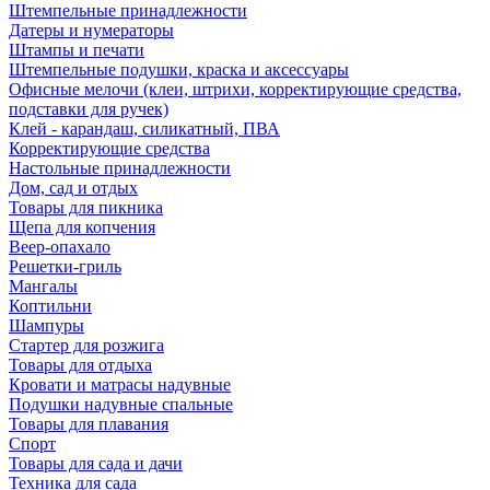
Штемпельные принадлежности
Датеры и нумераторы
Штампы и печати
Штемпельные подушки, краска и аксессуары
Офисные мелочи (клеи, штрихи, корректирующие средства,
подставки для ручек)
Клей - карандаш, силикатный, ПВА
Корректирующие средства
Настольные принадлежности
Дом, сад и отдых
Товары для пикника
Щепа для копчения
Веер-опахало
Решетки-гриль
Мангалы
Коптильни
Шампуры
Стартер для розжига
Товары для отдыха
Кровати и матрасы надувные
Подушки надувные спальные
Товары для плавания
Спорт
Товары для сада и дачи
Техника для сада