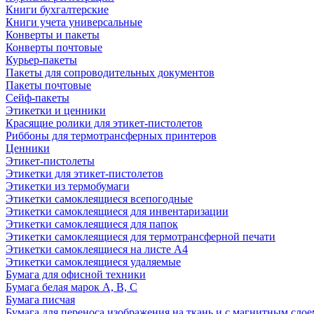
Книги бухгалтерские
Книги учета универсальные
Конверты и пакеты
Конверты почтовые
Курьер-пакеты
Пакеты для сопроводительных документов
Пакеты почтовые
Сейф-пакеты
Этикетки и ценники
Красящие ролики для этикет-пистолетов
Риббоны для термотрансферных принтеров
Ценники
Этикет-пистолеты
Этикетки для этикет-пистолетов
Этикетки из термобумаги
Этикетки самоклеящиеся всепогодные
Этикетки самоклеящиеся для инвентаризации
Этикетки самоклеящиеся для папок
Этикетки самоклеящиеся для термотрансферной печати
Этикетки самоклеящиеся на листе А4
Этикетки самоклеящиеся удаляемые
Бумага для офисной техники
Бумага белая марок А, В, С
Бумага писчая
Бумага для переноса изображения на ткань и с магнитным слое