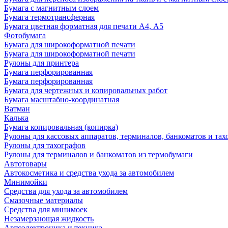
Бумага с магнитным слоем
Бумага термотрансферная
Бумага цветная форматная для печати А4, А5
Фотобумага
Бумага для широкоформатной печати
Бумага для широкоформатной печати
Рулоны для принтера
Бумага перфорированная
Бумага перфорированная
Бумага для чертежных и копировальных работ
Бумага масштабно-координатная
Ватман
Калька
Бумага копировальная (копирка)
Рулоны для кассовых аппаратов, терминалов, банкоматов и тах
Рулоны для тахографов
Рулоны для терминалов и банкоматов из термобумаги
Автотовары
Автокосметика и средства ухода за автомобилем
Минимойки
Средства для ухода за автомобилем
Смазочные материалы
Средства для минимоек
Незамерзающая жидкость
Автоэлектроника и техника