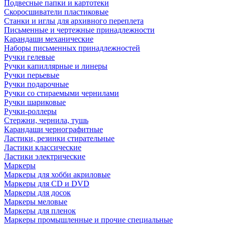
Подвесные папки и картотеки
Скоросшиватели пластиковые
Станки и иглы для архивного переплета
Письменные и чертежные принадлежности
Карандаши механические
Наборы письменных принадлежностей
Ручки гелевые
Ручки капиллярные и линеры
Ручки перьевые
Ручки подарочные
Ручки со стираемыми чернилами
Ручки шариковые
Ручки-роллеры
Стержни, чернила, тушь
Карандаши чернографитные
Ластики, резинки стирательные
Ластики классические
Ластики электрические
Маркеры
Маркеры для хобби акриловые
Маркеры для CD и DVD
Маркеры для досок
Маркеры меловые
Маркеры для пленок
Маркеры промышленные и прочие специальные