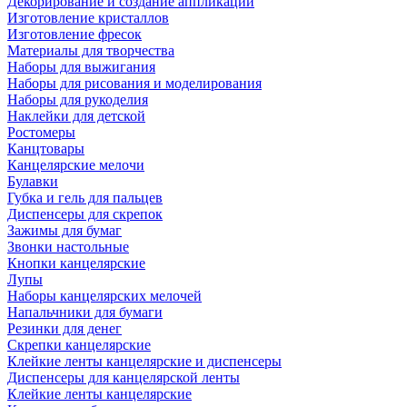
Декорирование и создание аппликаций
Изготовление кристаллов
Изготовление фресок
Материалы для творчества
Наборы для выжигания
Наборы для рисования и моделирования
Наборы для рукоделия
Наклейки для детской
Ростомеры
Канцтовары
Канцелярские мелочи
Булавки
Губка и гель для пальцев
Диспенсеры для скрепок
Зажимы для бумаг
Звонки настольные
Кнопки канцелярские
Лупы
Наборы канцелярских мелочей
Напальчники для бумаги
Резинки для денег
Скрепки канцелярские
Клейкие ленты канцелярские и диспенсеры
Диспенсеры для канцелярской ленты
Клейкие ленты канцелярские