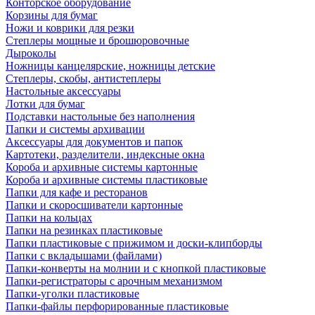
Конторское оборудование
Корзины для бумаг
Ножи и коврики для резки
Степлеры мощные и брошюровочные
Дыроколы
Ножницы канцелярские, ножницы детские
Степлеры, скобы, антистеплеры
Настольные аксессуары
Лотки для бумаг
Подставки настольные без наполнения
Папки и системы архивации
Аксессуары для документов и папок
Картотеки, разделители, индексные окна
Короба и архивные системы картонные
Короба и архивные системы пластиковые
Папки для кафе и ресторанов
Папки и скоросшиватели картонные
Папки на кольцах
Папки на резинках пластиковые
Папки пластиковые с прижимом и доски-клипборды
Папки с вкладышами (файлами)
Папки-конверты на молнии и с кнопкой пластиковые
Папки-регистраторы с арочным механизмом
Папки-уголки пластиковые
Папки-файлы перфорированные пластиковые