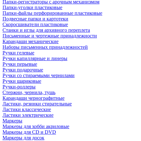
Папки-регистраторы с арочным механизмом
Папки-уголки пластиковые
Папки-файлы перфорированные пластиковые
Подвесные папки и картотеки
Скоросшиватели пластиковые
Станки и иглы для архивного переплета
Письменные и чертежные принадлежности
Карандаши механические
Наборы письменных принадлежностей
Ручки гелевые
Ручки капиллярные и линеры
Ручки перьевые
Ручки подарочные
Ручки со стираемыми чернилами
Ручки шариковые
Ручки-роллеры
Стержни, чернила, тушь
Карандаши чернографитные
Ластики, резинки стирательные
Ластики классические
Ластики электрические
Маркеры
Маркеры для хобби акриловые
Маркеры для CD и DVD
Маркеры для досок