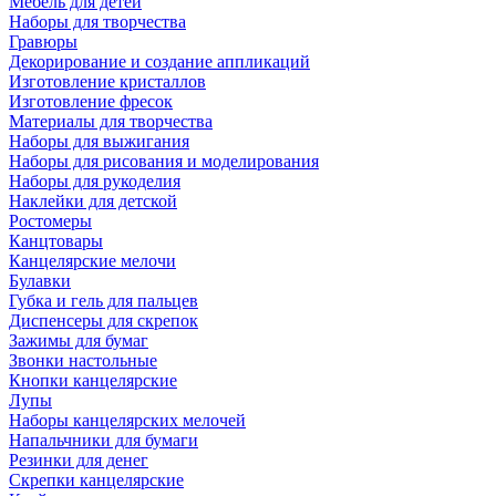
Мебель для детей
Наборы для творчества
Гравюры
Декорирование и создание аппликаций
Изготовление кристаллов
Изготовление фресок
Материалы для творчества
Наборы для выжигания
Наборы для рисования и моделирования
Наборы для рукоделия
Наклейки для детской
Ростомеры
Канцтовары
Канцелярские мелочи
Булавки
Губка и гель для пальцев
Диспенсеры для скрепок
Зажимы для бумаг
Звонки настольные
Кнопки канцелярские
Лупы
Наборы канцелярских мелочей
Напальчники для бумаги
Резинки для денег
Скрепки канцелярские