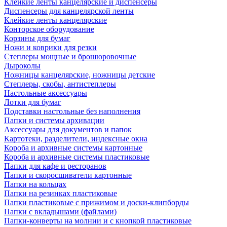
Клейкие ленты канцелярские и диспенсеры
Диспенсеры для канцелярской ленты
Клейкие ленты канцелярские
Конторское оборудование
Корзины для бумаг
Ножи и коврики для резки
Степлеры мощные и брошюровочные
Дыроколы
Ножницы канцелярские, ножницы детские
Степлеры, скобы, антистеплеры
Настольные аксессуары
Лотки для бумаг
Подставки настольные без наполнения
Папки и системы архивации
Аксессуары для документов и папок
Картотеки, разделители, индексные окна
Короба и архивные системы картонные
Короба и архивные системы пластиковые
Папки для кафе и ресторанов
Папки и скоросшиватели картонные
Папки на кольцах
Папки на резинках пластиковые
Папки пластиковые с прижимом и доски-клипборды
Папки с вкладышами (файлами)
Папки-конверты на молнии и с кнопкой пластиковые