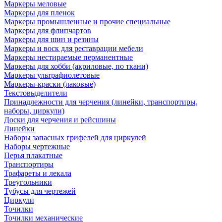
Маркеры меловые
Маркеры для пленок
Маркеры промышленные и прочие специальные
Маркеры для флипчартов
Маркеры для шин и резины
Маркеры и воск для реставрации мебели
Маркеры нестираемые перманентные
Маркеры для хобби (акриловые, по ткани)
Маркеры ультрафиолетовые
Маркеры-краски (лаковые)
Текстовыделители
Принадлежности для черчения (линейки, транспортиры,
наборы, циркули)
Доски для черчения и рейсшины
Линейки
Наборы запасных грифелей для циркулей
Наборы чертежные
Перья плакатные
Транспортиры
Трафареты и лекала
Треугольники
Тубусы для чертежей
Циркули
Точилки
Точилки механические