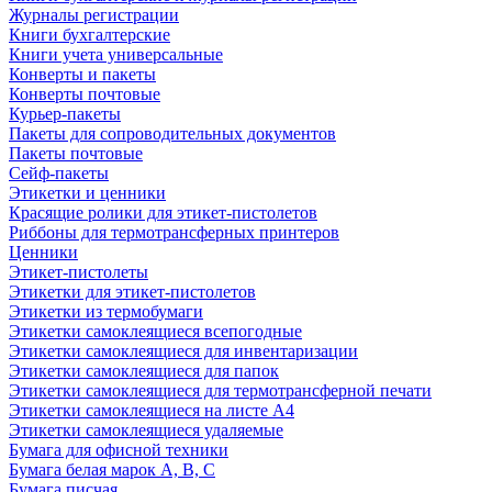
Журналы регистрации
Книги бухгалтерские
Книги учета универсальные
Конверты и пакеты
Конверты почтовые
Курьер-пакеты
Пакеты для сопроводительных документов
Пакеты почтовые
Сейф-пакеты
Этикетки и ценники
Красящие ролики для этикет-пистолетов
Риббоны для термотрансферных принтеров
Ценники
Этикет-пистолеты
Этикетки для этикет-пистолетов
Этикетки из термобумаги
Этикетки самоклеящиеся всепогодные
Этикетки самоклеящиеся для инвентаризации
Этикетки самоклеящиеся для папок
Этикетки самоклеящиеся для термотрансферной печати
Этикетки самоклеящиеся на листе А4
Этикетки самоклеящиеся удаляемые
Бумага для офисной техники
Бумага белая марок А, В, С
Бумага писчая