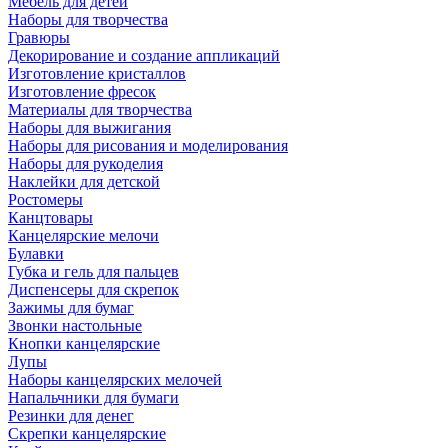
Мебель для детей
Наборы для творчества
Гравюры
Декорирование и создание аппликаций
Изготовление кристаллов
Изготовление фресок
Материалы для творчества
Наборы для выжигания
Наборы для рисования и моделирования
Наборы для рукоделия
Наклейки для детской
Ростомеры
Канцтовары
Канцелярские мелочи
Булавки
Губка и гель для пальцев
Диспенсеры для скрепок
Зажимы для бумаг
Звонки настольные
Кнопки канцелярские
Лупы
Наборы канцелярских мелочей
Напальчники для бумаги
Резинки для денег
Скрепки канцелярские