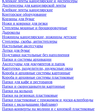
Клейкие ленты канцелярские и диспенсеры
Диспенсеры для канцелярской ленты
Клейкие ленты канцелярские
Конторское оборудование
Корзины для бумаг
Ножи и коврики для резки
Степлеры мощные и брошюровочные
Дыроколы
Ножницы канцелярские, ножницы детские
Степлеры, скобы, антистеплеры
Настольные аксессуары
Лотки для бумаг
Подставки настольные без наполнения
Папки и системы архивации
Аксессуары для документов и папок
Картотеки, разделители, индексные окна
Короба и архивные системы картонные
Короба и архивные системы пластиковые
Папки для кафе и ресторанов
Папки и скоросшиватели картонные
Папки на кольцах
Папки на резинках пластиковые
Папки пластиковые с прижимом и доски-клипборды
Папки с вкладышами (файлами)
Папки-конверты на молнии и с кнопкой пластиковые