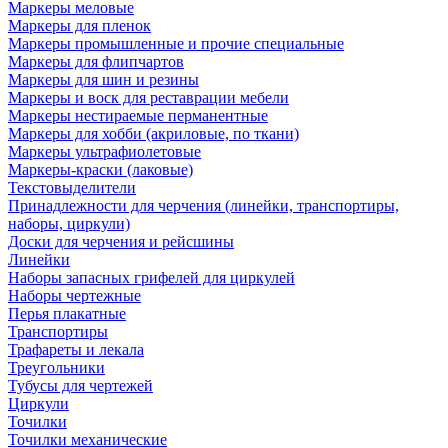
Маркеры меловые
Маркеры для пленок
Маркеры промышленные и прочие специальные
Маркеры для флипчартов
Маркеры для шин и резины
Маркеры и воск для реставрации мебели
Маркеры нестираемые перманентные
Маркеры для хобби (акриловые, по ткани)
Маркеры ультрафиолетовые
Маркеры-краски (лаковые)
Текстовыделители
Принадлежности для черчения (линейки, транспортиры,
наборы, циркули)
Доски для черчения и рейсшины
Линейки
Наборы запасных грифелей для циркулей
Наборы чертежные
Перья плакатные
Транспортиры
Трафареты и лекала
Треугольники
Тубусы для чертежей
Циркули
Точилки
Точилки механические