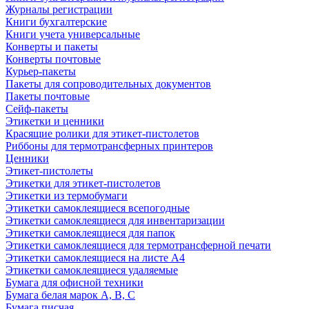
Журналы регистрации
Книги бухгалтерские
Книги учета универсальные
Конверты и пакеты
Конверты почтовые
Курьер-пакеты
Пакеты для сопроводительных документов
Пакеты почтовые
Сейф-пакеты
Этикетки и ценники
Красящие ролики для этикет-пистолетов
Риббоны для термотрансферных принтеров
Ценники
Этикет-пистолеты
Этикетки для этикет-пистолетов
Этикетки из термобумаги
Этикетки самоклеящиеся всепогодные
Этикетки самоклеящиеся для инвентаризации
Этикетки самоклеящиеся для папок
Этикетки самоклеящиеся для термотрансферной печати
Этикетки самоклеящиеся на листе А4
Этикетки самоклеящиеся удаляемые
Бумага для офисной техники
Бумага белая марок А, В, С
Бумага писчая