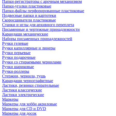
Папки-регистраторы с арочным механизмом
Папки-уголки пластиковые
Папки-файлы перфорированные пластиковые
Подвесные папки и картотеки
Скоросшиватели пластиковые
Станки и иглы для архивного переплета
Письменные и чертежные принадлежности
Карандаши механические
Наборы письменных принадлежностей
Ручки гелевые
Ручки капиллярные и линеры
Ручки перьевые
Ручки подарочные
Ручки со стираемыми чернилами
Ручки шариковые
Ручки-роллеры
Стержни, чернила, тушь
Карандаши чернографитные
Ластики, резинки стирательные
Ластики классические
Ластики электрические
Маркеры
Маркеры для хобби акриловые
Маркеры для CD и DVD
Маркеры для досок