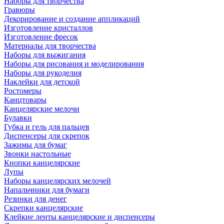
Наборы для творчества
Гравюры
Декорирование и создание аппликаций
Изготовление кристаллов
Изготовление фресок
Материалы для творчества
Наборы для выжигания
Наборы для рисования и моделирования
Наборы для рукоделия
Наклейки для детской
Ростомеры
Канцтовары
Канцелярские мелочи
Булавки
Губка и гель для пальцев
Диспенсеры для скрепок
Зажимы для бумаг
Звонки настольные
Кнопки канцелярские
Лупы
Наборы канцелярских мелочей
Напальчники для бумаги
Резинки для денег
Скрепки канцелярские
Клейкие ленты канцелярские и диспенсеры