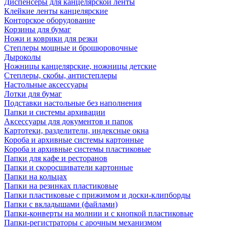
Диспенсеры для канцелярской ленты
Клейкие ленты канцелярские
Конторское оборудование
Корзины для бумаг
Ножи и коврики для резки
Степлеры мощные и брошюровочные
Дыроколы
Ножницы канцелярские, ножницы детские
Степлеры, скобы, антистеплеры
Настольные аксессуары
Лотки для бумаг
Подставки настольные без наполнения
Папки и системы архивации
Аксессуары для документов и папок
Картотеки, разделители, индексные окна
Короба и архивные системы картонные
Короба и архивные системы пластиковые
Папки для кафе и ресторанов
Папки и скоросшиватели картонные
Папки на кольцах
Папки на резинках пластиковые
Папки пластиковые с прижимом и доски-клипборды
Папки с вкладышами (файлами)
Папки-конверты на молнии и с кнопкой пластиковые
Папки-регистраторы с арочным механизмом