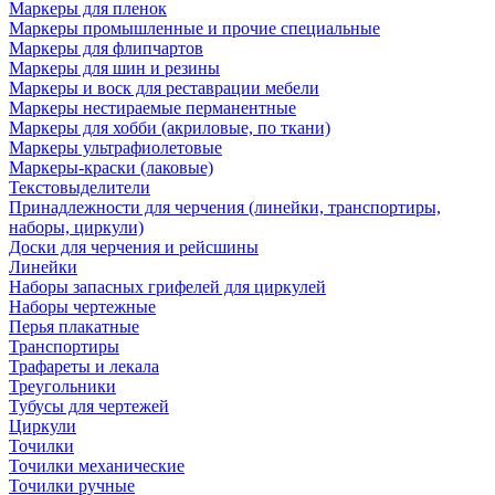
Маркеры для пленок
Маркеры промышленные и прочие специальные
Маркеры для флипчартов
Маркеры для шин и резины
Маркеры и воск для реставрации мебели
Маркеры нестираемые перманентные
Маркеры для хобби (акриловые, по ткани)
Маркеры ультрафиолетовые
Маркеры-краски (лаковые)
Текстовыделители
Принадлежности для черчения (линейки, транспортиры,
наборы, циркули)
Доски для черчения и рейсшины
Линейки
Наборы запасных грифелей для циркулей
Наборы чертежные
Перья плакатные
Транспортиры
Трафареты и лекала
Треугольники
Тубусы для чертежей
Циркули
Точилки
Точилки механические
Точилки ручные