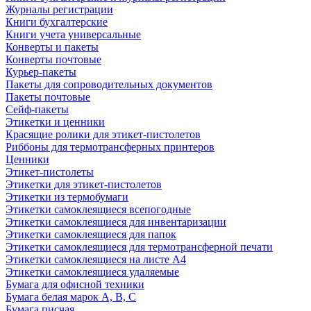
Журналы регистрации
Книги бухгалтерские
Книги учета универсальные
Конверты и пакеты
Конверты почтовые
Курьер-пакеты
Пакеты для сопроводительных документов
Пакеты почтовые
Сейф-пакеты
Этикетки и ценники
Красящие ролики для этикет-пистолетов
Риббоны для термотрансферных принтеров
Ценники
Этикет-пистолеты
Этикетки для этикет-пистолетов
Этикетки из термобумаги
Этикетки самоклеящиеся всепогодные
Этикетки самоклеящиеся для инвентаризации
Этикетки самоклеящиеся для папок
Этикетки самоклеящиеся для термотрансферной печати
Этикетки самоклеящиеся на листе А4
Этикетки самоклеящиеся удаляемые
Бумага для офисной техники
Бумага белая марок А, В, С
Бумага писчая