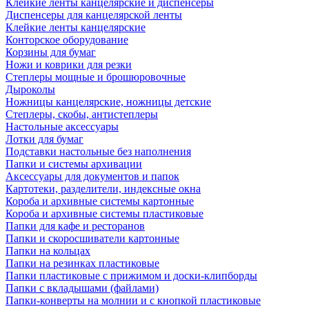
Клейкие ленты канцелярские и диспенсеры
Диспенсеры для канцелярской ленты
Клейкие ленты канцелярские
Конторское оборудование
Корзины для бумаг
Ножи и коврики для резки
Степлеры мощные и брошюровочные
Дыроколы
Ножницы канцелярские, ножницы детские
Степлеры, скобы, антистеплеры
Настольные аксессуары
Лотки для бумаг
Подставки настольные без наполнения
Папки и системы архивации
Аксессуары для документов и папок
Картотеки, разделители, индексные окна
Короба и архивные системы картонные
Короба и архивные системы пластиковые
Папки для кафе и ресторанов
Папки и скоросшиватели картонные
Папки на кольцах
Папки на резинках пластиковые
Папки пластиковые с прижимом и доски-клипборды
Папки с вкладышами (файлами)
Папки-конверты на молнии и с кнопкой пластиковые