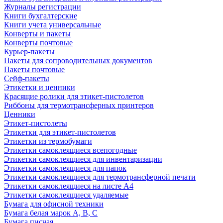
Журналы регистрации
Книги бухгалтерские
Книги учета универсальные
Конверты и пакеты
Конверты почтовые
Курьер-пакеты
Пакеты для сопроводительных документов
Пакеты почтовые
Сейф-пакеты
Этикетки и ценники
Красящие ролики для этикет-пистолетов
Риббоны для термотрансферных принтеров
Ценники
Этикет-пистолеты
Этикетки для этикет-пистолетов
Этикетки из термобумаги
Этикетки самоклеящиеся всепогодные
Этикетки самоклеящиеся для инвентаризации
Этикетки самоклеящиеся для папок
Этикетки самоклеящиеся для термотрансферной печати
Этикетки самоклеящиеся на листе А4
Этикетки самоклеящиеся удаляемые
Бумага для офисной техники
Бумага белая марок А, В, С
Бумага писчая