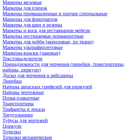
Маркеры меловые
Маркеры для пленок
Маркеры промышленные и прочие специальные
Маркеры для флипчартов
Маркеры для шин и резины
Маркеры и воск для реставрации мебели
Маркеры нестираемые перманентные
Маркеры для хобби (акриловые, по ткани)
Маркеры ультрафиолетовые
Маркеры-краски (лаковые)
Текстовыделители
Принадлежности для черчения (линейки, транспортиры,
наборы, циркули)
Доски для черчения и рейсшины
Линейки
Наборы запасных грифелей для циркулей
Наборы чертежные
Перья плакатные
Транспортиры
Трафареты и лекала
Треугольники
Тубусы для чертежей
Циркули
Точилки
Точилки механические