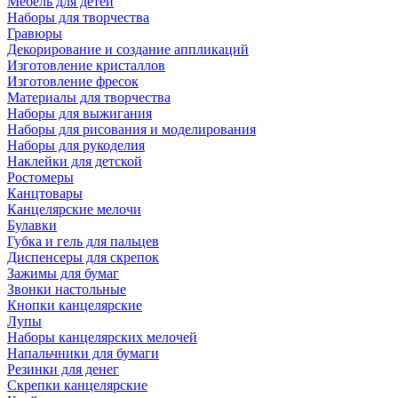
Мебель для детей
Наборы для творчества
Гравюры
Декорирование и создание аппликаций
Изготовление кристаллов
Изготовление фресок
Материалы для творчества
Наборы для выжигания
Наборы для рисования и моделирования
Наборы для рукоделия
Наклейки для детской
Ростомеры
Канцтовары
Канцелярские мелочи
Булавки
Губка и гель для пальцев
Диспенсеры для скрепок
Зажимы для бумаг
Звонки настольные
Кнопки канцелярские
Лупы
Наборы канцелярских мелочей
Напальчники для бумаги
Резинки для денег
Скрепки канцелярские