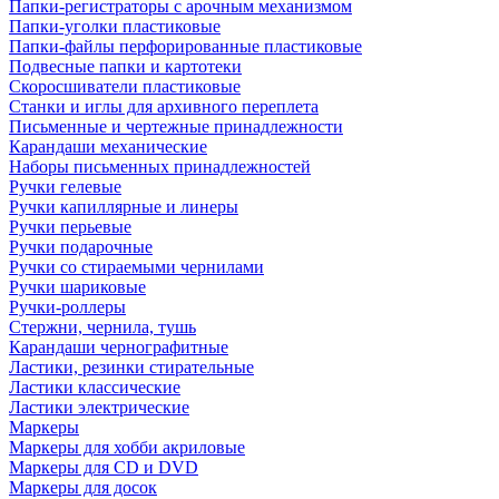
Папки-регистраторы с арочным механизмом
Папки-уголки пластиковые
Папки-файлы перфорированные пластиковые
Подвесные папки и картотеки
Скоросшиватели пластиковые
Станки и иглы для архивного переплета
Письменные и чертежные принадлежности
Карандаши механические
Наборы письменных принадлежностей
Ручки гелевые
Ручки капиллярные и линеры
Ручки перьевые
Ручки подарочные
Ручки со стираемыми чернилами
Ручки шариковые
Ручки-роллеры
Стержни, чернила, тушь
Карандаши чернографитные
Ластики, резинки стирательные
Ластики классические
Ластики электрические
Маркеры
Маркеры для хобби акриловые
Маркеры для CD и DVD
Маркеры для досок