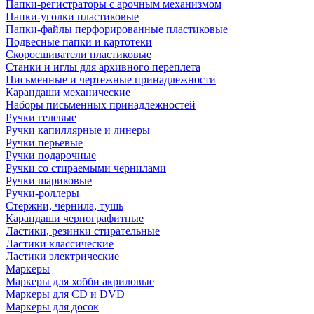
Папки-регистраторы с арочным механизмом
Папки-уголки пластиковые
Папки-файлы перфорированные пластиковые
Подвесные папки и картотеки
Скоросшиватели пластиковые
Станки и иглы для архивного переплета
Письменные и чертежные принадлежности
Карандаши механические
Наборы письменных принадлежностей
Ручки гелевые
Ручки капиллярные и линеры
Ручки перьевые
Ручки подарочные
Ручки со стираемыми чернилами
Ручки шариковые
Ручки-роллеры
Стержни, чернила, тушь
Карандаши чернографитные
Ластики, резинки стирательные
Ластики классические
Ластики электрические
Маркеры
Маркеры для хобби акриловые
Маркеры для CD и DVD
Маркеры для досок