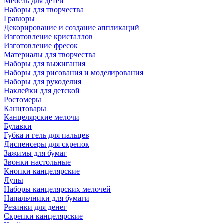
Мебель для детей
Наборы для творчества
Гравюры
Декорирование и создание аппликаций
Изготовление кристаллов
Изготовление фресок
Материалы для творчества
Наборы для выжигания
Наборы для рисования и моделирования
Наборы для рукоделия
Наклейки для детской
Ростомеры
Канцтовары
Канцелярские мелочи
Булавки
Губка и гель для пальцев
Диспенсеры для скрепок
Зажимы для бумаг
Звонки настольные
Кнопки канцелярские
Лупы
Наборы канцелярских мелочей
Напальчники для бумаги
Резинки для денег
Скрепки канцелярские