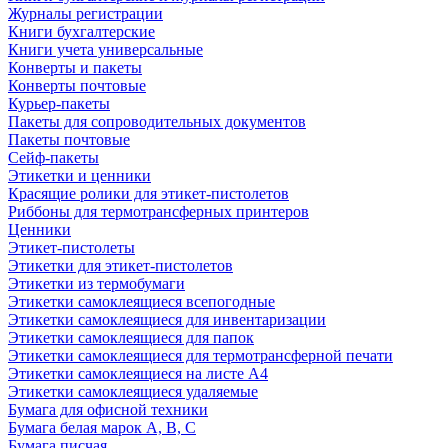
Журналы регистрации
Книги бухгалтерские
Книги учета универсальные
Конверты и пакеты
Конверты почтовые
Курьер-пакеты
Пакеты для сопроводительных документов
Пакеты почтовые
Сейф-пакеты
Этикетки и ценники
Красящие ролики для этикет-пистолетов
Риббоны для термотрансферных принтеров
Ценники
Этикет-пистолеты
Этикетки для этикет-пистолетов
Этикетки из термобумаги
Этикетки самоклеящиеся всепогодные
Этикетки самоклеящиеся для инвентаризации
Этикетки самоклеящиеся для папок
Этикетки самоклеящиеся для термотрансферной печати
Этикетки самоклеящиеся на листе А4
Этикетки самоклеящиеся удаляемые
Бумага для офисной техники
Бумага белая марок А, В, С
Бумага писчая