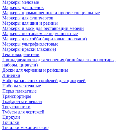
Маркеры меловые
Маркеры для пленок
Маркеры промышленные и прочие специальные
Маркеры для флипчартов
Маркеры для шин и резины
Маркеры и воск для реставрации мебели
Маркеры нестираемые перманентные
Маркеры для хобби (акриловые, по ткани)
Маркеры ультрафиолетовые
Маркеры-краски (лаковые)
Текстовыделители
Принадлежности для черчения (линейки, транспортиры,
наборы, циркули)
Доски для черчения и рейсшины
Линейки
Наборы запасных грифелей для циркулей
Наборы чертежные
Перья плакатные
Транспортиры
Трафареты и лекала
Треугольники
Тубусы для чертежей
Циркули
Точилки
Точилки механические