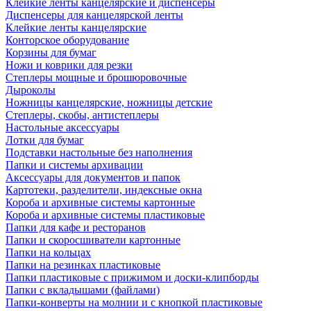
Клейкие ленты канцелярские и диспенсеры
Диспенсеры для канцелярской ленты
Клейкие ленты канцелярские
Конторское оборудование
Корзины для бумаг
Ножи и коврики для резки
Степлеры мощные и брошюровочные
Дыроколы
Ножницы канцелярские, ножницы детские
Степлеры, скобы, антистеплеры
Настольные аксессуары
Лотки для бумаг
Подставки настольные без наполнения
Папки и системы архивации
Аксессуары для документов и папок
Картотеки, разделители, индексные окна
Короба и архивные системы картонные
Короба и архивные системы пластиковые
Папки для кафе и ресторанов
Папки и скоросшиватели картонные
Папки на кольцах
Папки на резинках пластиковые
Папки пластиковые с прижимом и доски-клипборды
Папки с вкладышами (файлами)
Папки-конверты на молнии и с кнопкой пластиковые