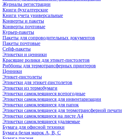
Журналы регистрации
Книги бухгалтерские
Книги учета универсальные
Конверты и пакеты
Конверты почтовые
Курьер-пакеты
Пакеты для сопроводительных документов
Пакеты почтовые
Сейф-пакеты
Этикетки и ценники
Красящие ролики для этикет-пистолетов
Риббоны для термотрансферных принтеров
Ценники
Этикет-пистолеты
Этикетки для этикет-пистолетов
Этикетки из термобумаги
Этикетки самоклеящиеся всепогодные
Этикетки самоклеящиеся для инвентаризации
Этикетки самоклеящиеся для папок
Этикетки самоклеящиеся для термотрансферной печати
Этикетки самоклеящиеся на листе А4
Этикетки самоклеящиеся удаляемые
Бумага для офисной техники
Бумага белая марок А, В, С
Бумага писчая