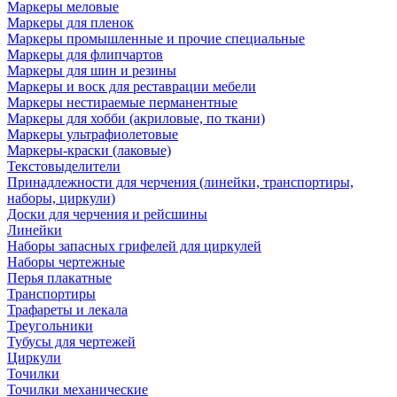
Маркеры меловые
Маркеры для пленок
Маркеры промышленные и прочие специальные
Маркеры для флипчартов
Маркеры для шин и резины
Маркеры и воск для реставрации мебели
Маркеры нестираемые перманентные
Маркеры для хобби (акриловые, по ткани)
Маркеры ультрафиолетовые
Маркеры-краски (лаковые)
Текстовыделители
Принадлежности для черчения (линейки, транспортиры,
наборы, циркули)
Доски для черчения и рейсшины
Линейки
Наборы запасных грифелей для циркулей
Наборы чертежные
Перья плакатные
Транспортиры
Трафареты и лекала
Треугольники
Тубусы для чертежей
Циркули
Точилки
Точилки механические