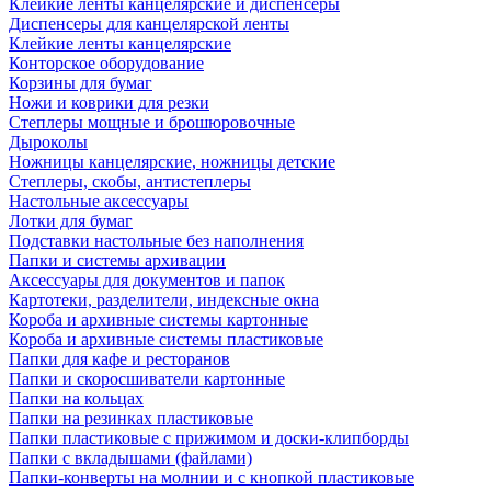
Клейкие ленты канцелярские и диспенсеры
Диспенсеры для канцелярской ленты
Клейкие ленты канцелярские
Конторское оборудование
Корзины для бумаг
Ножи и коврики для резки
Степлеры мощные и брошюровочные
Дыроколы
Ножницы канцелярские, ножницы детские
Степлеры, скобы, антистеплеры
Настольные аксессуары
Лотки для бумаг
Подставки настольные без наполнения
Папки и системы архивации
Аксессуары для документов и папок
Картотеки, разделители, индексные окна
Короба и архивные системы картонные
Короба и архивные системы пластиковые
Папки для кафе и ресторанов
Папки и скоросшиватели картонные
Папки на кольцах
Папки на резинках пластиковые
Папки пластиковые с прижимом и доски-клипборды
Папки с вкладышами (файлами)
Папки-конверты на молнии и с кнопкой пластиковые