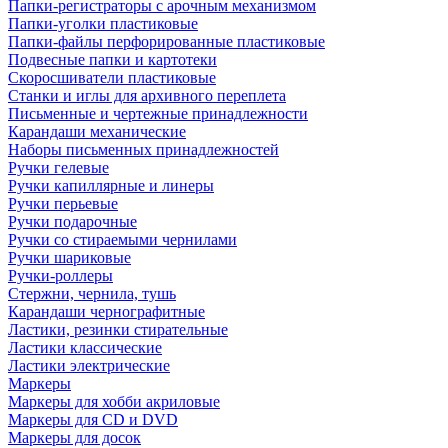
Папки-регистраторы с арочным механизмом
Папки-уголки пластиковые
Папки-файлы перфорированные пластиковые
Подвесные папки и картотеки
Скоросшиватели пластиковые
Станки и иглы для архивного переплета
Письменные и чертежные принадлежности
Карандаши механические
Наборы письменных принадлежностей
Ручки гелевые
Ручки капиллярные и линеры
Ручки перьевые
Ручки подарочные
Ручки со стираемыми чернилами
Ручки шариковые
Ручки-роллеры
Стержни, чернила, тушь
Карандаши чернографитные
Ластики, резинки стирательные
Ластики классические
Ластики электрические
Маркеры
Маркеры для хобби акриловые
Маркеры для CD и DVD
Маркеры для досок