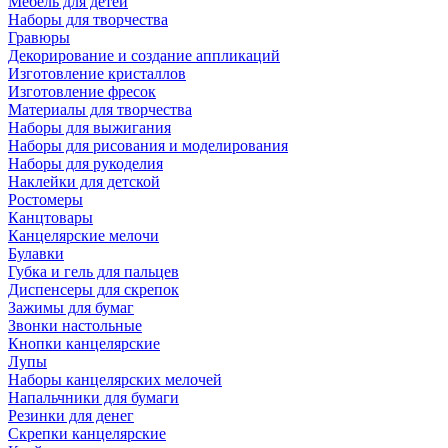
Мебель для детей
Наборы для творчества
Гравюры
Декорирование и создание аппликаций
Изготовление кристаллов
Изготовление фресок
Материалы для творчества
Наборы для выжигания
Наборы для рисования и моделирования
Наборы для рукоделия
Наклейки для детской
Ростомеры
Канцтовары
Канцелярские мелочи
Булавки
Губка и гель для пальцев
Диспенсеры для скрепок
Зажимы для бумаг
Звонки настольные
Кнопки канцелярские
Лупы
Наборы канцелярских мелочей
Напальчники для бумаги
Резинки для денег
Скрепки канцелярские