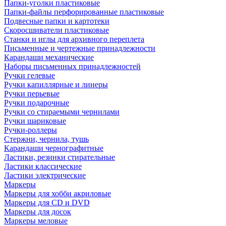
Папки-уголки пластиковые
Папки-файлы перфорированные пластиковые
Подвесные папки и картотеки
Скоросшиватели пластиковые
Станки и иглы для архивного переплета
Письменные и чертежные принадлежности
Карандаши механические
Наборы письменных принадлежностей
Ручки гелевые
Ручки капиллярные и линеры
Ручки перьевые
Ручки подарочные
Ручки со стираемыми чернилами
Ручки шариковые
Ручки-роллеры
Стержни, чернила, тушь
Карандаши чернографитные
Ластики, резинки стирательные
Ластики классические
Ластики электрические
Маркеры
Маркеры для хобби акриловые
Маркеры для CD и DVD
Маркеры для досок
Маркеры меловые