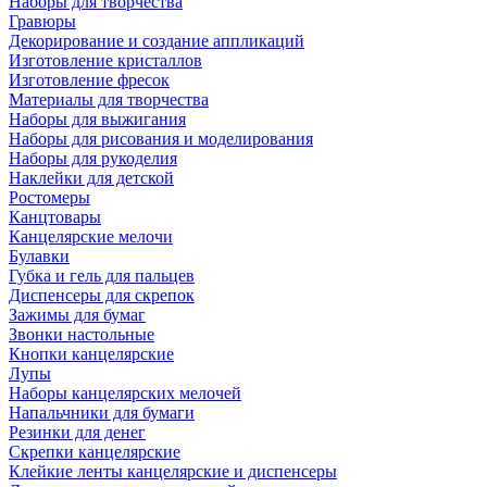
Наборы для творчества
Гравюры
Декорирование и создание аппликаций
Изготовление кристаллов
Изготовление фресок
Материалы для творчества
Наборы для выжигания
Наборы для рисования и моделирования
Наборы для рукоделия
Наклейки для детской
Ростомеры
Канцтовары
Канцелярские мелочи
Булавки
Губка и гель для пальцев
Диспенсеры для скрепок
Зажимы для бумаг
Звонки настольные
Кнопки канцелярские
Лупы
Наборы канцелярских мелочей
Напальчники для бумаги
Резинки для денег
Скрепки канцелярские
Клейкие ленты канцелярские и диспенсеры