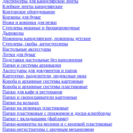
Диспенсеры для канцелярской ленты
Клейкие ленты канцелярские
Конторское оборудование
Корзины для бумаг
Ножи и коврики для резки
Степлеры мощные и брошюровочные
Дыроколы
Ножницы канцелярские, ножницы детские
Степлеры, скобы, антистеплеры
Настольные аксессуары
Лотки для бумаг
Подставки настольные без наполнения
Папки и системы архивации
Аксессуары для документов и папок
Картотеки, разделители, индексные окна
Короба и архивные системы картонные
Короба и архивные системы пластиковые
Папки для кафе и ресторанов
Папки и скоросшиватели картонные
Папки на кольцах
Папки на резинках пластиковые
Папки пластиковые с прижимом и доски-клипборды
Папки с вкладышами (файлами)
Папки-конверты на молнии и с кнопкой пластиковые
Папки-регистраторы с арочным механизмом