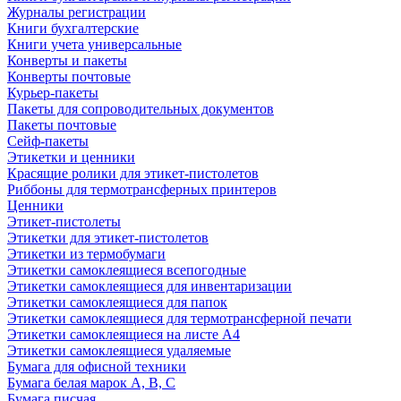
Журналы регистрации
Книги бухгалтерские
Книги учета универсальные
Конверты и пакеты
Конверты почтовые
Курьер-пакеты
Пакеты для сопроводительных документов
Пакеты почтовые
Сейф-пакеты
Этикетки и ценники
Красящие ролики для этикет-пистолетов
Риббоны для термотрансферных принтеров
Ценники
Этикет-пистолеты
Этикетки для этикет-пистолетов
Этикетки из термобумаги
Этикетки самоклеящиеся всепогодные
Этикетки самоклеящиеся для инвентаризации
Этикетки самоклеящиеся для папок
Этикетки самоклеящиеся для термотрансферной печати
Этикетки самоклеящиеся на листе А4
Этикетки самоклеящиеся удаляемые
Бумага для офисной техники
Бумага белая марок А, В, С
Бумага писчая