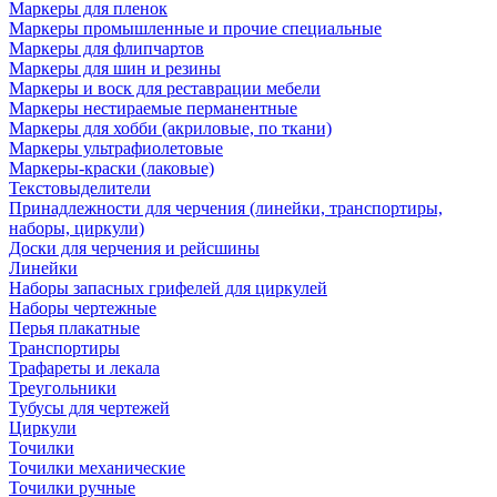
Маркеры для пленок
Маркеры промышленные и прочие специальные
Маркеры для флипчартов
Маркеры для шин и резины
Маркеры и воск для реставрации мебели
Маркеры нестираемые перманентные
Маркеры для хобби (акриловые, по ткани)
Маркеры ультрафиолетовые
Маркеры-краски (лаковые)
Текстовыделители
Принадлежности для черчения (линейки, транспортиры,
наборы, циркули)
Доски для черчения и рейсшины
Линейки
Наборы запасных грифелей для циркулей
Наборы чертежные
Перья плакатные
Транспортиры
Трафареты и лекала
Треугольники
Тубусы для чертежей
Циркули
Точилки
Точилки механические
Точилки ручные