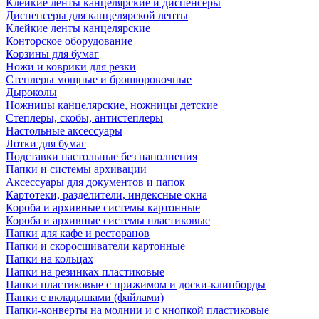
Клейкие ленты канцелярские и диспенсеры
Диспенсеры для канцелярской ленты
Клейкие ленты канцелярские
Конторское оборудование
Корзины для бумаг
Ножи и коврики для резки
Степлеры мощные и брошюровочные
Дыроколы
Ножницы канцелярские, ножницы детские
Степлеры, скобы, антистеплеры
Настольные аксессуары
Лотки для бумаг
Подставки настольные без наполнения
Папки и системы архивации
Аксессуары для документов и папок
Картотеки, разделители, индексные окна
Короба и архивные системы картонные
Короба и архивные системы пластиковые
Папки для кафе и ресторанов
Папки и скоросшиватели картонные
Папки на кольцах
Папки на резинках пластиковые
Папки пластиковые с прижимом и доски-клипборды
Папки с вкладышами (файлами)
Папки-конверты на молнии и с кнопкой пластиковые