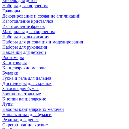
Мебель для детей
Наборы для творчества
Гравюры
Декорирование и создание аппликаций
Изготовление кристаллов
Изготовление фресок
Материалы для творчества
Наборы для выжигания
Наборы для рисования и моделирования
Наборы для рукоделия
Наклейки для детской
Ростомеры
Канцтовары
Канцелярские мелочи
Булавки
Губка и гель для пальцев
Диспенсеры для скрепок
Зажимы для бумаг
Звонки настольные
Кнопки канцелярские
Лупы
Наборы канцелярских мелочей
Напальчники для бумаги
Резинки для денег
Скрепки канцелярские