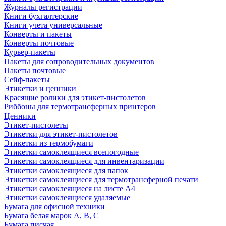
Журналы регистрации
Книги бухгалтерские
Книги учета универсальные
Конверты и пакеты
Конверты почтовые
Курьер-пакеты
Пакеты для сопроводительных документов
Пакеты почтовые
Сейф-пакеты
Этикетки и ценники
Красящие ролики для этикет-пистолетов
Риббоны для термотрансферных принтеров
Ценники
Этикет-пистолеты
Этикетки для этикет-пистолетов
Этикетки из термобумаги
Этикетки самоклеящиеся всепогодные
Этикетки самоклеящиеся для инвентаризации
Этикетки самоклеящиеся для папок
Этикетки самоклеящиеся для термотрансферной печати
Этикетки самоклеящиеся на листе А4
Этикетки самоклеящиеся удаляемые
Бумага для офисной техники
Бумага белая марок А, В, С
Бумага писчая