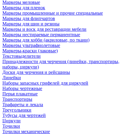
Маркеры меловые
Маркеры для пленок
Маркеры промышленные и прочие специальные
Маркеры для флипчартов
Маркеры для шин и резины
Маркеры и воск для реставрации мебели
Маркеры нестираемые перманентные
Маркеры для хобби (акриловые, по ткани)
Маркеры ультрафиолетовые
Маркеры-краски (лаковые)
Текстовыделители
Принадлежности для черчения (линейки, транспортиры,
наборы, циркули)
Доски для черчения и рейсшины
Линейки
Наборы запасных грифелей для циркулей
Наборы чертежные
Перья плакатные
Транспортиры
Трафареты и лекала
Треугольники
Тубусы для чертежей
Циркули
Точилки
Точилки механические