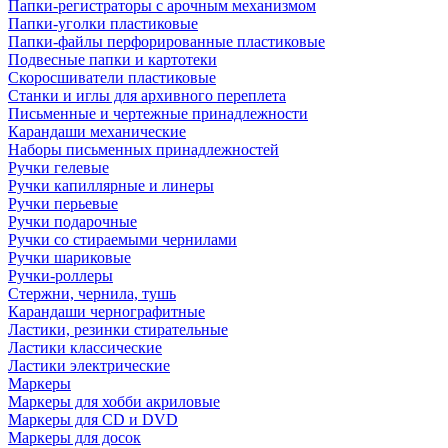
Папки-регистраторы с арочным механизмом
Папки-уголки пластиковые
Папки-файлы перфорированные пластиковые
Подвесные папки и картотеки
Скоросшиватели пластиковые
Станки и иглы для архивного переплета
Письменные и чертежные принадлежности
Карандаши механические
Наборы письменных принадлежностей
Ручки гелевые
Ручки капиллярные и линеры
Ручки перьевые
Ручки подарочные
Ручки со стираемыми чернилами
Ручки шариковые
Ручки-роллеры
Стержни, чернила, тушь
Карандаши чернографитные
Ластики, резинки стирательные
Ластики классические
Ластики электрические
Маркеры
Маркеры для хобби акриловые
Маркеры для CD и DVD
Маркеры для досок