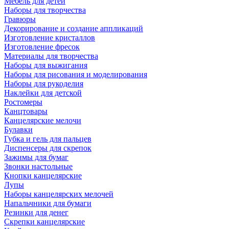
Мебель для детей
Наборы для творчества
Гравюры
Декорирование и создание аппликаций
Изготовление кристаллов
Изготовление фресок
Материалы для творчества
Наборы для выжигания
Наборы для рисования и моделирования
Наборы для рукоделия
Наклейки для детской
Ростомеры
Канцтовары
Канцелярские мелочи
Булавки
Губка и гель для пальцев
Диспенсеры для скрепок
Зажимы для бумаг
Звонки настольные
Кнопки канцелярские
Лупы
Наборы канцелярских мелочей
Напальчники для бумаги
Резинки для денег
Скрепки канцелярские