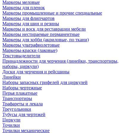
Маркеры меловые
Маркеры для пленок
Маркеры промышленные и прочие специальные
Маркеры для флипчартов
Маркеры для шин и резины
Маркеры и воск для реставрации мебели
Маркеры нестираемые перманентные
Маркеры для хобби (акриловые, по ткани)
Маркеры ультрафиолетовые
Маркеры-краски (лаковые)
Текстовыделители
Принадлежности для черчения (линейки, транспортиры,
наборы, циркули)
Доски для черчения и рейсшины
Линейки
Наборы запасных грифелей для циркулей
Наборы чертежные
Перья плакатные
Транспортиры
Трафареты и лекала
Треугольники
Тубусы для чертежей
Циркули
Точилки
Точилки механические