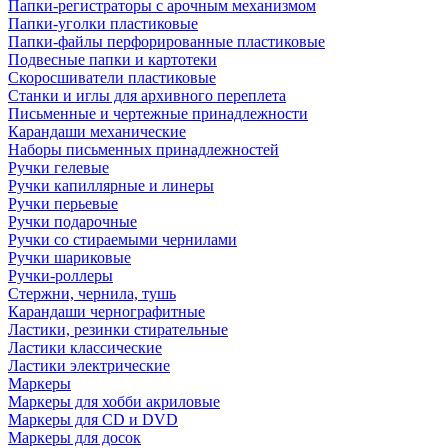
Папки-регистраторы с арочным механизмом
Папки-уголки пластиковые
Папки-файлы перфорированные пластиковые
Подвесные папки и картотеки
Скоросшиватели пластиковые
Станки и иглы для архивного переплета
Письменные и чертежные принадлежности
Карандаши механические
Наборы письменных принадлежностей
Ручки гелевые
Ручки капиллярные и линеры
Ручки перьевые
Ручки подарочные
Ручки со стираемыми чернилами
Ручки шариковые
Ручки-роллеры
Стержни, чернила, тушь
Карандаши чернографитные
Ластики, резинки стирательные
Ластики классические
Ластики электрические
Маркеры
Маркеры для хобби акриловые
Маркеры для CD и DVD
Маркеры для досок