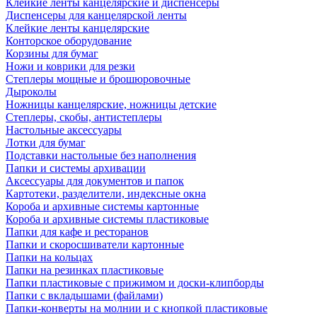
Клейкие ленты канцелярские и диспенсеры
Диспенсеры для канцелярской ленты
Клейкие ленты канцелярские
Конторское оборудование
Корзины для бумаг
Ножи и коврики для резки
Степлеры мощные и брошюровочные
Дыроколы
Ножницы канцелярские, ножницы детские
Степлеры, скобы, антистеплеры
Настольные аксессуары
Лотки для бумаг
Подставки настольные без наполнения
Папки и системы архивации
Аксессуары для документов и папок
Картотеки, разделители, индексные окна
Короба и архивные системы картонные
Короба и архивные системы пластиковые
Папки для кафе и ресторанов
Папки и скоросшиватели картонные
Папки на кольцах
Папки на резинках пластиковые
Папки пластиковые с прижимом и доски-клипборды
Папки с вкладышами (файлами)
Папки-конверты на молнии и с кнопкой пластиковые