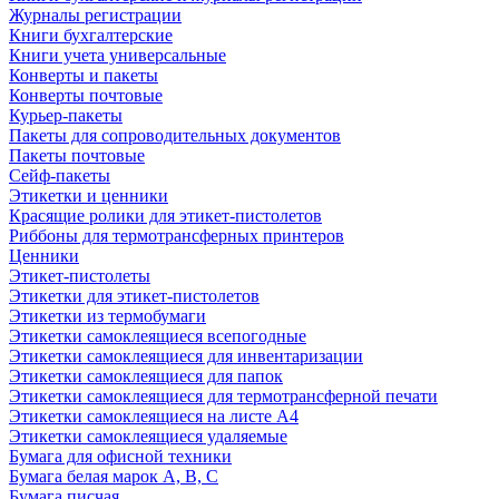
Журналы регистрации
Книги бухгалтерские
Книги учета универсальные
Конверты и пакеты
Конверты почтовые
Курьер-пакеты
Пакеты для сопроводительных документов
Пакеты почтовые
Сейф-пакеты
Этикетки и ценники
Красящие ролики для этикет-пистолетов
Риббоны для термотрансферных принтеров
Ценники
Этикет-пистолеты
Этикетки для этикет-пистолетов
Этикетки из термобумаги
Этикетки самоклеящиеся всепогодные
Этикетки самоклеящиеся для инвентаризации
Этикетки самоклеящиеся для папок
Этикетки самоклеящиеся для термотрансферной печати
Этикетки самоклеящиеся на листе А4
Этикетки самоклеящиеся удаляемые
Бумага для офисной техники
Бумага белая марок А, В, С
Бумага писчая