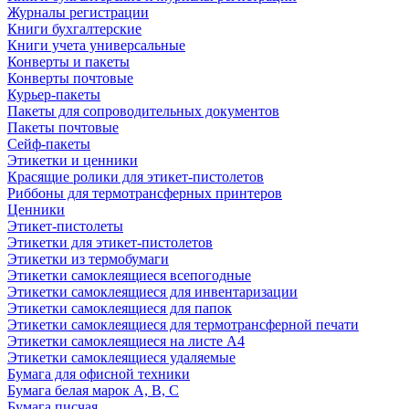
Журналы регистрации
Книги бухгалтерские
Книги учета универсальные
Конверты и пакеты
Конверты почтовые
Курьер-пакеты
Пакеты для сопроводительных документов
Пакеты почтовые
Сейф-пакеты
Этикетки и ценники
Красящие ролики для этикет-пистолетов
Риббоны для термотрансферных принтеров
Ценники
Этикет-пистолеты
Этикетки для этикет-пистолетов
Этикетки из термобумаги
Этикетки самоклеящиеся всепогодные
Этикетки самоклеящиеся для инвентаризации
Этикетки самоклеящиеся для папок
Этикетки самоклеящиеся для термотрансферной печати
Этикетки самоклеящиеся на листе А4
Этикетки самоклеящиеся удаляемые
Бумага для офисной техники
Бумага белая марок А, В, С
Бумага писчая