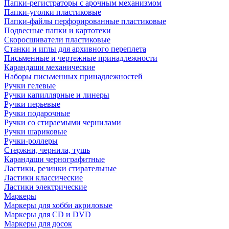
Папки-регистраторы с арочным механизмом
Папки-уголки пластиковые
Папки-файлы перфорированные пластиковые
Подвесные папки и картотеки
Скоросшиватели пластиковые
Станки и иглы для архивного переплета
Письменные и чертежные принадлежности
Карандаши механические
Наборы письменных принадлежностей
Ручки гелевые
Ручки капиллярные и линеры
Ручки перьевые
Ручки подарочные
Ручки со стираемыми чернилами
Ручки шариковые
Ручки-роллеры
Стержни, чернила, тушь
Карандаши чернографитные
Ластики, резинки стирательные
Ластики классические
Ластики электрические
Маркеры
Маркеры для хобби акриловые
Маркеры для CD и DVD
Маркеры для досок