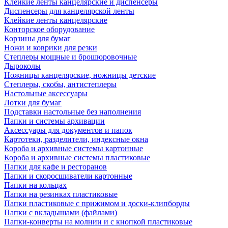
Клейкие ленты канцелярские и диспенсеры
Диспенсеры для канцелярской ленты
Клейкие ленты канцелярские
Конторское оборудование
Корзины для бумаг
Ножи и коврики для резки
Степлеры мощные и брошюровочные
Дыроколы
Ножницы канцелярские, ножницы детские
Степлеры, скобы, антистеплеры
Настольные аксессуары
Лотки для бумаг
Подставки настольные без наполнения
Папки и системы архивации
Аксессуары для документов и папок
Картотеки, разделители, индексные окна
Короба и архивные системы картонные
Короба и архивные системы пластиковые
Папки для кафе и ресторанов
Папки и скоросшиватели картонные
Папки на кольцах
Папки на резинках пластиковые
Папки пластиковые с прижимом и доски-клипборды
Папки с вкладышами (файлами)
Папки-конверты на молнии и с кнопкой пластиковые