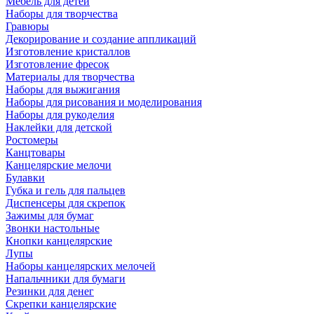
Мебель для детей
Наборы для творчества
Гравюры
Декорирование и создание аппликаций
Изготовление кристаллов
Изготовление фресок
Материалы для творчества
Наборы для выжигания
Наборы для рисования и моделирования
Наборы для рукоделия
Наклейки для детской
Ростомеры
Канцтовары
Канцелярские мелочи
Булавки
Губка и гель для пальцев
Диспенсеры для скрепок
Зажимы для бумаг
Звонки настольные
Кнопки канцелярские
Лупы
Наборы канцелярских мелочей
Напальчники для бумаги
Резинки для денег
Скрепки канцелярские