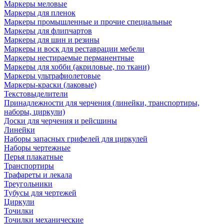
Маркеры меловые
Маркеры для пленок
Маркеры промышленные и прочие специальные
Маркеры для флипчартов
Маркеры для шин и резины
Маркеры и воск для реставрации мебели
Маркеры нестираемые перманентные
Маркеры для хобби (акриловые, по ткани)
Маркеры ультрафиолетовые
Маркеры-краски (лаковые)
Текстовыделители
Принадлежности для черчения (линейки, транспортиры,
наборы, циркули)
Доски для черчения и рейсшины
Линейки
Наборы запасных грифелей для циркулей
Наборы чертежные
Перья плакатные
Транспортиры
Трафареты и лекала
Треугольники
Тубусы для чертежей
Циркули
Точилки
Точилки механические