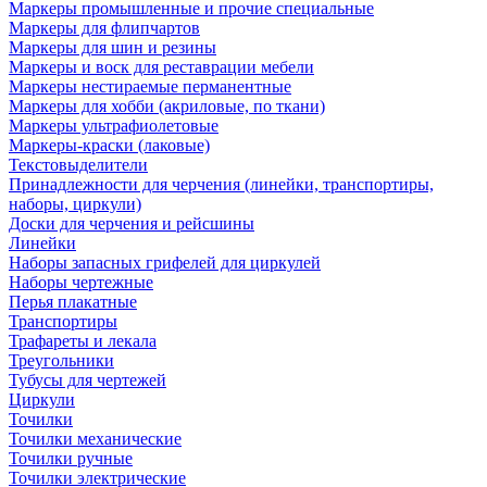
Маркеры промышленные и прочие специальные
Маркеры для флипчартов
Маркеры для шин и резины
Маркеры и воск для реставрации мебели
Маркеры нестираемые перманентные
Маркеры для хобби (акриловые, по ткани)
Маркеры ультрафиолетовые
Маркеры-краски (лаковые)
Текстовыделители
Принадлежности для черчения (линейки, транспортиры,
наборы, циркули)
Доски для черчения и рейсшины
Линейки
Наборы запасных грифелей для циркулей
Наборы чертежные
Перья плакатные
Транспортиры
Трафареты и лекала
Треугольники
Тубусы для чертежей
Циркули
Точилки
Точилки механические
Точилки ручные
Точилки электрические