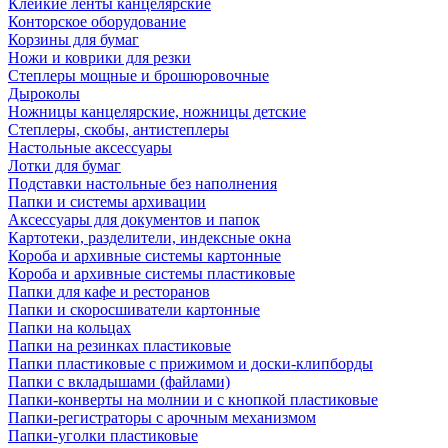
Клейкие ленты канцелярские
Конторское оборудование
Корзины для бумаг
Ножи и коврики для резки
Степлеры мощные и брошюровочные
Дыроколы
Ножницы канцелярские, ножницы детские
Степлеры, скобы, антистеплеры
Настольные аксессуары
Лотки для бумаг
Подставки настольные без наполнения
Папки и системы архивации
Аксессуары для документов и папок
Картотеки, разделители, индексные окна
Короба и архивные системы картонные
Короба и архивные системы пластиковые
Папки для кафе и ресторанов
Папки и скоросшиватели картонные
Папки на кольцах
Папки на резинках пластиковые
Папки пластиковые с прижимом и доски-клипборды
Папки с вкладышами (файлами)
Папки-конверты на молнии и с кнопкой пластиковые
Папки-регистраторы с арочным механизмом
Папки-уголки пластиковые