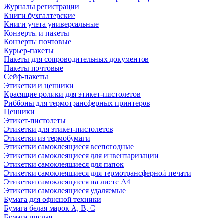
Журналы регистрации
Книги бухгалтерские
Книги учета универсальные
Конверты и пакеты
Конверты почтовые
Курьер-пакеты
Пакеты для сопроводительных документов
Пакеты почтовые
Сейф-пакеты
Этикетки и ценники
Красящие ролики для этикет-пистолетов
Риббоны для термотрансферных принтеров
Ценники
Этикет-пистолеты
Этикетки для этикет-пистолетов
Этикетки из термобумаги
Этикетки самоклеящиеся всепогодные
Этикетки самоклеящиеся для инвентаризации
Этикетки самоклеящиеся для папок
Этикетки самоклеящиеся для термотрансферной печати
Этикетки самоклеящиеся на листе А4
Этикетки самоклеящиеся удаляемые
Бумага для офисной техники
Бумага белая марок А, В, С
Бумага писчая