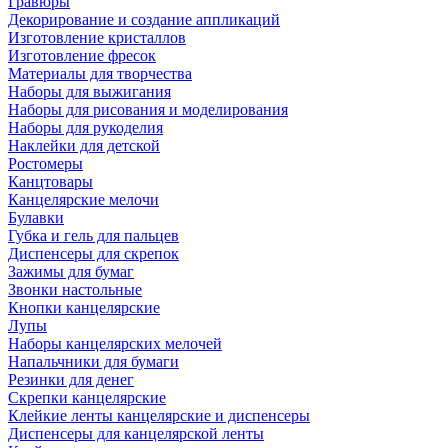
Гравюры
Декорирование и создание аппликаций
Изготовление кристаллов
Изготовление фресок
Материалы для творчества
Наборы для выжигания
Наборы для рисования и моделирования
Наборы для рукоделия
Наклейки для детской
Ростомеры
Канцтовары
Канцелярские мелочи
Булавки
Губка и гель для пальцев
Диспенсеры для скрепок
Зажимы для бумаг
Звонки настольные
Кнопки канцелярские
Лупы
Наборы канцелярских мелочей
Напальчники для бумаги
Резинки для денег
Скрепки канцелярские
Клейкие ленты канцелярские и диспенсеры
Диспенсеры для канцелярской ленты