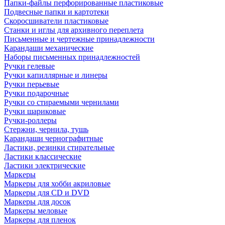
Папки-файлы перфорированные пластиковые
Подвесные папки и картотеки
Скоросшиватели пластиковые
Станки и иглы для архивного переплета
Письменные и чертежные принадлежности
Карандаши механические
Наборы письменных принадлежностей
Ручки гелевые
Ручки капиллярные и линеры
Ручки перьевые
Ручки подарочные
Ручки со стираемыми чернилами
Ручки шариковые
Ручки-роллеры
Стержни, чернила, тушь
Карандаши чернографитные
Ластики, резинки стирательные
Ластики классические
Ластики электрические
Маркеры
Маркеры для хобби акриловые
Маркеры для CD и DVD
Маркеры для досок
Маркеры меловые
Маркеры для пленок