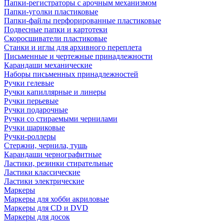
Папки-регистраторы с арочным механизмом
Папки-уголки пластиковые
Папки-файлы перфорированные пластиковые
Подвесные папки и картотеки
Скоросшиватели пластиковые
Станки и иглы для архивного переплета
Письменные и чертежные принадлежности
Карандаши механические
Наборы письменных принадлежностей
Ручки гелевые
Ручки капиллярные и линеры
Ручки перьевые
Ручки подарочные
Ручки со стираемыми чернилами
Ручки шариковые
Ручки-роллеры
Стержни, чернила, тушь
Карандаши чернографитные
Ластики, резинки стирательные
Ластики классические
Ластики электрические
Маркеры
Маркеры для хобби акриловые
Маркеры для CD и DVD
Маркеры для досок