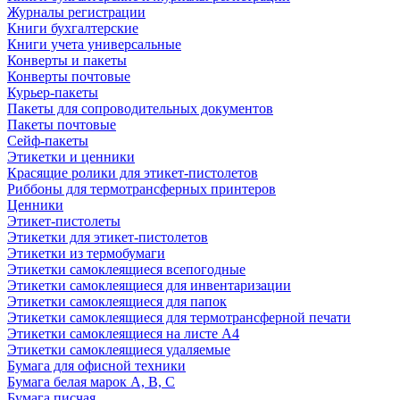
Журналы регистрации
Книги бухгалтерские
Книги учета универсальные
Конверты и пакеты
Конверты почтовые
Курьер-пакеты
Пакеты для сопроводительных документов
Пакеты почтовые
Сейф-пакеты
Этикетки и ценники
Красящие ролики для этикет-пистолетов
Риббоны для термотрансферных принтеров
Ценники
Этикет-пистолеты
Этикетки для этикет-пистолетов
Этикетки из термобумаги
Этикетки самоклеящиеся всепогодные
Этикетки самоклеящиеся для инвентаризации
Этикетки самоклеящиеся для папок
Этикетки самоклеящиеся для термотрансферной печати
Этикетки самоклеящиеся на листе А4
Этикетки самоклеящиеся удаляемые
Бумага для офисной техники
Бумага белая марок А, В, С
Бумага писчая