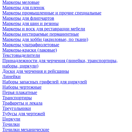
Маркеры меловые
Маркеры для пленок
Маркеры промышленные и прочие специальные
Маркеры для флипчартов
Маркеры для шин и резины
Маркеры и воск для реставрации мебели
Маркеры нестираемые перманентные
Маркеры для хобби (акриловые, по ткани)
Маркеры ультрафиолетовые
Маркеры-краски (лаковые)
Текстовыделители
Принадлежности для черчения (линейки, транспортиры,
наборы, циркули)
Доски для черчения и рейсшины
Линейки
Наборы запасных грифелей для циркулей
Наборы чертежные
Перья плакатные
Транспортиры
Трафареты и лекала
Треугольники
Тубусы для чертежей
Циркули
Точилки
Точилки механические