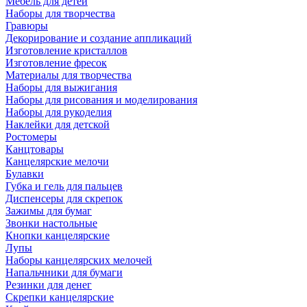
Мебель для детей
Наборы для творчества
Гравюры
Декорирование и создание аппликаций
Изготовление кристаллов
Изготовление фресок
Материалы для творчества
Наборы для выжигания
Наборы для рисования и моделирования
Наборы для рукоделия
Наклейки для детской
Ростомеры
Канцтовары
Канцелярские мелочи
Булавки
Губка и гель для пальцев
Диспенсеры для скрепок
Зажимы для бумаг
Звонки настольные
Кнопки канцелярские
Лупы
Наборы канцелярских мелочей
Напальчники для бумаги
Резинки для денег
Скрепки канцелярские