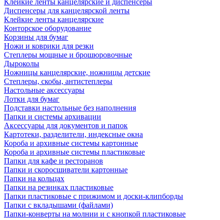
Клейкие ленты канцелярские и диспенсеры
Диспенсеры для канцелярской ленты
Клейкие ленты канцелярские
Конторское оборудование
Корзины для бумаг
Ножи и коврики для резки
Степлеры мощные и брошюровочные
Дыроколы
Ножницы канцелярские, ножницы детские
Степлеры, скобы, антистеплеры
Настольные аксессуары
Лотки для бумаг
Подставки настольные без наполнения
Папки и системы архивации
Аксессуары для документов и папок
Картотеки, разделители, индексные окна
Короба и архивные системы картонные
Короба и архивные системы пластиковые
Папки для кафе и ресторанов
Папки и скоросшиватели картонные
Папки на кольцах
Папки на резинках пластиковые
Папки пластиковые с прижимом и доски-клипборды
Папки с вкладышами (файлами)
Папки-конверты на молнии и с кнопкой пластиковые