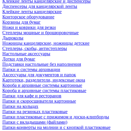
Клейкие ленты канцелярские и диспенсеры
Диспенсеры для канцелярской ленты
Клейкие ленты канцелярские
Конторское оборудование
Корзины для бумаг
Ножи и коврики для резки
Степлеры мощные и брошюровочные
Дыроколы
Ножницы канцелярские, ножницы детские
Степлеры, скобы, антистеплеры
Настольные аксессуары
Лотки для бумаг
Подставки настольные без наполнения
Папки и системы архивации
Аксессуары для документов и папок
Картотеки, разделители, индексные окна
Короба и архивные системы картонные
Короба и архивные системы пластиковые
Папки для кафе и ресторанов
Папки и скоросшиватели картонные
Папки на кольцах
Папки на резинках пластиковые
Папки пластиковые с прижимом и доски-клипборды
Папки с вкладышами (файлами)
Папки-конверты на молнии и с кнопкой пластиковые