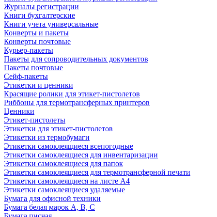
Журналы регистрации
Книги бухгалтерские
Книги учета универсальные
Конверты и пакеты
Конверты почтовые
Курьер-пакеты
Пакеты для сопроводительных документов
Пакеты почтовые
Сейф-пакеты
Этикетки и ценники
Красящие ролики для этикет-пистолетов
Риббоны для термотрансферных принтеров
Ценники
Этикет-пистолеты
Этикетки для этикет-пистолетов
Этикетки из термобумаги
Этикетки самоклеящиеся всепогодные
Этикетки самоклеящиеся для инвентаризации
Этикетки самоклеящиеся для папок
Этикетки самоклеящиеся для термотрансферной печати
Этикетки самоклеящиеся на листе А4
Этикетки самоклеящиеся удаляемые
Бумага для офисной техники
Бумага белая марок А, В, С
Бумага писчая