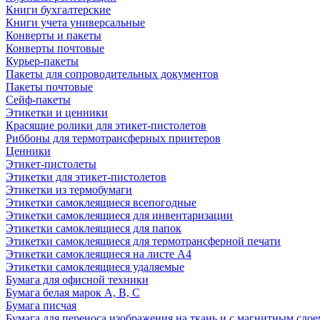
Книги бухгалтерские
Книги учета универсальные
Конверты и пакеты
Конверты почтовые
Курьер-пакеты
Пакеты для сопроводительных документов
Пакеты почтовые
Сейф-пакеты
Этикетки и ценники
Красящие ролики для этикет-пистолетов
Риббоны для термотрансферных принтеров
Ценники
Этикет-пистолеты
Этикетки для этикет-пистолетов
Этикетки из термобумаги
Этикетки самоклеящиеся всепогодные
Этикетки самоклеящиеся для инвентаризации
Этикетки самоклеящиеся для папок
Этикетки самоклеящиеся для термотрансферной печати
Этикетки самоклеящиеся на листе А4
Этикетки самоклеящиеся удаляемые
Бумага для офисной техники
Бумага белая марок А, В, С
Бумага писчая
Бумага для переноса изображения на ткань и с магнитным слое