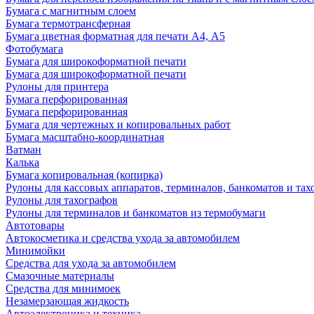
Бумага с магнитным слоем
Бумага термотрансферная
Бумага цветная форматная для печати А4, А5
Фотобумага
Бумага для широкоформатной печати
Бумага для широкоформатной печати
Рулоны для принтера
Бумага перфорированная
Бумага перфорированная
Бумага для чертежных и копировальных работ
Бумага масштабно-координатная
Ватман
Калька
Бумага копировальная (копирка)
Рулоны для кассовых аппаратов, терминалов, банкоматов и тах
Рулоны для тахографов
Рулоны для терминалов и банкоматов из термобумаги
Автотовары
Автокосметика и средства ухода за автомобилем
Минимойки
Средства для ухода за автомобилем
Смазочные материалы
Средства для минимоек
Незамерзающая жидкость
Автоэлектроника и техника