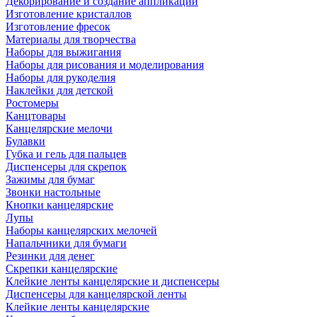
Декорирование и создание аппликаций
Изготовление кристаллов
Изготовление фресок
Материалы для творчества
Наборы для выжигания
Наборы для рисования и моделирования
Наборы для рукоделия
Наклейки для детской
Ростомеры
Канцтовары
Канцелярские мелочи
Булавки
Губка и гель для пальцев
Диспенсеры для скрепок
Зажимы для бумаг
Звонки настольные
Кнопки канцелярские
Лупы
Наборы канцелярских мелочей
Напальчники для бумаги
Резинки для денег
Скрепки канцелярские
Клейкие ленты канцелярские и диспенсеры
Диспенсеры для канцелярской ленты
Клейкие ленты канцелярские