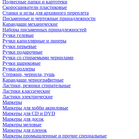
Подвесные папки и картотеки
Скоросшиватели пластиковые
Станки и иглы для архивного переплета
Письменные и чертежные принадлежности
Карандаши механические
Наборы письменных принадлежностей
Ручки гелевые
Ручки капиллярные и линеры
Ручки перьевые
Ручки подарочные
Ручки со стираемыми чернилами
Ручки шариковые
Ручки-роллеры
Стержни, чернила, тушь
Карандаши чернографитные
Ластики, резинки стирательные
Ластики классические
Ластики электрические
Маркеры
Маркеры для хобби акриловые
Маркеры для CD и DVD
Маркеры для досок
Маркеры меловые
Маркеры для пленок
Маркеры промышленные и прочие специальные