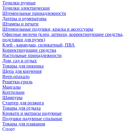
Точилки ручные
Точилки электрические
Штемпельные принадлежности
Датеры и нумераторы
Штампы и печати
Штемпельные подушки, краска и аксессуары
Офисные мелочи (клеи, штрихи, корректирующие средства,
подставки для ручек)
Клей - карандаш, силикатный, ПВА
Корректирующие средства
Настольные принадлежности
Дом, сад и отдых
Товары для пикника
Щепа для копчения
Веер-опахало
Решетки-гриль
Мангалы
Коптильни
Шампуры
Стартер для розжига
Товары для отдыха
Кровати и матрасы надувные
Подушки надувные спальные
Товары для плавания
Спорт