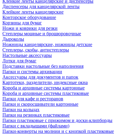
Клейкие ленты канцелярские и диспенсеры
Диспенсеры для канцелярской ленты
Клейкие ленты канцелярские
Конторское оборудование
Корзины для бумаг
Ножи и коврики для резки
Степлеры мощные и брошюровочные
Дыроколы
Ножницы канцелярские, ножницы детские
Степлеры, скобы, антистеплеры
Настольные аксессуары
Лотки для бумаг
Подставки настольные без наполнения
Папки и системы архивации
Аксессуары для документов и папок
Картотеки, разделители, индексные окна
Короба и архивные системы картонные
Короба и архивные системы пластиковые
Папки для кафе и ресторанов
Папки и скоросшиватели картонные
Папки на кольцах
Папки на резинках пластиковые
Папки пластиковые с прижимом и доски-клипборды
Папки с вкладышами (файлами)
Папки-конверты на молнии и с кнопкой пластиковые