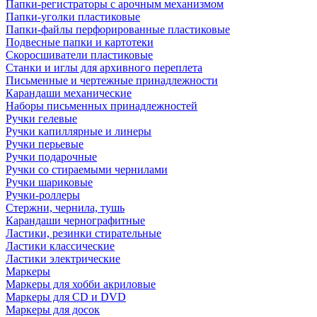
Папки-регистраторы с арочным механизмом
Папки-уголки пластиковые
Папки-файлы перфорированные пластиковые
Подвесные папки и картотеки
Скоросшиватели пластиковые
Станки и иглы для архивного переплета
Письменные и чертежные принадлежности
Карандаши механические
Наборы письменных принадлежностей
Ручки гелевые
Ручки капиллярные и линеры
Ручки перьевые
Ручки подарочные
Ручки со стираемыми чернилами
Ручки шариковые
Ручки-роллеры
Стержни, чернила, тушь
Карандаши чернографитные
Ластики, резинки стирательные
Ластики классические
Ластики электрические
Маркеры
Маркеры для хобби акриловые
Маркеры для CD и DVD
Маркеры для досок