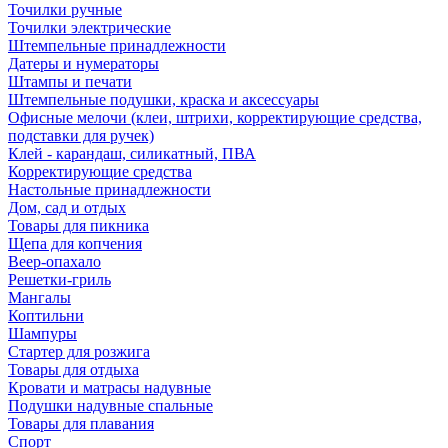
Точилки ручные
Точилки электрические
Штемпельные принадлежности
Датеры и нумераторы
Штампы и печати
Штемпельные подушки, краска и аксессуары
Офисные мелочи (клеи, штрихи, корректирующие средства,
подставки для ручек)
Клей - карандаш, силикатный, ПВА
Корректирующие средства
Настольные принадлежности
Дом, сад и отдых
Товары для пикника
Щепа для копчения
Веер-опахало
Решетки-гриль
Мангалы
Коптильни
Шампуры
Стартер для розжига
Товары для отдыха
Кровати и матрасы надувные
Подушки надувные спальные
Товары для плавания
Спорт