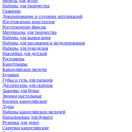
Мебель для детей
Наборы для творчества
Гравюры
Декорирование и создание аппликаций
Изготовление кристаллов
Изготовление фресок
Материалы для творчества
Наборы для выжигания
Наборы для рисования и моделирования
Наборы для рукоделия
Наклейки для детской
Ростомеры
Канцтовары
Канцелярские мелочи
Булавки
Губка и гель для пальцев
Диспенсеры для скрепок
Зажимы для бумаг
Звонки настольные
Кнопки канцелярские
Лупы
Наборы канцелярских мелочей
Напальчники для бумаги
Резинки для денег
Скрепки канцелярские