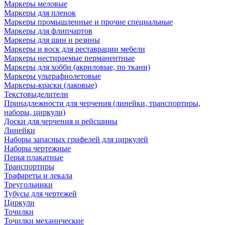
Маркеры меловые
Маркеры для пленок
Маркеры промышленные и прочие специальные
Маркеры для флипчартов
Маркеры для шин и резины
Маркеры и воск для реставрации мебели
Маркеры нестираемые перманентные
Маркеры для хобби (акриловые, по ткани)
Маркеры ультрафиолетовые
Маркеры-краски (лаковые)
Текстовыделители
Принадлежности для черчения (линейки, транспортиры,
наборы, циркули)
Доски для черчения и рейсшины
Линейки
Наборы запасных грифелей для циркулей
Наборы чертежные
Перья плакатные
Транспортиры
Трафареты и лекала
Треугольники
Тубусы для чертежей
Циркули
Точилки
Точилки механические