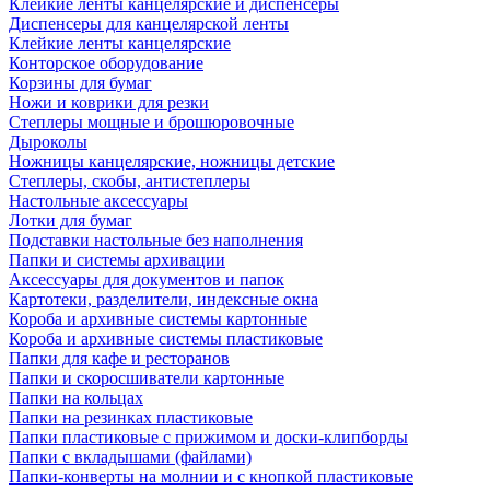
Клейкие ленты канцелярские и диспенсеры
Диспенсеры для канцелярской ленты
Клейкие ленты канцелярские
Конторское оборудование
Корзины для бумаг
Ножи и коврики для резки
Степлеры мощные и брошюровочные
Дыроколы
Ножницы канцелярские, ножницы детские
Степлеры, скобы, антистеплеры
Настольные аксессуары
Лотки для бумаг
Подставки настольные без наполнения
Папки и системы архивации
Аксессуары для документов и папок
Картотеки, разделители, индексные окна
Короба и архивные системы картонные
Короба и архивные системы пластиковые
Папки для кафе и ресторанов
Папки и скоросшиватели картонные
Папки на кольцах
Папки на резинках пластиковые
Папки пластиковые с прижимом и доски-клипборды
Папки с вкладышами (файлами)
Папки-конверты на молнии и с кнопкой пластиковые