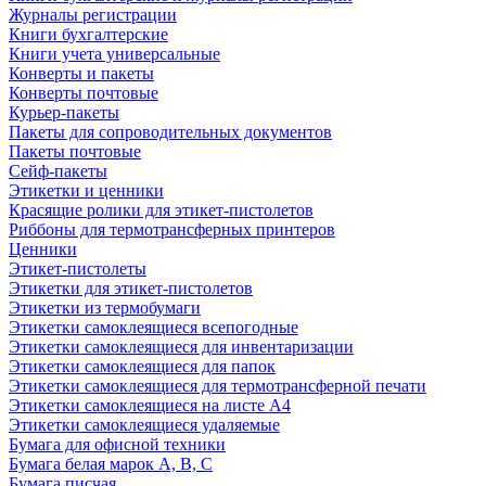
Журналы регистрации
Книги бухгалтерские
Книги учета универсальные
Конверты и пакеты
Конверты почтовые
Курьер-пакеты
Пакеты для сопроводительных документов
Пакеты почтовые
Сейф-пакеты
Этикетки и ценники
Красящие ролики для этикет-пистолетов
Риббоны для термотрансферных принтеров
Ценники
Этикет-пистолеты
Этикетки для этикет-пистолетов
Этикетки из термобумаги
Этикетки самоклеящиеся всепогодные
Этикетки самоклеящиеся для инвентаризации
Этикетки самоклеящиеся для папок
Этикетки самоклеящиеся для термотрансферной печати
Этикетки самоклеящиеся на листе А4
Этикетки самоклеящиеся удаляемые
Бумага для офисной техники
Бумага белая марок А, В, С
Бумага писчая