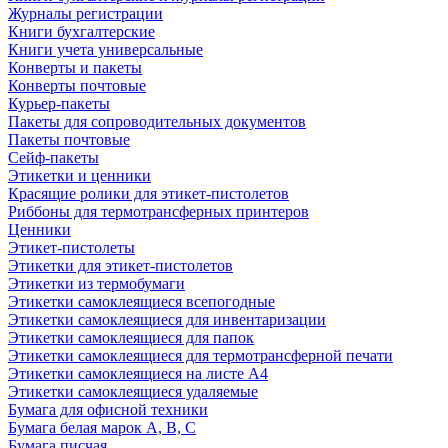
Журналы регистрации
Книги бухгалтерские
Книги учета универсальные
Конверты и пакеты
Конверты почтовые
Курьер-пакеты
Пакеты для сопроводительных документов
Пакеты почтовые
Сейф-пакеты
Этикетки и ценники
Красящие ролики для этикет-пистолетов
Риббоны для термотрансферных принтеров
Ценники
Этикет-пистолеты
Этикетки для этикет-пистолетов
Этикетки из термобумаги
Этикетки самоклеящиеся всепогодные
Этикетки самоклеящиеся для инвентаризации
Этикетки самоклеящиеся для папок
Этикетки самоклеящиеся для термотрансферной печати
Этикетки самоклеящиеся на листе А4
Этикетки самоклеящиеся удаляемые
Бумага для офисной техники
Бумага белая марок А, В, С
Бумага писчая