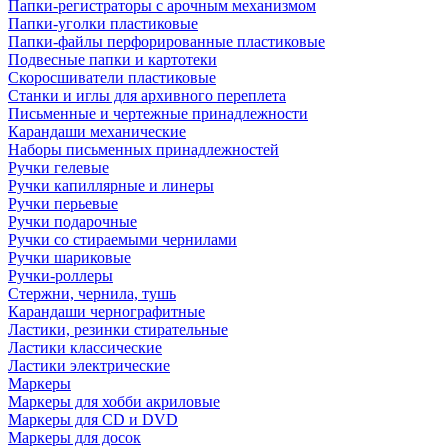
Папки-регистраторы с арочным механизмом
Папки-уголки пластиковые
Папки-файлы перфорированные пластиковые
Подвесные папки и картотеки
Скоросшиватели пластиковые
Станки и иглы для архивного переплета
Письменные и чертежные принадлежности
Карандаши механические
Наборы письменных принадлежностей
Ручки гелевые
Ручки капиллярные и линеры
Ручки перьевые
Ручки подарочные
Ручки со стираемыми чернилами
Ручки шариковые
Ручки-роллеры
Стержни, чернила, тушь
Карандаши чернографитные
Ластики, резинки стирательные
Ластики классические
Ластики электрические
Маркеры
Маркеры для хобби акриловые
Маркеры для CD и DVD
Маркеры для досок