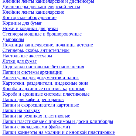
Клейкие ленты канцелярские и диспенсеры
Диспенсеры для канцелярской ленты
Клейкие ленты канцелярские
Конторское оборудование
Корзины для бумаг
Ножи и коврики для резки
Степлеры мощные и брошюровочные
Дыроколы
Ножницы канцелярские, ножницы детские
Степлеры, скобы, антистеплеры
Настольные аксессуары
Лотки для бумаг
Подставки настольные без наполнения
Папки и системы архивации
Аксессуары для документов и папок
Картотеки, разделители, индексные окна
Короба и архивные системы картонные
Короба и архивные системы пластиковые
Папки для кафе и ресторанов
Папки и скоросшиватели картонные
Папки на кольцах
Папки на резинках пластиковые
Папки пластиковые с прижимом и доски-клипборды
Папки с вкладышами (файлами)
Папки-конверты на молнии и с кнопкой пластиковые