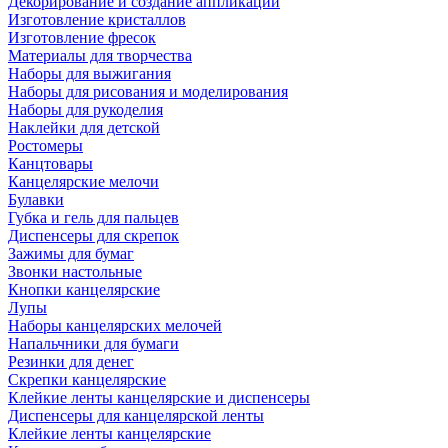
Декорирование и создание аппликаций
Изготовление кристаллов
Изготовление фресок
Материалы для творчества
Наборы для выжигания
Наборы для рисования и моделирования
Наборы для рукоделия
Наклейки для детской
Ростомеры
Канцтовары
Канцелярские мелочи
Булавки
Губка и гель для пальцев
Диспенсеры для скрепок
Зажимы для бумаг
Звонки настольные
Кнопки канцелярские
Лупы
Наборы канцелярских мелочей
Напальчники для бумаги
Резинки для денег
Скрепки канцелярские
Клейкие ленты канцелярские и диспенсеры
Диспенсеры для канцелярской ленты
Клейкие ленты канцелярские