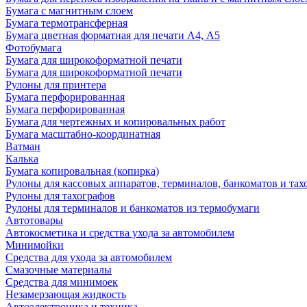
Бумага с магнитным слоем
Бумага термотрансферная
Бумага цветная форматная для печати А4, А5
Фотобумага
Бумага для широкоформатной печати
Бумага для широкоформатной печати
Рулоны для принтера
Бумага перфорированная
Бумага перфорированная
Бумага для чертежных и копировальных работ
Бумага масштабно-координатная
Ватман
Калька
Бумага копировальная (копирка)
Рулоны для кассовых аппаратов, терминалов, банкоматов и тах
Рулоны для тахографов
Рулоны для терминалов и банкоматов из термобумаги
Автотовары
Автокосметика и средства ухода за автомобилем
Минимойки
Средства для ухода за автомобилем
Смазочные материалы
Средства для минимоек
Незамерзающая жидкость
Автоэлектроника и техника