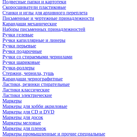
Подвесные папки и картотеки
Скоросшиватели пластиковые
Станки и иглы для архивного переплета
Письменные и чертежные принадлежности
Карандаши механические
Наборы письменных принадлежностей
Ручки гелевые
Ручки капиллярные и линеры
Ручки перьевые
Ручки подарочные
Ручки со стираемыми чернилами
Ручки шариковые
Ручки-роллеры
Стержни, чернила, тушь
Карандаши чернографитные
Ластики, резинки стирательные
Ластики классические
Ластики электрические
Маркеры
Маркеры для хобби акриловые
Маркеры для CD и DVD
Маркеры для досок
Маркеры меловые
Маркеры для пленок
Маркеры промышленные и прочие специальные