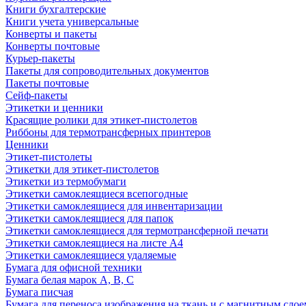
Книги бухгалтерские
Книги учета универсальные
Конверты и пакеты
Конверты почтовые
Курьер-пакеты
Пакеты для сопроводительных документов
Пакеты почтовые
Сейф-пакеты
Этикетки и ценники
Красящие ролики для этикет-пистолетов
Риббоны для термотрансферных принтеров
Ценники
Этикет-пистолеты
Этикетки для этикет-пистолетов
Этикетки из термобумаги
Этикетки самоклеящиеся всепогодные
Этикетки самоклеящиеся для инвентаризации
Этикетки самоклеящиеся для папок
Этикетки самоклеящиеся для термотрансферной печати
Этикетки самоклеящиеся на листе А4
Этикетки самоклеящиеся удаляемые
Бумага для офисной техники
Бумага белая марок А, В, С
Бумага писчая
Бумага для переноса изображения на ткань и с магнитным слое