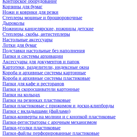
Конторское оборудование
Корзины для бумаг
Ножи и коврики для резки
Степлеры мощные и брошюровочные
Дыроколы
Ножницы канцелярские, ножницы детские
Степлеры, скобы, антистеплеры
Настольные аксессуары
Лотки для бумаг
Подставки настольные без наполнения
Папки и системы архивации
Аксессуары для документов и папок
Картотеки, разделители, индексные окна
Короба и архивные системы картонные
Короба и архивные системы пластиковые
Папки для кафе и ресторанов
Папки и скоросшиватели картонные
Папки на кольцах
Папки на резинках пластиковые
Папки пластиковые с прижимом и доски-клипборды
Папки с вкладышами (файлами)
Папки-конверты на молнии и с кнопкой пластиковые
Папки-регистраторы с арочным механизмом
Папки-уголки пластиковые
Папки-файлы перфорированные пластиковые