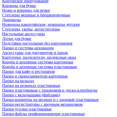
Конторское оборудование
Корзины для бумаг
Ножи и коврики для резки
Степлеры мощные и брошюровочные
Дыроколы
Ножницы канцелярские, ножницы детские
Степлеры, скобы, антистеплеры
Настольные аксессуары
Лотки для бумаг
Подставки настольные без наполнения
Папки и системы архивации
Аксессуары для документов и папок
Картотеки, разделители, индексные окна
Короба и архивные системы картонные
Короба и архивные системы пластиковые
Папки для кафе и ресторанов
Папки и скоросшиватели картонные
Папки на кольцах
Папки на резинках пластиковые
Папки пластиковые с прижимом и доски-клипборды
Папки с вкладышами (файлами)
Папки-конверты на молнии и с кнопкой пластиковые
Папки-регистраторы с арочным механизмом
Папки-уголки пластиковые
Папки-файлы перфорированные пластиковые