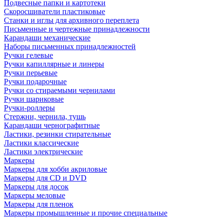
Подвесные папки и картотеки
Скоросшиватели пластиковые
Станки и иглы для архивного переплета
Письменные и чертежные принадлежности
Карандаши механические
Наборы письменных принадлежностей
Ручки гелевые
Ручки капиллярные и линеры
Ручки перьевые
Ручки подарочные
Ручки со стираемыми чернилами
Ручки шариковые
Ручки-роллеры
Стержни, чернила, тушь
Карандаши чернографитные
Ластики, резинки стирательные
Ластики классические
Ластики электрические
Маркеры
Маркеры для хобби акриловые
Маркеры для CD и DVD
Маркеры для досок
Маркеры меловые
Маркеры для пленок
Маркеры промышленные и прочие специальные