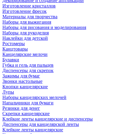
Декорирование и создание аппликаций
Изготовление кристаллов
Изготовление фресок
Материалы для творчества
Наборы для выжигания
Наборы для рисования и моделирования
Наборы для рукоделия
Наклейки для детской
Ростомеры
Канцтовары
Канцелярские мелочи
Булавки
Губка и гель для пальцев
Диспенсеры для скрепок
Зажимы для бумаг
Звонки настольные
Кнопки канцелярские
Лупы
Наборы канцелярских мелочей
Напальчники для бумаги
Резинки для денег
Скрепки канцелярские
Клейкие ленты канцелярские и диспенсеры
Диспенсеры для канцелярской ленты
Клейкие ленты канцелярские