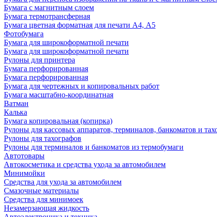
Бумага с магнитным слоем
Бумага термотрансферная
Бумага цветная форматная для печати А4, А5
Фотобумага
Бумага для широкоформатной печати
Бумага для широкоформатной печати
Рулоны для принтера
Бумага перфорированная
Бумага перфорированная
Бумага для чертежных и копировальных работ
Бумага масштабно-координатная
Ватман
Калька
Бумага копировальная (копирка)
Рулоны для кассовых аппаратов, терминалов, банкоматов и тах
Рулоны для тахографов
Рулоны для терминалов и банкоматов из термобумаги
Автотовары
Автокосметика и средства ухода за автомобилем
Минимойки
Средства для ухода за автомобилем
Смазочные материалы
Средства для минимоек
Незамерзающая жидкость
Автоэлектроника и техника