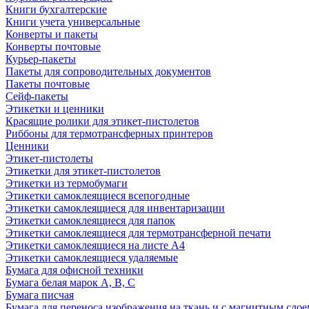
Книги бухгалтерские
Книги учета универсальные
Конверты и пакеты
Конверты почтовые
Курьер-пакеты
Пакеты для сопроводительных документов
Пакеты почтовые
Сейф-пакеты
Этикетки и ценники
Красящие ролики для этикет-пистолетов
Риббоны для термотрансферных принтеров
Ценники
Этикет-пистолеты
Этикетки для этикет-пистолетов
Этикетки из термобумаги
Этикетки самоклеящиеся всепогодные
Этикетки самоклеящиеся для инвентаризации
Этикетки самоклеящиеся для папок
Этикетки самоклеящиеся для термотрансферной печати
Этикетки самоклеящиеся на листе А4
Этикетки самоклеящиеся удаляемые
Бумага для офисной техники
Бумага белая марок А, В, С
Бумага писчая
Бумага для переноса изображения на ткань и с магнитным слое