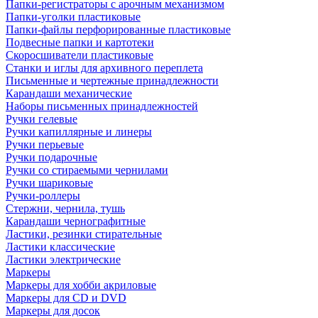
Папки-регистраторы с арочным механизмом
Папки-уголки пластиковые
Папки-файлы перфорированные пластиковые
Подвесные папки и картотеки
Скоросшиватели пластиковые
Станки и иглы для архивного переплета
Письменные и чертежные принадлежности
Карандаши механические
Наборы письменных принадлежностей
Ручки гелевые
Ручки капиллярные и линеры
Ручки перьевые
Ручки подарочные
Ручки со стираемыми чернилами
Ручки шариковые
Ручки-роллеры
Стержни, чернила, тушь
Карандаши чернографитные
Ластики, резинки стирательные
Ластики классические
Ластики электрические
Маркеры
Маркеры для хобби акриловые
Маркеры для CD и DVD
Маркеры для досок