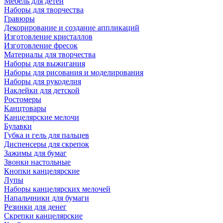
Мебель для детей
Наборы для творчества
Гравюры
Декорирование и создание аппликаций
Изготовление кристаллов
Изготовление фресок
Материалы для творчества
Наборы для выжигания
Наборы для рисования и моделирования
Наборы для рукоделия
Наклейки для детской
Ростомеры
Канцтовары
Канцелярские мелочи
Булавки
Губка и гель для пальцев
Диспенсеры для скрепок
Зажимы для бумаг
Звонки настольные
Кнопки канцелярские
Лупы
Наборы канцелярских мелочей
Напальчники для бумаги
Резинки для денег
Скрепки канцелярские