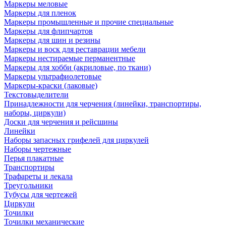
Маркеры меловые
Маркеры для пленок
Маркеры промышленные и прочие специальные
Маркеры для флипчартов
Маркеры для шин и резины
Маркеры и воск для реставрации мебели
Маркеры нестираемые перманентные
Маркеры для хобби (акриловые, по ткани)
Маркеры ультрафиолетовые
Маркеры-краски (лаковые)
Текстовыделители
Принадлежности для черчения (линейки, транспортиры,
наборы, циркули)
Доски для черчения и рейсшины
Линейки
Наборы запасных грифелей для циркулей
Наборы чертежные
Перья плакатные
Транспортиры
Трафареты и лекала
Треугольники
Тубусы для чертежей
Циркули
Точилки
Точилки механические