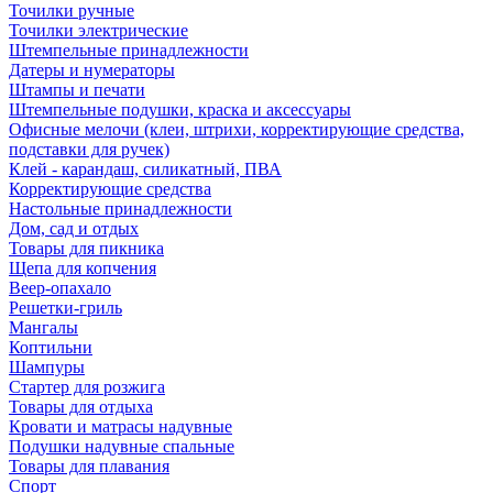
Точилки ручные
Точилки электрические
Штемпельные принадлежности
Датеры и нумераторы
Штампы и печати
Штемпельные подушки, краска и аксессуары
Офисные мелочи (клеи, штрихи, корректирующие средства,
подставки для ручек)
Клей - карандаш, силикатный, ПВА
Корректирующие средства
Настольные принадлежности
Дом, сад и отдых
Товары для пикника
Щепа для копчения
Веер-опахало
Решетки-гриль
Мангалы
Коптильни
Шампуры
Стартер для розжига
Товары для отдыха
Кровати и матрасы надувные
Подушки надувные спальные
Товары для плавания
Спорт