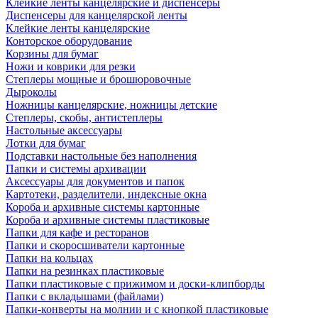
Клейкие ленты канцелярские и диспенсеры
Диспенсеры для канцелярской ленты
Клейкие ленты канцелярские
Конторское оборудование
Корзины для бумаг
Ножи и коврики для резки
Степлеры мощные и брошюровочные
Дыроколы
Ножницы канцелярские, ножницы детские
Степлеры, скобы, антистеплеры
Настольные аксессуары
Лотки для бумаг
Подставки настольные без наполнения
Папки и системы архивации
Аксессуары для документов и папок
Картотеки, разделители, индексные окна
Короба и архивные системы картонные
Короба и архивные системы пластиковые
Папки для кафе и ресторанов
Папки и скоросшиватели картонные
Папки на кольцах
Папки на резинках пластиковые
Папки пластиковые с прижимом и доски-клипборды
Папки с вкладышами (файлами)
Папки-конверты на молнии и с кнопкой пластиковые