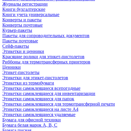
Журналы регистрации
Книги бухгалтерские
Книги учета универсальные
Конверты и пакеты
Конверты почтовые
Курьер-пакеты
Пакеты для сопроводительных документов
Пакеты почтовые
Сейф-пакеты
Этикетки и ценники
Красящие ролики для этикет-пистолетов
Риббоны для термотрансферных принтеров
Ценники
Этикет-пистолеты
Этикетки для этикет-пистолетов
Этикетки из термобумаги
Этикетки самоклеящиеся всепогодные
Этикетки самоклеящиеся для инвентаризации
Этикетки самоклеящиеся для папок
Этикетки самоклеящиеся для термотрансферной печати
Этикетки самоклеящиеся на листе А4
Этикетки самоклеящиеся удаляемые
Бумага для офисной техники
Бумага белая марок А, В, С
Бумага писчая