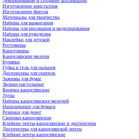
Декорирование и создание аппликаций
Изготовление кристаллов
Изготовление фресок
Материалы для творчества
Наборы для выжигания
Наборы для рисования и моделирования
Наборы для рукоделия
Наклейки для детской
Ростомеры
Канцтовары
Канцелярские мелочи
Булавки
Губка и гель для пальцев
Диспенсеры для скрепок
Зажимы для бумаг
Звонки настольные
Кнопки канцелярские
Лупы
Наборы канцелярских мелочей
Напальчники для бумаги
Резинки для денег
Скрепки канцелярские
Клейкие ленты канцелярские и диспенсеры
Диспенсеры для канцелярской ленты
Клейкие ленты канцелярские