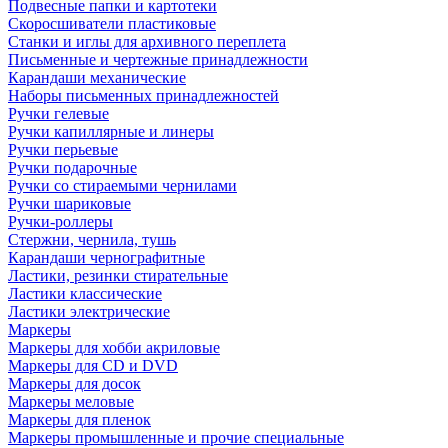
Подвесные папки и картотеки
Скоросшиватели пластиковые
Станки и иглы для архивного переплета
Письменные и чертежные принадлежности
Карандаши механические
Наборы письменных принадлежностей
Ручки гелевые
Ручки капиллярные и линеры
Ручки перьевые
Ручки подарочные
Ручки со стираемыми чернилами
Ручки шариковые
Ручки-роллеры
Стержни, чернила, тушь
Карандаши чернографитные
Ластики, резинки стирательные
Ластики классические
Ластики электрические
Маркеры
Маркеры для хобби акриловые
Маркеры для CD и DVD
Маркеры для досок
Маркеры меловые
Маркеры для пленок
Маркеры промышленные и прочие специальные