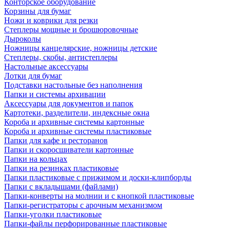
Конторское оборудование
Корзины для бумаг
Ножи и коврики для резки
Степлеры мощные и брошюровочные
Дыроколы
Ножницы канцелярские, ножницы детские
Степлеры, скобы, антистеплеры
Настольные аксессуары
Лотки для бумаг
Подставки настольные без наполнения
Папки и системы архивации
Аксессуары для документов и папок
Картотеки, разделители, индексные окна
Короба и архивные системы картонные
Короба и архивные системы пластиковые
Папки для кафе и ресторанов
Папки и скоросшиватели картонные
Папки на кольцах
Папки на резинках пластиковые
Папки пластиковые с прижимом и доски-клипборды
Папки с вкладышами (файлами)
Папки-конверты на молнии и с кнопкой пластиковые
Папки-регистраторы с арочным механизмом
Папки-уголки пластиковые
Папки-файлы перфорированные пластиковые