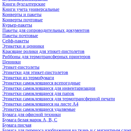
Книги бухгалтерские
Книги учета универсальные
Конверты и пакеты
Конверты почтовые
Курьер-пакеты
Пакеты для сопроводительных документов
Пакеты почтовые
Сейф-пакеты
Этикетки и ценники
Красящие ролики для этикет-пистолетов
Риббоны для термотрансферных принтеров
Ценники
Этикет-пистолеты
Этикетки для этикет-пистолетов
Этикетки из термобумаги
Этикетки самоклеящиеся всепогодные
Этикетки самоклеящиеся для инвентаризации
Этикетки самоклеящиеся для папок
Этикетки самоклеящиеся для термотрансферной печати
Этикетки самоклеящиеся на листе А4
Этикетки самоклеящиеся удаляемые
Бумага для офисной техники
Бумага белая марок А, В, С
Бумага писчая
Бумага для переноса изображения на ткань и с магнитным слое