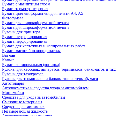
Бумага с магнитным слоем
Бумага термотрансферная
Бумага цветная форматная для печати А4, А5
Фотобумага
Бумага для широкоформатной печати
Бумага для широкоформатной печати
Рулоны для принтера
Бумага перфорированная
Бумага перфорированная
Бумага для чертежных и копировальных работ
Бумага масштабно-координатная
Ватман
Калька
Бумага копировальная (копирка)
Рулоны для кассовых аппаратов, терминалов, банкоматов и тах
Рулоны для тахографов
Рулоны для терминалов и банкоматов из термобумаги
Автотовары
Автокосметика и средства ухода за автомобилем
Минимойки
Средства для ухода за автомобилем
Смазочные материалы
Средства для минимоек
Незамерзающая жидкость
Автоэлектроника и техника