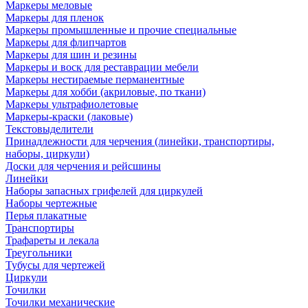
Маркеры меловые
Маркеры для пленок
Маркеры промышленные и прочие специальные
Маркеры для флипчартов
Маркеры для шин и резины
Маркеры и воск для реставрации мебели
Маркеры нестираемые перманентные
Маркеры для хобби (акриловые, по ткани)
Маркеры ультрафиолетовые
Маркеры-краски (лаковые)
Текстовыделители
Принадлежности для черчения (линейки, транспортиры,
наборы, циркули)
Доски для черчения и рейсшины
Линейки
Наборы запасных грифелей для циркулей
Наборы чертежные
Перья плакатные
Транспортиры
Трафареты и лекала
Треугольники
Тубусы для чертежей
Циркули
Точилки
Точилки механические