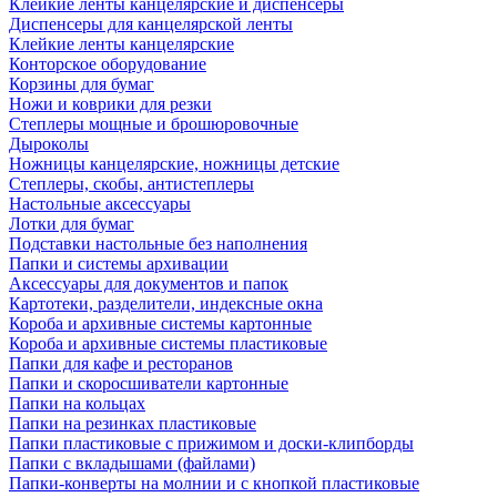
Клейкие ленты канцелярские и диспенсеры
Диспенсеры для канцелярской ленты
Клейкие ленты канцелярские
Конторское оборудование
Корзины для бумаг
Ножи и коврики для резки
Степлеры мощные и брошюровочные
Дыроколы
Ножницы канцелярские, ножницы детские
Степлеры, скобы, антистеплеры
Настольные аксессуары
Лотки для бумаг
Подставки настольные без наполнения
Папки и системы архивации
Аксессуары для документов и папок
Картотеки, разделители, индексные окна
Короба и архивные системы картонные
Короба и архивные системы пластиковые
Папки для кафе и ресторанов
Папки и скоросшиватели картонные
Папки на кольцах
Папки на резинках пластиковые
Папки пластиковые с прижимом и доски-клипборды
Папки с вкладышами (файлами)
Папки-конверты на молнии и с кнопкой пластиковые