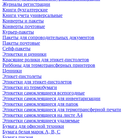
Журналы регистрации
Книги бухгалтерские
Книги учета универсальные
Конверты и пакеты
Конверты почтовые
Курьер-пакеты
Пакеты для сопроводительных документов
Пакеты почтовые
Сейф-пакеты
Этикетки и ценники
Красящие ролики для этикет-пистолетов
Риббоны для термотрансферных принтеров
Ценники
Этикет-пистолеты
Этикетки для этикет-пистолетов
Этикетки из термобумаги
Этикетки самоклеящиеся всепогодные
Этикетки самоклеящиеся для инвентаризации
Этикетки самоклеящиеся для папок
Этикетки самоклеящиеся для термотрансферной печати
Этикетки самоклеящиеся на листе А4
Этикетки самоклеящиеся удаляемые
Бумага для офисной техники
Бумага белая марок А, В, С
Бумага писчая