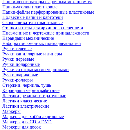
Папки-регистраторы с арочным механизмом
Папки-уголки пластиковые
Папки-файлы перфорированные пластиковые
Подвесные папки и картотеки
Скоросшиватели пластиковые
Станки и иглы для архивного переплета
Письменные и чертежные принадлежности
Карандаши механические
Наборы письменных принадлежностей
Ручки гелевые
Ручки капиллярные и линеры
Ручки перьевые
Ручки подарочные
Ручки со стираемыми чернилами
Ручки шариковые
Ручки-роллеры
Стержни, чернила, тушь
Карандаши чернографитные
Ластики, резинки стирательные
Ластики классические
Ластики электрические
Маркеры
Маркеры для хобби акриловые
Маркеры для CD и DVD
Маркеры для досок