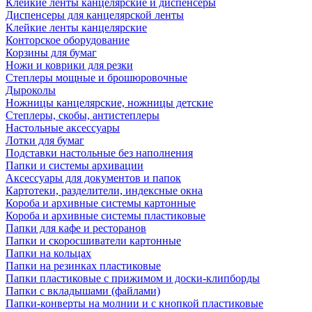
Клейкие ленты канцелярские и диспенсеры
Диспенсеры для канцелярской ленты
Клейкие ленты канцелярские
Конторское оборудование
Корзины для бумаг
Ножи и коврики для резки
Степлеры мощные и брошюровочные
Дыроколы
Ножницы канцелярские, ножницы детские
Степлеры, скобы, антистеплеры
Настольные аксессуары
Лотки для бумаг
Подставки настольные без наполнения
Папки и системы архивации
Аксессуары для документов и папок
Картотеки, разделители, индексные окна
Короба и архивные системы картонные
Короба и архивные системы пластиковые
Папки для кафе и ресторанов
Папки и скоросшиватели картонные
Папки на кольцах
Папки на резинках пластиковые
Папки пластиковые с прижимом и доски-клипборды
Папки с вкладышами (файлами)
Папки-конверты на молнии и с кнопкой пластиковые