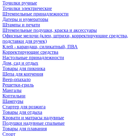
Точилки ручные
Точилки электрические
Штемпельные принадлежности
Датеры и нумераторы
Штампы и печати
Штемпельные подушки, краска и аксессуары
Офисные мелочи (клеи, штрихи, корректирующие средства,
подставки для ручек)
Клей - карандаш, силикатный, ПВА
Корректирующие средства
Настольные принадлежности
Дом, сад и отдых
Товары для пикника
Щепа для копчения
Веер-опахало
Решетки-гриль
Мангалы
Коптильни
Шампуры
Стартер для розжига
Товары для отдыха
Кровати и матрасы надувные
Подушки надувные спальные
Товары для плавания
Спорт