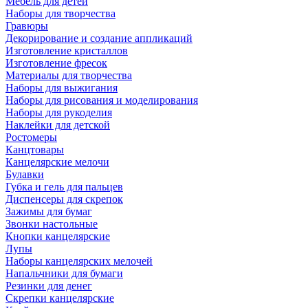
Мебель для детей
Наборы для творчества
Гравюры
Декорирование и создание аппликаций
Изготовление кристаллов
Изготовление фресок
Материалы для творчества
Наборы для выжигания
Наборы для рисования и моделирования
Наборы для рукоделия
Наклейки для детской
Ростомеры
Канцтовары
Канцелярские мелочи
Булавки
Губка и гель для пальцев
Диспенсеры для скрепок
Зажимы для бумаг
Звонки настольные
Кнопки канцелярские
Лупы
Наборы канцелярских мелочей
Напальчники для бумаги
Резинки для денег
Скрепки канцелярские