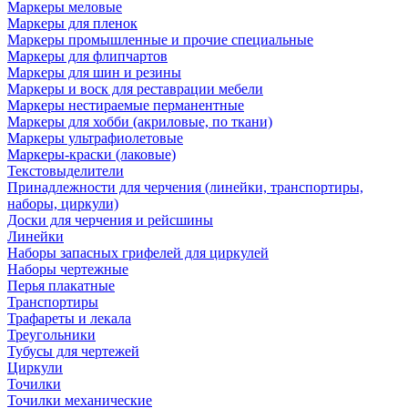
Маркеры меловые
Маркеры для пленок
Маркеры промышленные и прочие специальные
Маркеры для флипчартов
Маркеры для шин и резины
Маркеры и воск для реставрации мебели
Маркеры нестираемые перманентные
Маркеры для хобби (акриловые, по ткани)
Маркеры ультрафиолетовые
Маркеры-краски (лаковые)
Текстовыделители
Принадлежности для черчения (линейки, транспортиры,
наборы, циркули)
Доски для черчения и рейсшины
Линейки
Наборы запасных грифелей для циркулей
Наборы чертежные
Перья плакатные
Транспортиры
Трафареты и лекала
Треугольники
Тубусы для чертежей
Циркули
Точилки
Точилки механические