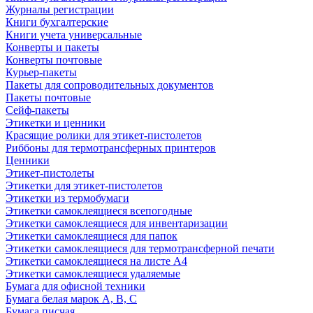
Журналы регистрации
Книги бухгалтерские
Книги учета универсальные
Конверты и пакеты
Конверты почтовые
Курьер-пакеты
Пакеты для сопроводительных документов
Пакеты почтовые
Сейф-пакеты
Этикетки и ценники
Красящие ролики для этикет-пистолетов
Риббоны для термотрансферных принтеров
Ценники
Этикет-пистолеты
Этикетки для этикет-пистолетов
Этикетки из термобумаги
Этикетки самоклеящиеся всепогодные
Этикетки самоклеящиеся для инвентаризации
Этикетки самоклеящиеся для папок
Этикетки самоклеящиеся для термотрансферной печати
Этикетки самоклеящиеся на листе А4
Этикетки самоклеящиеся удаляемые
Бумага для офисной техники
Бумага белая марок А, В, С
Бумага писчая