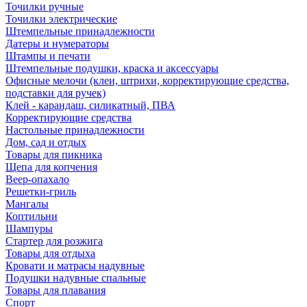
Точилки ручные
Точилки электрические
Штемпельные принадлежности
Датеры и нумераторы
Штампы и печати
Штемпельные подушки, краска и аксессуары
Офисные мелочи (клеи, штрихи, корректирующие средства,
подставки для ручек)
Клей - карандаш, силикатный, ПВА
Корректирующие средства
Настольные принадлежности
Дом, сад и отдых
Товары для пикника
Щепа для копчения
Веер-опахало
Решетки-гриль
Мангалы
Коптильни
Шампуры
Стартер для розжига
Товары для отдыха
Кровати и матрасы надувные
Подушки надувные спальные
Товары для плавания
Спорт