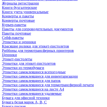
Журналы регистрации
Книги бухгалтерские
Книги учета универсальные
Конверты и пакеты
Конверты почтовые
Курьер-пакеты
Пакеты для сопроводительных документов
Пакеты почтовые
Сейф-пакеты
Этикетки и ценники
Красящие ролики для этикет-пистолетов
Риббоны для термотрансферных принтеров
Ценники
Этикет-пистолеты
Этикетки для этикет-пистолетов
Этикетки из термобумаги
Этикетки самоклеящиеся всепогодные
Этикетки самоклеящиеся для инвентаризации
Этикетки самоклеящиеся для папок
Этикетки самоклеящиеся для термотрансферной печати
Этикетки самоклеящиеся на листе А4
Этикетки самоклеящиеся удаляемые
Бумага для офисной техники
Бумага белая марок А, В, С
Бумага писчая