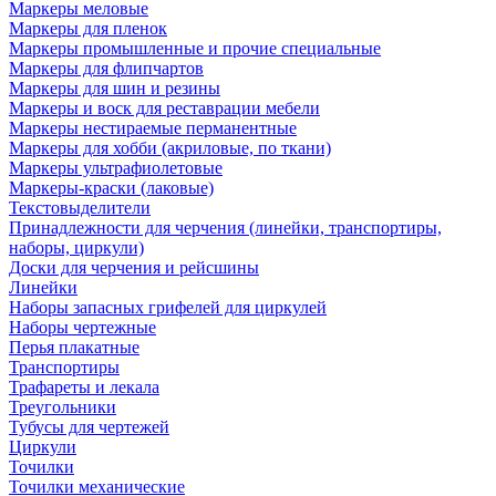
Маркеры меловые
Маркеры для пленок
Маркеры промышленные и прочие специальные
Маркеры для флипчартов
Маркеры для шин и резины
Маркеры и воск для реставрации мебели
Маркеры нестираемые перманентные
Маркеры для хобби (акриловые, по ткани)
Маркеры ультрафиолетовые
Маркеры-краски (лаковые)
Текстовыделители
Принадлежности для черчения (линейки, транспортиры,
наборы, циркули)
Доски для черчения и рейсшины
Линейки
Наборы запасных грифелей для циркулей
Наборы чертежные
Перья плакатные
Транспортиры
Трафареты и лекала
Треугольники
Тубусы для чертежей
Циркули
Точилки
Точилки механические