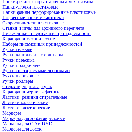
Папки-регистраторы с арочным механизмом
Папки-уголки пластиковые
Папки-файлы перфорированные пластиковые
Подвесные папки и картотеки
Скоросшиватели пластиковые
Станки и иглы для архивного переплета
Письменные и чертежные принадлежности
Карандаши механические
Наборы письменных принадлежностей
Ручки гелевые
Ручки капиллярные и линеры
Ручки перьевые
Ручки подарочные
Ручки со стираемыми чернилами
Ручки шариковые
Ручки-роллеры
Стержни, чернила, тушь
Карандаши чернографитные
Ластики, резинки стирательные
Ластики классические
Ластики электрические
Маркеры
Маркеры для хобби акриловые
Маркеры для CD и DVD
Маркеры для досок