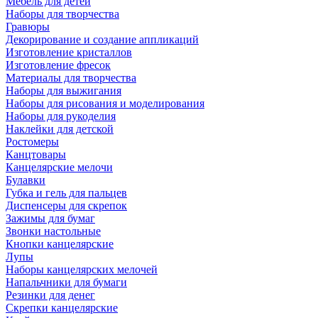
Мебель для детей
Наборы для творчества
Гравюры
Декорирование и создание аппликаций
Изготовление кристаллов
Изготовление фресок
Материалы для творчества
Наборы для выжигания
Наборы для рисования и моделирования
Наборы для рукоделия
Наклейки для детской
Ростомеры
Канцтовары
Канцелярские мелочи
Булавки
Губка и гель для пальцев
Диспенсеры для скрепок
Зажимы для бумаг
Звонки настольные
Кнопки канцелярские
Лупы
Наборы канцелярских мелочей
Напальчники для бумаги
Резинки для денег
Скрепки канцелярские