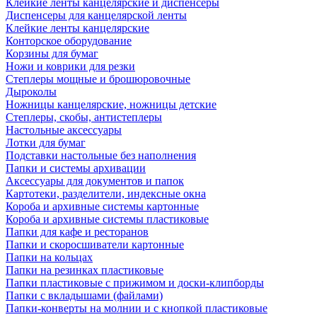
Клейкие ленты канцелярские и диспенсеры
Диспенсеры для канцелярской ленты
Клейкие ленты канцелярские
Конторское оборудование
Корзины для бумаг
Ножи и коврики для резки
Степлеры мощные и брошюровочные
Дыроколы
Ножницы канцелярские, ножницы детские
Степлеры, скобы, антистеплеры
Настольные аксессуары
Лотки для бумаг
Подставки настольные без наполнения
Папки и системы архивации
Аксессуары для документов и папок
Картотеки, разделители, индексные окна
Короба и архивные системы картонные
Короба и архивные системы пластиковые
Папки для кафе и ресторанов
Папки и скоросшиватели картонные
Папки на кольцах
Папки на резинках пластиковые
Папки пластиковые с прижимом и доски-клипборды
Папки с вкладышами (файлами)
Папки-конверты на молнии и с кнопкой пластиковые