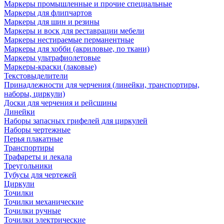
Маркеры промышленные и прочие специальные
Маркеры для флипчартов
Маркеры для шин и резины
Маркеры и воск для реставрации мебели
Маркеры нестираемые перманентные
Маркеры для хобби (акриловые, по ткани)
Маркеры ультрафиолетовые
Маркеры-краски (лаковые)
Текстовыделители
Принадлежности для черчения (линейки, транспортиры,
наборы, циркули)
Доски для черчения и рейсшины
Линейки
Наборы запасных грифелей для циркулей
Наборы чертежные
Перья плакатные
Транспортиры
Трафареты и лекала
Треугольники
Тубусы для чертежей
Циркули
Точилки
Точилки механические
Точилки ручные
Точилки электрические