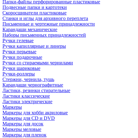
Папки-файлы перфорированные пластиковые
Подвесные папки и картотеки
Скоросшиватели пластиковые
Станки и иглы для архивного переплета
Письменные и чертежные принадлежности
Карандаши механические
Наборы письменных принадлежностей
Ручки гелевые
Ручки капиллярные и линеры
Ручки перьевые
Ручки подарочные
Ручки со стираемыми чернилами
Ручки шариковые
Ручки-роллеры
Стержни, чернила, тушь
Карандаши чернографитные
Ластики, резинки стирательные
Ластики классические
Ластики электрические
Маркеры
Маркеры для хобби акриловые
Маркеры для CD и DVD
Маркеры для досок
Маркеры меловые
Маркеры для пленок