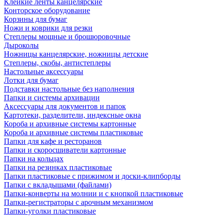
Клейкие ленты канцелярские
Конторское оборудование
Корзины для бумаг
Ножи и коврики для резки
Степлеры мощные и брошюровочные
Дыроколы
Ножницы канцелярские, ножницы детские
Степлеры, скобы, антистеплеры
Настольные аксессуары
Лотки для бумаг
Подставки настольные без наполнения
Папки и системы архивации
Аксессуары для документов и папок
Картотеки, разделители, индексные окна
Короба и архивные системы картонные
Короба и архивные системы пластиковые
Папки для кафе и ресторанов
Папки и скоросшиватели картонные
Папки на кольцах
Папки на резинках пластиковые
Папки пластиковые с прижимом и доски-клипборды
Папки с вкладышами (файлами)
Папки-конверты на молнии и с кнопкой пластиковые
Папки-регистраторы с арочным механизмом
Папки-уголки пластиковые