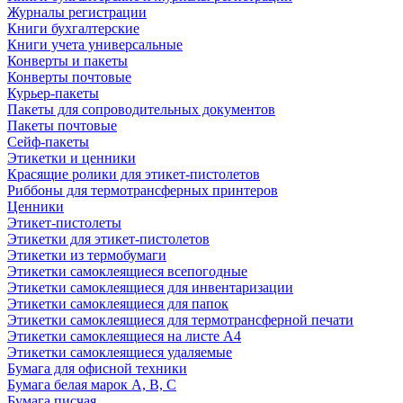
Журналы регистрации
Книги бухгалтерские
Книги учета универсальные
Конверты и пакеты
Конверты почтовые
Курьер-пакеты
Пакеты для сопроводительных документов
Пакеты почтовые
Сейф-пакеты
Этикетки и ценники
Красящие ролики для этикет-пистолетов
Риббоны для термотрансферных принтеров
Ценники
Этикет-пистолеты
Этикетки для этикет-пистолетов
Этикетки из термобумаги
Этикетки самоклеящиеся всепогодные
Этикетки самоклеящиеся для инвентаризации
Этикетки самоклеящиеся для папок
Этикетки самоклеящиеся для термотрансферной печати
Этикетки самоклеящиеся на листе А4
Этикетки самоклеящиеся удаляемые
Бумага для офисной техники
Бумага белая марок А, В, С
Бумага писчая