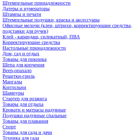
Штемпельные принадлежности
Датеры и нумераторы
Штампы и печати
Штемпельные подушки, краска и аксессуары
Офисные мелочи (клеи, штрихи, корректирующие средства,
подставки для ручек)
Клей - карандаш, силикатный, ПВА
Корректирующие средства
Настольные принадлежности
Дом, сад и отдых
Товары для пикника
Щепа для копчения
Веер-опахало
Решетки-гриль
Мангалы
Коптильни
Шампуры
Стартер для розжига
Товары для отдыха
Кровати и матрасы надувные
Подушки надувные спальные
Товары для плавания
Спорт
Товары для сада и дачи
Техника для сада