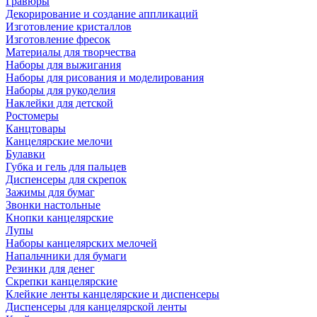
Гравюры
Декорирование и создание аппликаций
Изготовление кристаллов
Изготовление фресок
Материалы для творчества
Наборы для выжигания
Наборы для рисования и моделирования
Наборы для рукоделия
Наклейки для детской
Ростомеры
Канцтовары
Канцелярские мелочи
Булавки
Губка и гель для пальцев
Диспенсеры для скрепок
Зажимы для бумаг
Звонки настольные
Кнопки канцелярские
Лупы
Наборы канцелярских мелочей
Напальчники для бумаги
Резинки для денег
Скрепки канцелярские
Клейкие ленты канцелярские и диспенсеры
Диспенсеры для канцелярской ленты