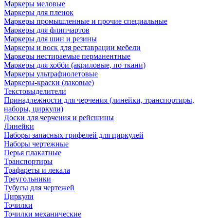
Маркеры меловые
Маркеры для пленок
Маркеры промышленные и прочие специальные
Маркеры для флипчартов
Маркеры для шин и резины
Маркеры и воск для реставрации мебели
Маркеры нестираемые перманентные
Маркеры для хобби (акриловые, по ткани)
Маркеры ультрафиолетовые
Маркеры-краски (лаковые)
Текстовыделители
Принадлежности для черчения (линейки, транспортиры,
наборы, циркули)
Доски для черчения и рейсшины
Линейки
Наборы запасных грифелей для циркулей
Наборы чертежные
Перья плакатные
Транспортиры
Трафареты и лекала
Треугольники
Тубусы для чертежей
Циркули
Точилки
Точилки механические