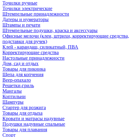
Точилки ручные
Точилки электрические
Штемпельные принадлежности
Датеры и нумераторы
Штампы и печати
Штемпельные подушки, краска и аксессуары
Офисные мелочи (клеи, штрихи, корректирующие средства,
подставки для ручек)
Клей - карандаш, силикатный, ПВА
Корректирующие средства
Настольные принадлежности
Дом, сад и отдых
Товары для пикника
Щепа для копчения
Веер-опахало
Решетки-гриль
Мангалы
Коптильни
Шампуры
Стартер для розжига
Товары для отдыха
Кровати и матрасы надувные
Подушки надувные спальные
Товары для плавания
Спорт