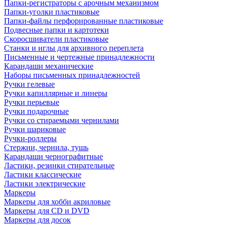
Папки-регистраторы с арочным механизмом
Папки-уголки пластиковые
Папки-файлы перфорированные пластиковые
Подвесные папки и картотеки
Скоросшиватели пластиковые
Станки и иглы для архивного переплета
Письменные и чертежные принадлежности
Карандаши механические
Наборы письменных принадлежностей
Ручки гелевые
Ручки капиллярные и линеры
Ручки перьевые
Ручки подарочные
Ручки со стираемыми чернилами
Ручки шариковые
Ручки-роллеры
Стержни, чернила, тушь
Карандаши чернографитные
Ластики, резинки стирательные
Ластики классические
Ластики электрические
Маркеры
Маркеры для хобби акриловые
Маркеры для CD и DVD
Маркеры для досок