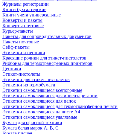
Журналы регистрации
Книги бухгалтерские
Книги учета универсальные
Конверты и пакеты
Конверты почтовые
Курьер-пакеты
Пакеты для сопроводительных документов
Пакеты почтовые
Сейф-пакеты
Этикетки и ценники
Красящие ролики для этикет-пистолетов
Риббоны для термотрансферных принтеров
Ценники
Этикет-пистолеты
Этикетки для этикет-пистолетов
Этикетки из термобумаги
Этикетки самоклеящиеся всепогодные
Этикетки самоклеящиеся для инвентаризации
Этикетки самоклеящиеся для папок
Этикетки самоклеящиеся для термотрансферной печати
Этикетки самоклеящиеся на листе А4
Этикетки самоклеящиеся удаляемые
Бумага для офисной техники
Бумага белая марок А, В, С
Бумага писчая