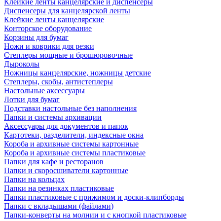
Клейкие ленты канцелярские и диспенсеры
Диспенсеры для канцелярской ленты
Клейкие ленты канцелярские
Конторское оборудование
Корзины для бумаг
Ножи и коврики для резки
Степлеры мощные и брошюровочные
Дыроколы
Ножницы канцелярские, ножницы детские
Степлеры, скобы, антистеплеры
Настольные аксессуары
Лотки для бумаг
Подставки настольные без наполнения
Папки и системы архивации
Аксессуары для документов и папок
Картотеки, разделители, индексные окна
Короба и архивные системы картонные
Короба и архивные системы пластиковые
Папки для кафе и ресторанов
Папки и скоросшиватели картонные
Папки на кольцах
Папки на резинках пластиковые
Папки пластиковые с прижимом и доски-клипборды
Папки с вкладышами (файлами)
Папки-конверты на молнии и с кнопкой пластиковые