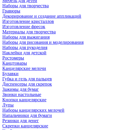
Мебель для детей
Наборы для творчества
Гравюры
Декорирование и создание аппликаций
Изготовление кристаллов
Изготовление фресок
Материалы для творчества
Наборы для выжигания
Наборы для рисования и моделирования
Наборы для рукоделия
Наклейки для детской
Ростомеры
Канцтовары
Канцелярские мелочи
Булавки
Губка и гель для пальцев
Диспенсеры для скрепок
Зажимы для бумаг
Звонки настольные
Кнопки канцелярские
Лупы
Наборы канцелярских мелочей
Напальчники для бумаги
Резинки для денег
Скрепки канцелярские