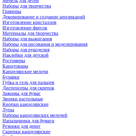
Мебель для детей
Наборы для творчества
Гравюры
Декорирование и создание аппликаций
Изготовление кристаллов
Изготовление фресок
Материалы для творчества
Наборы для выжигания
Наборы для рисования и моделирования
Наборы для рукоделия
Наклейки для детской
Ростомеры
Канцтовары
Канцелярские мелочи
Булавки
Губка и гель для пальцев
Диспенсеры для скрепок
Зажимы для бумаг
Звонки настольные
Кнопки канцелярские
Лупы
Наборы канцелярских мелочей
Напальчники для бумаги
Резинки для денег
Скрепки канцелярские