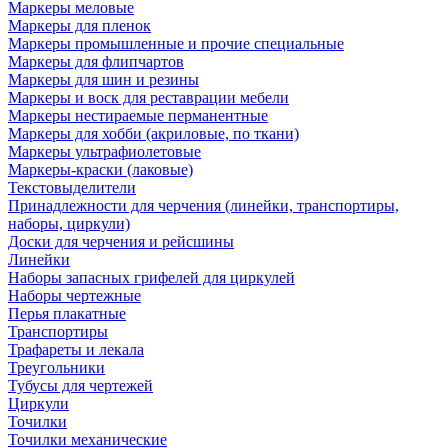
Маркеры меловые
Маркеры для пленок
Маркеры промышленные и прочие специальные
Маркеры для флипчартов
Маркеры для шин и резины
Маркеры и воск для реставрации мебели
Маркеры нестираемые перманентные
Маркеры для хобби (акриловые, по ткани)
Маркеры ультрафиолетовые
Маркеры-краски (лаковые)
Текстовыделители
Принадлежности для черчения (линейки, транспортиры,
наборы, циркули)
Доски для черчения и рейсшины
Линейки
Наборы запасных грифелей для циркулей
Наборы чертежные
Перья плакатные
Транспортиры
Трафареты и лекала
Треугольники
Тубусы для чертежей
Циркули
Точилки
Точилки механические