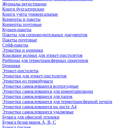
Журналы регистрации
Книги бухгалтерские
Книги учета универсальные
Конверты и пакеты
Конверты почтовые
Курьер-пакеты
Пакеты для сопроводительных документов
Пакеты почтовые
Сейф-пакеты
Этикетки и ценники
Красящие ролики для этикет-пистолетов
Риббоны для термотрансферных принтеров
Ценники
Этикет-пистолеты
Этикетки для этикет-пистолетов
Этикетки из термобумаги
Этикетки самоклеящиеся всепогодные
Этикетки самоклеящиеся для инвентаризации
Этикетки самоклеящиеся для папок
Этикетки самоклеящиеся для термотрансферной печати
Этикетки самоклеящиеся на листе А4
Этикетки самоклеящиеся удаляемые
Бумага для офисной техники
Бумага белая марок А, В, С
Бумага писчая