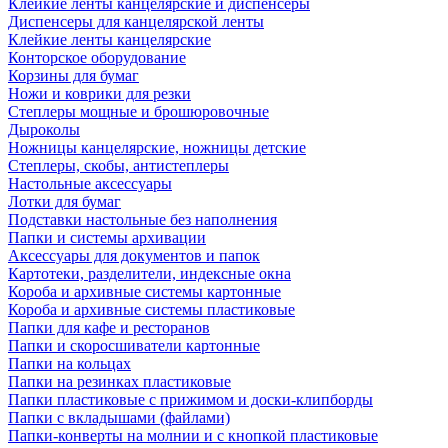
Клейкие ленты канцелярские и диспенсеры
Диспенсеры для канцелярской ленты
Клейкие ленты канцелярские
Конторское оборудование
Корзины для бумаг
Ножи и коврики для резки
Степлеры мощные и брошюровочные
Дыроколы
Ножницы канцелярские, ножницы детские
Степлеры, скобы, антистеплеры
Настольные аксессуары
Лотки для бумаг
Подставки настольные без наполнения
Папки и системы архивации
Аксессуары для документов и папок
Картотеки, разделители, индексные окна
Короба и архивные системы картонные
Короба и архивные системы пластиковые
Папки для кафе и ресторанов
Папки и скоросшиватели картонные
Папки на кольцах
Папки на резинках пластиковые
Папки пластиковые с прижимом и доски-клипборды
Папки с вкладышами (файлами)
Папки-конверты на молнии и с кнопкой пластиковые