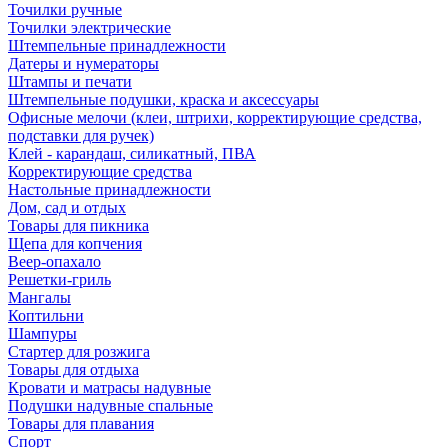
Точилки ручные
Точилки электрические
Штемпельные принадлежности
Датеры и нумераторы
Штампы и печати
Штемпельные подушки, краска и аксессуары
Офисные мелочи (клеи, штрихи, корректирующие средства,
подставки для ручек)
Клей - карандаш, силикатный, ПВА
Корректирующие средства
Настольные принадлежности
Дом, сад и отдых
Товары для пикника
Щепа для копчения
Веер-опахало
Решетки-гриль
Мангалы
Коптильни
Шампуры
Стартер для розжига
Товары для отдыха
Кровати и матрасы надувные
Подушки надувные спальные
Товары для плавания
Спорт