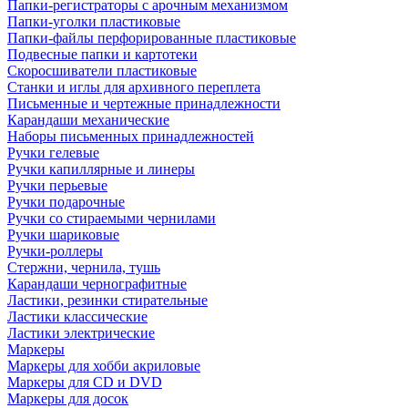
Папки-регистраторы с арочным механизмом
Папки-уголки пластиковые
Папки-файлы перфорированные пластиковые
Подвесные папки и картотеки
Скоросшиватели пластиковые
Станки и иглы для архивного переплета
Письменные и чертежные принадлежности
Карандаши механические
Наборы письменных принадлежностей
Ручки гелевые
Ручки капиллярные и линеры
Ручки перьевые
Ручки подарочные
Ручки со стираемыми чернилами
Ручки шариковые
Ручки-роллеры
Стержни, чернила, тушь
Карандаши чернографитные
Ластики, резинки стирательные
Ластики классические
Ластики электрические
Маркеры
Маркеры для хобби акриловые
Маркеры для CD и DVD
Маркеры для досок