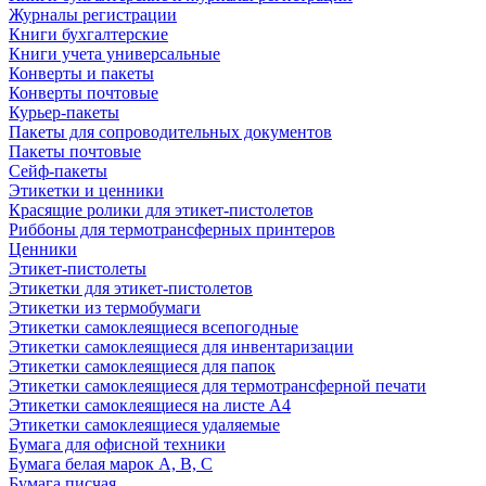
Журналы регистрации
Книги бухгалтерские
Книги учета универсальные
Конверты и пакеты
Конверты почтовые
Курьер-пакеты
Пакеты для сопроводительных документов
Пакеты почтовые
Сейф-пакеты
Этикетки и ценники
Красящие ролики для этикет-пистолетов
Риббоны для термотрансферных принтеров
Ценники
Этикет-пистолеты
Этикетки для этикет-пистолетов
Этикетки из термобумаги
Этикетки самоклеящиеся всепогодные
Этикетки самоклеящиеся для инвентаризации
Этикетки самоклеящиеся для папок
Этикетки самоклеящиеся для термотрансферной печати
Этикетки самоклеящиеся на листе А4
Этикетки самоклеящиеся удаляемые
Бумага для офисной техники
Бумага белая марок А, В, С
Бумага писчая