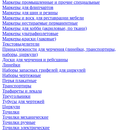
Маркеры промышленные и прочие специальные
Маркеры для флипчартов
Маркеры для шин и резины
Маркеры и воск для реставрации мебели
Маркеры нестираемые перманентные
Маркеры для хобби (акриловые, по ткани)
Маркеры ультрафиолетовые
Маркеры-краски (лаковые)
Текстовыделители
Принадлежности для черчения (линейки, транспортиры,
наборы, циркули)
Доски для черчения и рейсшины
Линейки
Наборы запасных грифелей для циркулей
Наборы чертежные
Перья плакатные
Транспортиры
Трафареты и лекала
Треугольники
Тубусы для чертежей
Циркули
Точилки
Точилки механические
Точилки ручные
Точилки электрические