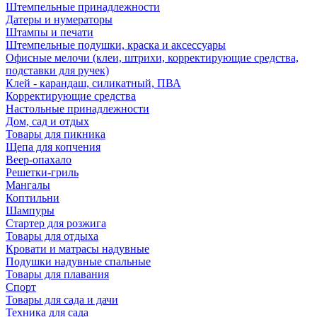
Штемпельные принадлежности
Датеры и нумераторы
Штампы и печати
Штемпельные подушки, краска и аксессуары
Офисные мелочи (клеи, штрихи, корректирующие средства,
подставки для ручек)
Клей - карандаш, силикатный, ПВА
Корректирующие средства
Настольные принадлежности
Дом, сад и отдых
Товары для пикника
Щепа для копчения
Веер-опахало
Решетки-гриль
Мангалы
Коптильни
Шампуры
Стартер для розжига
Товары для отдыха
Кровати и матрасы надувные
Подушки надувные спальные
Товары для плавания
Спорт
Товары для сада и дачи
Техника для сада