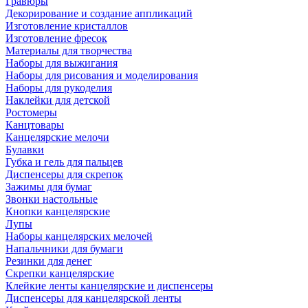
Гравюры
Декорирование и создание аппликаций
Изготовление кристаллов
Изготовление фресок
Материалы для творчества
Наборы для выжигания
Наборы для рисования и моделирования
Наборы для рукоделия
Наклейки для детской
Ростомеры
Канцтовары
Канцелярские мелочи
Булавки
Губка и гель для пальцев
Диспенсеры для скрепок
Зажимы для бумаг
Звонки настольные
Кнопки канцелярские
Лупы
Наборы канцелярских мелочей
Напальчники для бумаги
Резинки для денег
Скрепки канцелярские
Клейкие ленты канцелярские и диспенсеры
Диспенсеры для канцелярской ленты