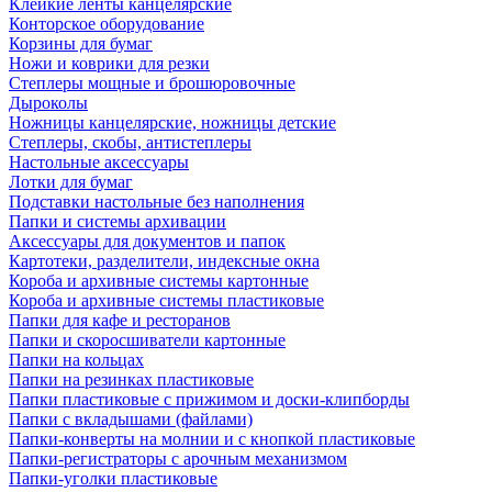
Клейкие ленты канцелярские
Конторское оборудование
Корзины для бумаг
Ножи и коврики для резки
Степлеры мощные и брошюровочные
Дыроколы
Ножницы канцелярские, ножницы детские
Степлеры, скобы, антистеплеры
Настольные аксессуары
Лотки для бумаг
Подставки настольные без наполнения
Папки и системы архивации
Аксессуары для документов и папок
Картотеки, разделители, индексные окна
Короба и архивные системы картонные
Короба и архивные системы пластиковые
Папки для кафе и ресторанов
Папки и скоросшиватели картонные
Папки на кольцах
Папки на резинках пластиковые
Папки пластиковые с прижимом и доски-клипборды
Папки с вкладышами (файлами)
Папки-конверты на молнии и с кнопкой пластиковые
Папки-регистраторы с арочным механизмом
Папки-уголки пластиковые