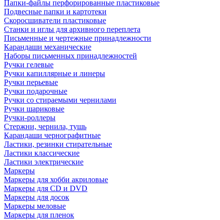
Папки-файлы перфорированные пластиковые
Подвесные папки и картотеки
Скоросшиватели пластиковые
Станки и иглы для архивного переплета
Письменные и чертежные принадлежности
Карандаши механические
Наборы письменных принадлежностей
Ручки гелевые
Ручки капиллярные и линеры
Ручки перьевые
Ручки подарочные
Ручки со стираемыми чернилами
Ручки шариковые
Ручки-роллеры
Стержни, чернила, тушь
Карандаши чернографитные
Ластики, резинки стирательные
Ластики классические
Ластики электрические
Маркеры
Маркеры для хобби акриловые
Маркеры для CD и DVD
Маркеры для досок
Маркеры меловые
Маркеры для пленок