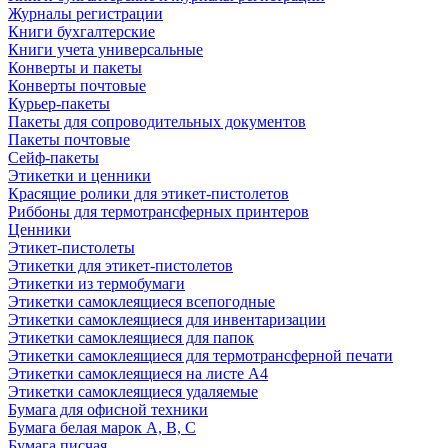
Журналы регистрации
Книги бухгалтерские
Книги учета универсальные
Конверты и пакеты
Конверты почтовые
Курьер-пакеты
Пакеты для сопроводительных документов
Пакеты почтовые
Сейф-пакеты
Этикетки и ценники
Красящие ролики для этикет-пистолетов
Риббоны для термотрансферных принтеров
Ценники
Этикет-пистолеты
Этикетки для этикет-пистолетов
Этикетки из термобумаги
Этикетки самоклеящиеся всепогодные
Этикетки самоклеящиеся для инвентаризации
Этикетки самоклеящиеся для папок
Этикетки самоклеящиеся для термотрансферной печати
Этикетки самоклеящиеся на листе А4
Этикетки самоклеящиеся удаляемые
Бумага для офисной техники
Бумага белая марок А, В, С
Бумага писчая