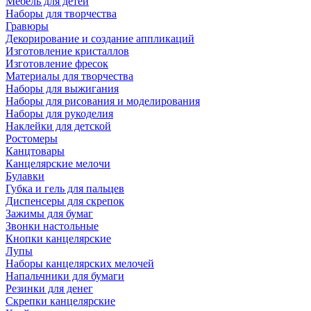
Мебель для детей
Наборы для творчества
Гравюры
Декорирование и создание аппликаций
Изготовление кристаллов
Изготовление фресок
Материалы для творчества
Наборы для выжигания
Наборы для рисования и моделирования
Наборы для рукоделия
Наклейки для детской
Ростомеры
Канцтовары
Канцелярские мелочи
Булавки
Губка и гель для пальцев
Диспенсеры для скрепок
Зажимы для бумаг
Звонки настольные
Кнопки канцелярские
Лупы
Наборы канцелярских мелочей
Напальчники для бумаги
Резинки для денег
Скрепки канцелярские