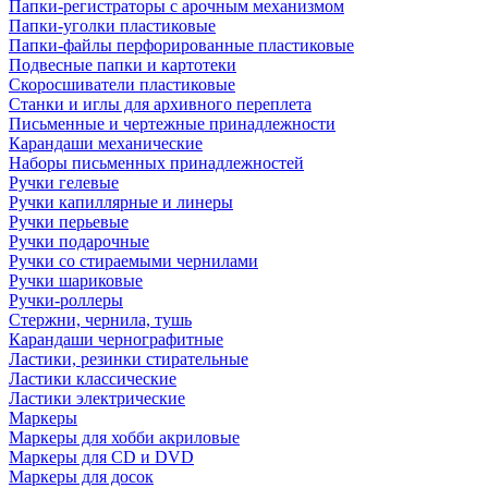
Папки-регистраторы с арочным механизмом
Папки-уголки пластиковые
Папки-файлы перфорированные пластиковые
Подвесные папки и картотеки
Скоросшиватели пластиковые
Станки и иглы для архивного переплета
Письменные и чертежные принадлежности
Карандаши механические
Наборы письменных принадлежностей
Ручки гелевые
Ручки капиллярные и линеры
Ручки перьевые
Ручки подарочные
Ручки со стираемыми чернилами
Ручки шариковые
Ручки-роллеры
Стержни, чернила, тушь
Карандаши чернографитные
Ластики, резинки стирательные
Ластики классические
Ластики электрические
Маркеры
Маркеры для хобби акриловые
Маркеры для CD и DVD
Маркеры для досок