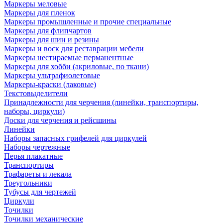
Маркеры меловые
Маркеры для пленок
Маркеры промышленные и прочие специальные
Маркеры для флипчартов
Маркеры для шин и резины
Маркеры и воск для реставрации мебели
Маркеры нестираемые перманентные
Маркеры для хобби (акриловые, по ткани)
Маркеры ультрафиолетовые
Маркеры-краски (лаковые)
Текстовыделители
Принадлежности для черчения (линейки, транспортиры,
наборы, циркули)
Доски для черчения и рейсшины
Линейки
Наборы запасных грифелей для циркулей
Наборы чертежные
Перья плакатные
Транспортиры
Трафареты и лекала
Треугольники
Тубусы для чертежей
Циркули
Точилки
Точилки механические