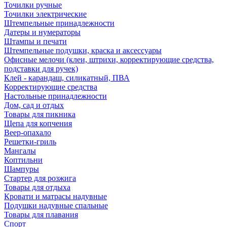
Точилки ручные
Точилки электрические
Штемпельные принадлежности
Датеры и нумераторы
Штампы и печати
Штемпельные подушки, краска и аксессуары
Офисные мелочи (клеи, штрихи, корректирующие средства,
подставки для ручек)
Клей - карандаш, силикатный, ПВА
Корректирующие средства
Настольные принадлежности
Дом, сад и отдых
Товары для пикника
Щепа для копчения
Веер-опахало
Решетки-гриль
Мангалы
Коптильни
Шампуры
Стартер для розжига
Товары для отдыха
Кровати и матрасы надувные
Подушки надувные спальные
Товары для плавания
Спорт