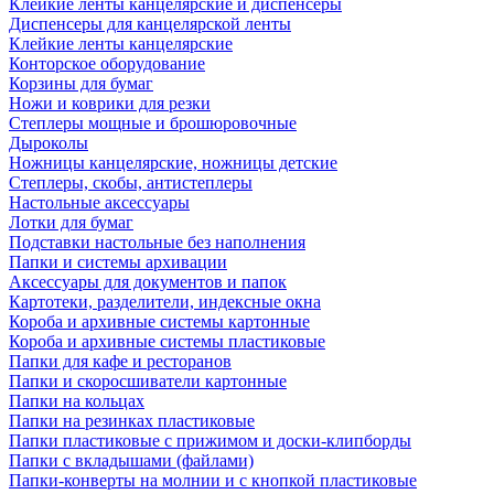
Клейкие ленты канцелярские и диспенсеры
Диспенсеры для канцелярской ленты
Клейкие ленты канцелярские
Конторское оборудование
Корзины для бумаг
Ножи и коврики для резки
Степлеры мощные и брошюровочные
Дыроколы
Ножницы канцелярские, ножницы детские
Степлеры, скобы, антистеплеры
Настольные аксессуары
Лотки для бумаг
Подставки настольные без наполнения
Папки и системы архивации
Аксессуары для документов и папок
Картотеки, разделители, индексные окна
Короба и архивные системы картонные
Короба и архивные системы пластиковые
Папки для кафе и ресторанов
Папки и скоросшиватели картонные
Папки на кольцах
Папки на резинках пластиковые
Папки пластиковые с прижимом и доски-клипборды
Папки с вкладышами (файлами)
Папки-конверты на молнии и с кнопкой пластиковые