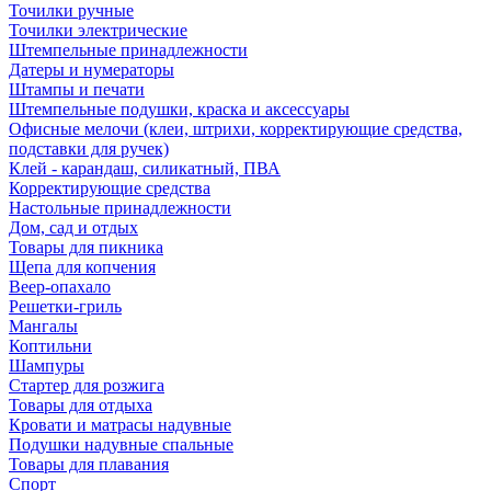
Точилки ручные
Точилки электрические
Штемпельные принадлежности
Датеры и нумераторы
Штампы и печати
Штемпельные подушки, краска и аксессуары
Офисные мелочи (клеи, штрихи, корректирующие средства,
подставки для ручек)
Клей - карандаш, силикатный, ПВА
Корректирующие средства
Настольные принадлежности
Дом, сад и отдых
Товары для пикника
Щепа для копчения
Веер-опахало
Решетки-гриль
Мангалы
Коптильни
Шампуры
Стартер для розжига
Товары для отдыха
Кровати и матрасы надувные
Подушки надувные спальные
Товары для плавания
Спорт