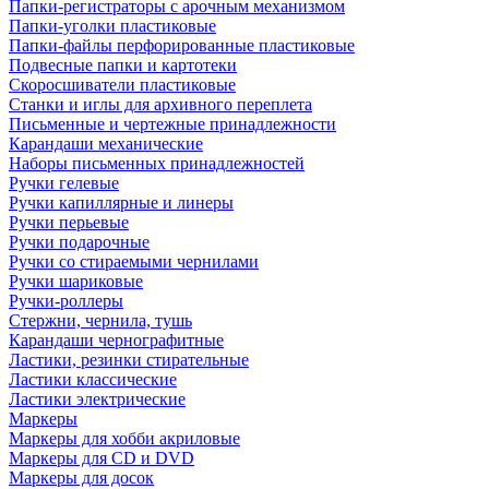
Папки-регистраторы с арочным механизмом
Папки-уголки пластиковые
Папки-файлы перфорированные пластиковые
Подвесные папки и картотеки
Скоросшиватели пластиковые
Станки и иглы для архивного переплета
Письменные и чертежные принадлежности
Карандаши механические
Наборы письменных принадлежностей
Ручки гелевые
Ручки капиллярные и линеры
Ручки перьевые
Ручки подарочные
Ручки со стираемыми чернилами
Ручки шариковые
Ручки-роллеры
Стержни, чернила, тушь
Карандаши чернографитные
Ластики, резинки стирательные
Ластики классические
Ластики электрические
Маркеры
Маркеры для хобби акриловые
Маркеры для CD и DVD
Маркеры для досок