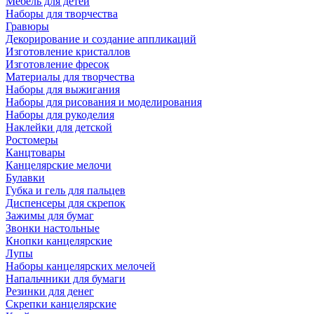
Мебель для детей
Наборы для творчества
Гравюры
Декорирование и создание аппликаций
Изготовление кристаллов
Изготовление фресок
Материалы для творчества
Наборы для выжигания
Наборы для рисования и моделирования
Наборы для рукоделия
Наклейки для детской
Ростомеры
Канцтовары
Канцелярские мелочи
Булавки
Губка и гель для пальцев
Диспенсеры для скрепок
Зажимы для бумаг
Звонки настольные
Кнопки канцелярские
Лупы
Наборы канцелярских мелочей
Напальчники для бумаги
Резинки для денег
Скрепки канцелярские