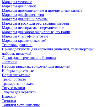
Маркеры меловые
Маркеры для пленок
Маркеры промышленные и прочие специальные
Маркеры для флипчартов
Маркеры для шин и резины
Маркеры и воск для реставрации мебели
Маркеры нестираемые перманентные
Маркеры для хобби (акриловые, по ткани)
Маркеры ультрафиолетовые
Маркеры-краски (лаковые)
Текстовыделители
Принадлежности для черчения (линейки, транспортиры,
наборы, циркули)
Доски для черчения и рейсшины
Линейки
Наборы запасных грифелей для циркулей
Наборы чертежные
Перья плакатные
Транспортиры
Трафареты и лекала
Треугольники
Тубусы для чертежей
Циркули
Точилки
Точилки механические