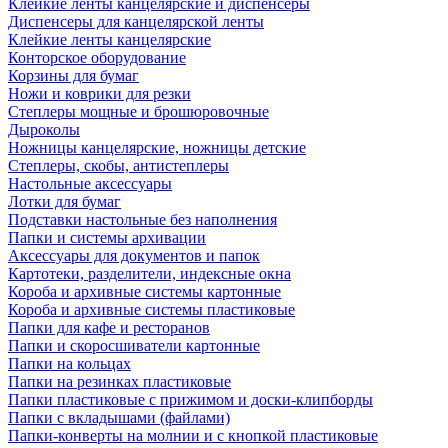
Клейкие ленты канцелярские и диспенсеры
Диспенсеры для канцелярской ленты
Клейкие ленты канцелярские
Конторское оборудование
Корзины для бумаг
Ножи и коврики для резки
Степлеры мощные и брошюровочные
Дыроколы
Ножницы канцелярские, ножницы детские
Степлеры, скобы, антистеплеры
Настольные аксессуары
Лотки для бумаг
Подставки настольные без наполнения
Папки и системы архивации
Аксессуары для документов и папок
Картотеки, разделители, индексные окна
Короба и архивные системы картонные
Короба и архивные системы пластиковые
Папки для кафе и ресторанов
Папки и скоросшиватели картонные
Папки на кольцах
Папки на резинках пластиковые
Папки пластиковые с прижимом и доски-клипборды
Папки с вкладышами (файлами)
Папки-конверты на молнии и с кнопкой пластиковые