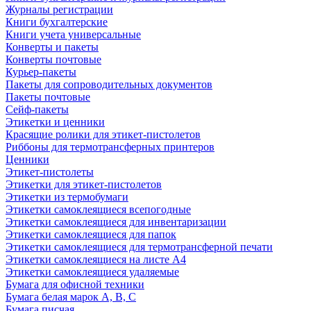
Журналы регистрации
Книги бухгалтерские
Книги учета универсальные
Конверты и пакеты
Конверты почтовые
Курьер-пакеты
Пакеты для сопроводительных документов
Пакеты почтовые
Сейф-пакеты
Этикетки и ценники
Красящие ролики для этикет-пистолетов
Риббоны для термотрансферных принтеров
Ценники
Этикет-пистолеты
Этикетки для этикет-пистолетов
Этикетки из термобумаги
Этикетки самоклеящиеся всепогодные
Этикетки самоклеящиеся для инвентаризации
Этикетки самоклеящиеся для папок
Этикетки самоклеящиеся для термотрансферной печати
Этикетки самоклеящиеся на листе А4
Этикетки самоклеящиеся удаляемые
Бумага для офисной техники
Бумага белая марок А, В, С
Бумага писчая