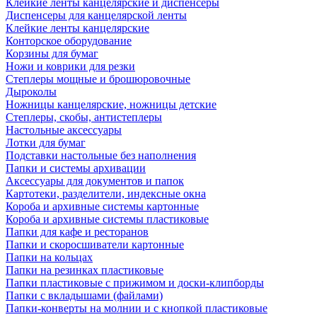
Клейкие ленты канцелярские и диспенсеры
Диспенсеры для канцелярской ленты
Клейкие ленты канцелярские
Конторское оборудование
Корзины для бумаг
Ножи и коврики для резки
Степлеры мощные и брошюровочные
Дыроколы
Ножницы канцелярские, ножницы детские
Степлеры, скобы, антистеплеры
Настольные аксессуары
Лотки для бумаг
Подставки настольные без наполнения
Папки и системы архивации
Аксессуары для документов и папок
Картотеки, разделители, индексные окна
Короба и архивные системы картонные
Короба и архивные системы пластиковые
Папки для кафе и ресторанов
Папки и скоросшиватели картонные
Папки на кольцах
Папки на резинках пластиковые
Папки пластиковые с прижимом и доски-клипборды
Папки с вкладышами (файлами)
Папки-конверты на молнии и с кнопкой пластиковые