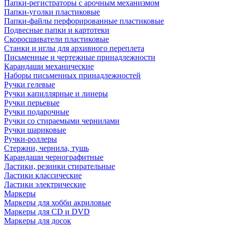
Папки-регистраторы с арочным механизмом
Папки-уголки пластиковые
Папки-файлы перфорированные пластиковые
Подвесные папки и картотеки
Скоросшиватели пластиковые
Станки и иглы для архивного переплета
Письменные и чертежные принадлежности
Карандаши механические
Наборы письменных принадлежностей
Ручки гелевые
Ручки капиллярные и линеры
Ручки перьевые
Ручки подарочные
Ручки со стираемыми чернилами
Ручки шариковые
Ручки-роллеры
Стержни, чернила, тушь
Карандаши чернографитные
Ластики, резинки стирательные
Ластики классические
Ластики электрические
Маркеры
Маркеры для хобби акриловые
Маркеры для CD и DVD
Маркеры для досок