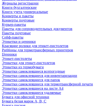
Журналы регистрации
Книги бухгалтерские
Книги учета универсальные
Конверты и пакеты
Конверты почтовые
Курьер-пакеты
Пакеты для сопроводительных документов
Пакеты почтовые
Сейф-пакеты
Этикетки и ценники
Красящие ролики для этикет-пистолетов
Риббоны для термотрансферных принтеров
Ценники
Этикет-пистолеты
Этикетки для этикет-пистолетов
Этикетки из термобумаги
Этикетки самоклеящиеся всепогодные
Этикетки самоклеящиеся для инвентаризации
Этикетки самоклеящиеся для папок
Этикетки самоклеящиеся для термотрансферной печати
Этикетки самоклеящиеся на листе А4
Этикетки самоклеящиеся удаляемые
Бумага для офисной техники
Бумага белая марок А, В, С
Бумага писчая