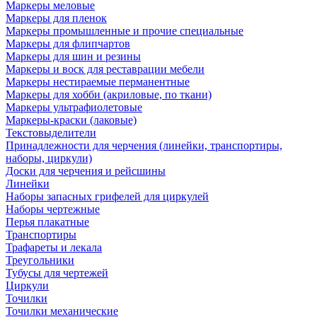
Маркеры меловые
Маркеры для пленок
Маркеры промышленные и прочие специальные
Маркеры для флипчартов
Маркеры для шин и резины
Маркеры и воск для реставрации мебели
Маркеры нестираемые перманентные
Маркеры для хобби (акриловые, по ткани)
Маркеры ультрафиолетовые
Маркеры-краски (лаковые)
Текстовыделители
Принадлежности для черчения (линейки, транспортиры,
наборы, циркули)
Доски для черчения и рейсшины
Линейки
Наборы запасных грифелей для циркулей
Наборы чертежные
Перья плакатные
Транспортиры
Трафареты и лекала
Треугольники
Тубусы для чертежей
Циркули
Точилки
Точилки механические