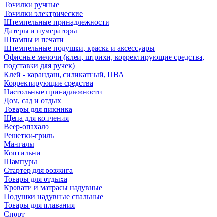
Точилки ручные
Точилки электрические
Штемпельные принадлежности
Датеры и нумераторы
Штампы и печати
Штемпельные подушки, краска и аксессуары
Офисные мелочи (клеи, штрихи, корректирующие средства,
подставки для ручек)
Клей - карандаш, силикатный, ПВА
Корректирующие средства
Настольные принадлежности
Дом, сад и отдых
Товары для пикника
Щепа для копчения
Веер-опахало
Решетки-гриль
Мангалы
Коптильни
Шампуры
Стартер для розжига
Товары для отдыха
Кровати и матрасы надувные
Подушки надувные спальные
Товары для плавания
Спорт