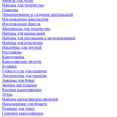
Мебель для детей
Наборы для творчества
Гравюры
Декорирование и создание аппликаций
Изготовление кристаллов
Изготовление фресок
Материалы для творчества
Наборы для выжигания
Наборы для рисования и моделирования
Наборы для рукоделия
Наклейки для детской
Ростомеры
Канцтовары
Канцелярские мелочи
Булавки
Губка и гель для пальцев
Диспенсеры для скрепок
Зажимы для бумаг
Звонки настольные
Кнопки канцелярские
Лупы
Наборы канцелярских мелочей
Напальчники для бумаги
Резинки для денег
Скрепки канцелярские