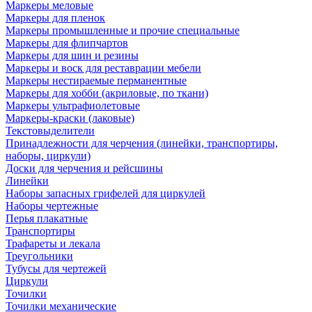
Маркеры меловые
Маркеры для пленок
Маркеры промышленные и прочие специальные
Маркеры для флипчартов
Маркеры для шин и резины
Маркеры и воск для реставрации мебели
Маркеры нестираемые перманентные
Маркеры для хобби (акриловые, по ткани)
Маркеры ультрафиолетовые
Маркеры-краски (лаковые)
Текстовыделители
Принадлежности для черчения (линейки, транспортиры,
наборы, циркули)
Доски для черчения и рейсшины
Линейки
Наборы запасных грифелей для циркулей
Наборы чертежные
Перья плакатные
Транспортиры
Трафареты и лекала
Треугольники
Тубусы для чертежей
Циркули
Точилки
Точилки механические