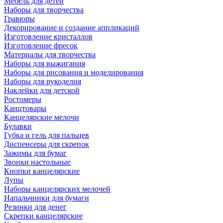
Мебель для детей
Наборы для творчества
Гравюры
Декорирование и создание аппликаций
Изготовление кристаллов
Изготовление фресок
Материалы для творчества
Наборы для выжигания
Наборы для рисования и моделирования
Наборы для рукоделия
Наклейки для детской
Ростомеры
Канцтовары
Канцелярские мелочи
Булавки
Губка и гель для пальцев
Диспенсеры для скрепок
Зажимы для бумаг
Звонки настольные
Кнопки канцелярские
Лупы
Наборы канцелярских мелочей
Напальчники для бумаги
Резинки для денег
Скрепки канцелярские