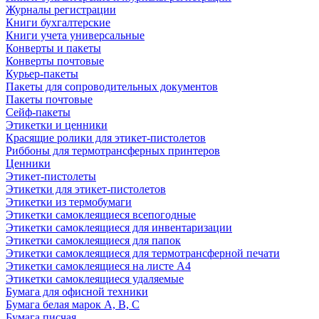
Журналы регистрации
Книги бухгалтерские
Книги учета универсальные
Конверты и пакеты
Конверты почтовые
Курьер-пакеты
Пакеты для сопроводительных документов
Пакеты почтовые
Сейф-пакеты
Этикетки и ценники
Красящие ролики для этикет-пистолетов
Риббоны для термотрансферных принтеров
Ценники
Этикет-пистолеты
Этикетки для этикет-пистолетов
Этикетки из термобумаги
Этикетки самоклеящиеся всепогодные
Этикетки самоклеящиеся для инвентаризации
Этикетки самоклеящиеся для папок
Этикетки самоклеящиеся для термотрансферной печати
Этикетки самоклеящиеся на листе А4
Этикетки самоклеящиеся удаляемые
Бумага для офисной техники
Бумага белая марок А, В, С
Бумага писчая