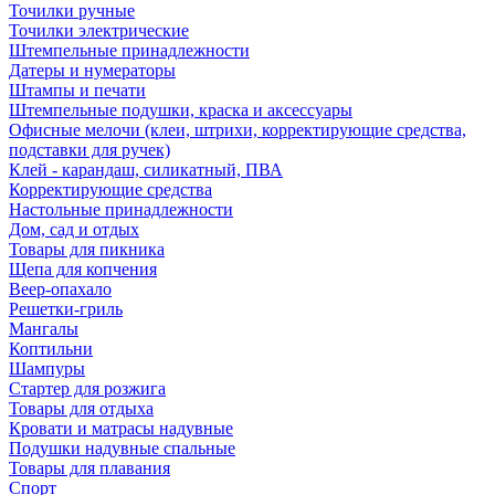
Точилки ручные
Точилки электрические
Штемпельные принадлежности
Датеры и нумераторы
Штампы и печати
Штемпельные подушки, краска и аксессуары
Офисные мелочи (клеи, штрихи, корректирующие средства,
подставки для ручек)
Клей - карандаш, силикатный, ПВА
Корректирующие средства
Настольные принадлежности
Дом, сад и отдых
Товары для пикника
Щепа для копчения
Веер-опахало
Решетки-гриль
Мангалы
Коптильни
Шампуры
Стартер для розжига
Товары для отдыха
Кровати и матрасы надувные
Подушки надувные спальные
Товары для плавания
Спорт