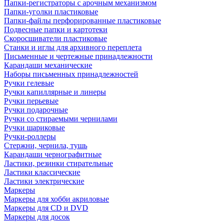
Папки-регистраторы с арочным механизмом
Папки-уголки пластиковые
Папки-файлы перфорированные пластиковые
Подвесные папки и картотеки
Скоросшиватели пластиковые
Станки и иглы для архивного переплета
Письменные и чертежные принадлежности
Карандаши механические
Наборы письменных принадлежностей
Ручки гелевые
Ручки капиллярные и линеры
Ручки перьевые
Ручки подарочные
Ручки со стираемыми чернилами
Ручки шариковые
Ручки-роллеры
Стержни, чернила, тушь
Карандаши чернографитные
Ластики, резинки стирательные
Ластики классические
Ластики электрические
Маркеры
Маркеры для хобби акриловые
Маркеры для CD и DVD
Маркеры для досок