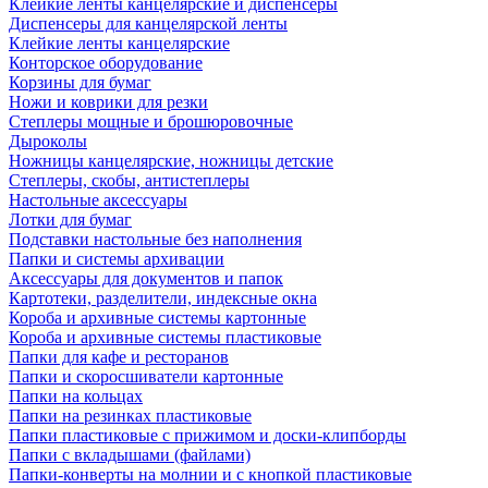
Клейкие ленты канцелярские и диспенсеры
Диспенсеры для канцелярской ленты
Клейкие ленты канцелярские
Конторское оборудование
Корзины для бумаг
Ножи и коврики для резки
Степлеры мощные и брошюровочные
Дыроколы
Ножницы канцелярские, ножницы детские
Степлеры, скобы, антистеплеры
Настольные аксессуары
Лотки для бумаг
Подставки настольные без наполнения
Папки и системы архивации
Аксессуары для документов и папок
Картотеки, разделители, индексные окна
Короба и архивные системы картонные
Короба и архивные системы пластиковые
Папки для кафе и ресторанов
Папки и скоросшиватели картонные
Папки на кольцах
Папки на резинках пластиковые
Папки пластиковые с прижимом и доски-клипборды
Папки с вкладышами (файлами)
Папки-конверты на молнии и с кнопкой пластиковые