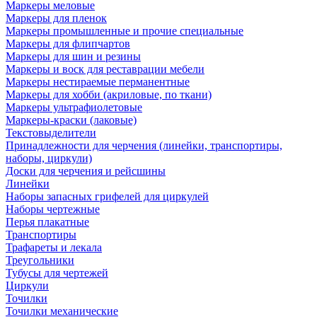
Маркеры меловые
Маркеры для пленок
Маркеры промышленные и прочие специальные
Маркеры для флипчартов
Маркеры для шин и резины
Маркеры и воск для реставрации мебели
Маркеры нестираемые перманентные
Маркеры для хобби (акриловые, по ткани)
Маркеры ультрафиолетовые
Маркеры-краски (лаковые)
Текстовыделители
Принадлежности для черчения (линейки, транспортиры,
наборы, циркули)
Доски для черчения и рейсшины
Линейки
Наборы запасных грифелей для циркулей
Наборы чертежные
Перья плакатные
Транспортиры
Трафареты и лекала
Треугольники
Тубусы для чертежей
Циркули
Точилки
Точилки механические