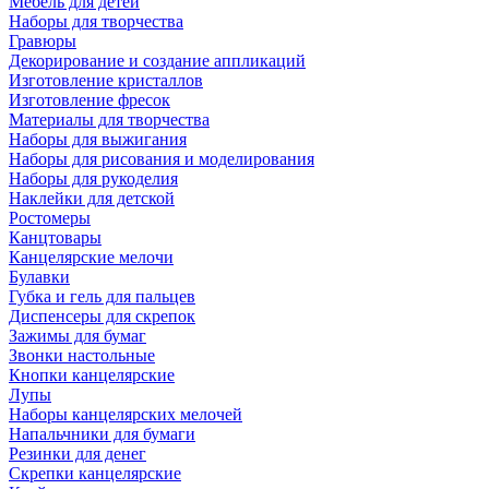
Мебель для детей
Наборы для творчества
Гравюры
Декорирование и создание аппликаций
Изготовление кристаллов
Изготовление фресок
Материалы для творчества
Наборы для выжигания
Наборы для рисования и моделирования
Наборы для рукоделия
Наклейки для детской
Ростомеры
Канцтовары
Канцелярские мелочи
Булавки
Губка и гель для пальцев
Диспенсеры для скрепок
Зажимы для бумаг
Звонки настольные
Кнопки канцелярские
Лупы
Наборы канцелярских мелочей
Напальчники для бумаги
Резинки для денег
Скрепки канцелярские