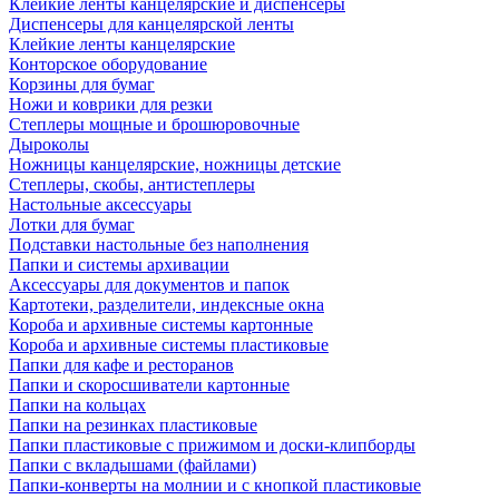
Клейкие ленты канцелярские и диспенсеры
Диспенсеры для канцелярской ленты
Клейкие ленты канцелярские
Конторское оборудование
Корзины для бумаг
Ножи и коврики для резки
Степлеры мощные и брошюровочные
Дыроколы
Ножницы канцелярские, ножницы детские
Степлеры, скобы, антистеплеры
Настольные аксессуары
Лотки для бумаг
Подставки настольные без наполнения
Папки и системы архивации
Аксессуары для документов и папок
Картотеки, разделители, индексные окна
Короба и архивные системы картонные
Короба и архивные системы пластиковые
Папки для кафе и ресторанов
Папки и скоросшиватели картонные
Папки на кольцах
Папки на резинках пластиковые
Папки пластиковые с прижимом и доски-клипборды
Папки с вкладышами (файлами)
Папки-конверты на молнии и с кнопкой пластиковые