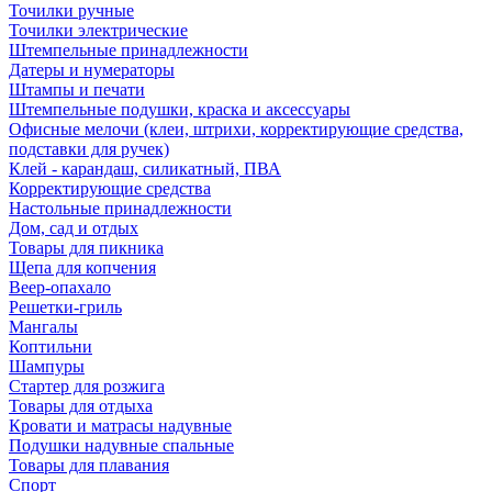
Точилки ручные
Точилки электрические
Штемпельные принадлежности
Датеры и нумераторы
Штампы и печати
Штемпельные подушки, краска и аксессуары
Офисные мелочи (клеи, штрихи, корректирующие средства,
подставки для ручек)
Клей - карандаш, силикатный, ПВА
Корректирующие средства
Настольные принадлежности
Дом, сад и отдых
Товары для пикника
Щепа для копчения
Веер-опахало
Решетки-гриль
Мангалы
Коптильни
Шампуры
Стартер для розжига
Товары для отдыха
Кровати и матрасы надувные
Подушки надувные спальные
Товары для плавания
Спорт