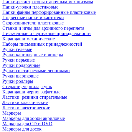
Папки-регистраторы с арочным механизмом
Папки-уголки пластиковые
Папки-файлы перфорированные пластиковые
Подвесные папки и картотеки
Скоросшиватели пластиковые
Станки и иглы для архивного переплета
Письменные и чертежные принадлежности
Карандаши механические
Наборы письменных принадлежностей
Ручки гелевые
Ручки капиллярные и линеры
Ручки перьевые
Ручки подарочные
Ручки со стираемыми чернилами
Ручки шариковые
Ручки-роллеры
Стержни, чернила, тушь
Карандаши чернографитные
Ластики, резинки стирательные
Ластики классические
Ластики электрические
Маркеры
Маркеры для хобби акриловые
Маркеры для CD и DVD
Маркеры для досок