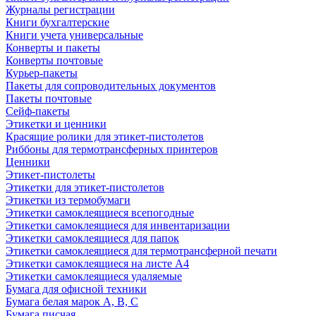
Журналы регистрации
Книги бухгалтерские
Книги учета универсальные
Конверты и пакеты
Конверты почтовые
Курьер-пакеты
Пакеты для сопроводительных документов
Пакеты почтовые
Сейф-пакеты
Этикетки и ценники
Красящие ролики для этикет-пистолетов
Риббоны для термотрансферных принтеров
Ценники
Этикет-пистолеты
Этикетки для этикет-пистолетов
Этикетки из термобумаги
Этикетки самоклеящиеся всепогодные
Этикетки самоклеящиеся для инвентаризации
Этикетки самоклеящиеся для папок
Этикетки самоклеящиеся для термотрансферной печати
Этикетки самоклеящиеся на листе А4
Этикетки самоклеящиеся удаляемые
Бумага для офисной техники
Бумага белая марок А, В, С
Бумага писчая