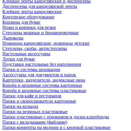
Клейкие ленты канцелярские и диспенсеры
Диспенсеры для канцелярской ленты
Клейкие ленты канцелярские
Конторское оборудование
Корзины для бумаг
Ножи и коврики для резки
Степлеры мощные и брошюровочные
Дыроколы
Ножницы канцелярские, ножницы детские
Степлеры, скобы, антистеплеры
Настольные аксессуары
Лотки для бумаг
Подставки настольные без наполнения
Папки и системы архивации
Аксессуары для документов и папок
Картотеки, разделители, индексные окна
Короба и архивные системы картонные
Короба и архивные системы пластиковые
Папки для кафе и ресторанов
Папки и скоросшиватели картонные
Папки на кольцах
Папки на резинках пластиковые
Папки пластиковые с прижимом и доски-клипборды
Папки с вкладышами (файлами)
Папки-конверты на молнии и с кнопкой пластиковые