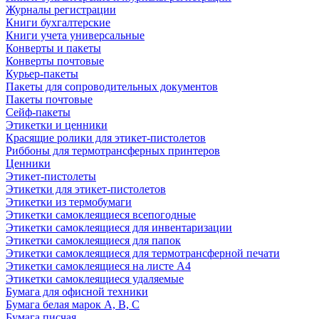
Журналы регистрации
Книги бухгалтерские
Книги учета универсальные
Конверты и пакеты
Конверты почтовые
Курьер-пакеты
Пакеты для сопроводительных документов
Пакеты почтовые
Сейф-пакеты
Этикетки и ценники
Красящие ролики для этикет-пистолетов
Риббоны для термотрансферных принтеров
Ценники
Этикет-пистолеты
Этикетки для этикет-пистолетов
Этикетки из термобумаги
Этикетки самоклеящиеся всепогодные
Этикетки самоклеящиеся для инвентаризации
Этикетки самоклеящиеся для папок
Этикетки самоклеящиеся для термотрансферной печати
Этикетки самоклеящиеся на листе А4
Этикетки самоклеящиеся удаляемые
Бумага для офисной техники
Бумага белая марок А, В, С
Бумага писчая