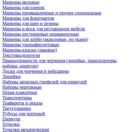
Маркеры меловые
Маркеры для пленок
Маркеры промышленные и прочие специальные
Маркеры для флипчартов
Маркеры для шин и резины
Маркеры и воск для реставрации мебели
Маркеры нестираемые перманентные
Маркеры для хобби (акриловые, по ткани)
Маркеры ультрафиолетовые
Маркеры-краски (лаковые)
Текстовыделители
Принадлежности для черчения (линейки, транспортиры,
наборы, циркули)
Доски для черчения и рейсшины
Линейки
Наборы запасных грифелей для циркулей
Наборы чертежные
Перья плакатные
Транспортиры
Трафареты и лекала
Треугольники
Тубусы для чертежей
Циркули
Точилки
Точилки механические