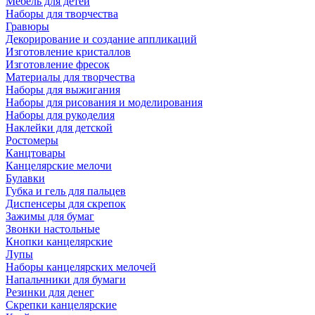
Мебель для детей
Наборы для творчества
Гравюры
Декорирование и создание аппликаций
Изготовление кристаллов
Изготовление фресок
Материалы для творчества
Наборы для выжигания
Наборы для рисования и моделирования
Наборы для рукоделия
Наклейки для детской
Ростомеры
Канцтовары
Канцелярские мелочи
Булавки
Губка и гель для пальцев
Диспенсеры для скрепок
Зажимы для бумаг
Звонки настольные
Кнопки канцелярские
Лупы
Наборы канцелярских мелочей
Напальчники для бумаги
Резинки для денег
Скрепки канцелярские