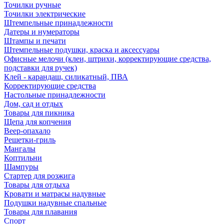
Точилки ручные
Точилки электрические
Штемпельные принадлежности
Датеры и нумераторы
Штампы и печати
Штемпельные подушки, краска и аксессуары
Офисные мелочи (клеи, штрихи, корректирующие средства,
подставки для ручек)
Клей - карандаш, силикатный, ПВА
Корректирующие средства
Настольные принадлежности
Дом, сад и отдых
Товары для пикника
Щепа для копчения
Веер-опахало
Решетки-гриль
Мангалы
Коптильни
Шампуры
Стартер для розжига
Товары для отдыха
Кровати и матрасы надувные
Подушки надувные спальные
Товары для плавания
Спорт