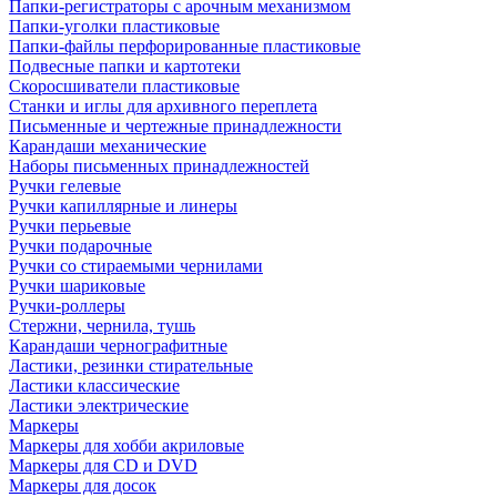
Папки-регистраторы с арочным механизмом
Папки-уголки пластиковые
Папки-файлы перфорированные пластиковые
Подвесные папки и картотеки
Скоросшиватели пластиковые
Станки и иглы для архивного переплета
Письменные и чертежные принадлежности
Карандаши механические
Наборы письменных принадлежностей
Ручки гелевые
Ручки капиллярные и линеры
Ручки перьевые
Ручки подарочные
Ручки со стираемыми чернилами
Ручки шариковые
Ручки-роллеры
Стержни, чернила, тушь
Карандаши чернографитные
Ластики, резинки стирательные
Ластики классические
Ластики электрические
Маркеры
Маркеры для хобби акриловые
Маркеры для CD и DVD
Маркеры для досок