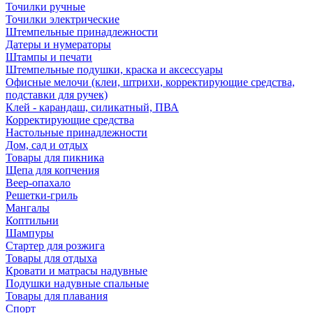
Точилки ручные
Точилки электрические
Штемпельные принадлежности
Датеры и нумераторы
Штампы и печати
Штемпельные подушки, краска и аксессуары
Офисные мелочи (клеи, штрихи, корректирующие средства,
подставки для ручек)
Клей - карандаш, силикатный, ПВА
Корректирующие средства
Настольные принадлежности
Дом, сад и отдых
Товары для пикника
Щепа для копчения
Веер-опахало
Решетки-гриль
Мангалы
Коптильни
Шампуры
Стартер для розжига
Товары для отдыха
Кровати и матрасы надувные
Подушки надувные спальные
Товары для плавания
Спорт