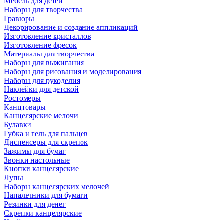
Мебель для детей
Наборы для творчества
Гравюры
Декорирование и создание аппликаций
Изготовление кристаллов
Изготовление фресок
Материалы для творчества
Наборы для выжигания
Наборы для рисования и моделирования
Наборы для рукоделия
Наклейки для детской
Ростомеры
Канцтовары
Канцелярские мелочи
Булавки
Губка и гель для пальцев
Диспенсеры для скрепок
Зажимы для бумаг
Звонки настольные
Кнопки канцелярские
Лупы
Наборы канцелярских мелочей
Напальчники для бумаги
Резинки для денег
Скрепки канцелярские