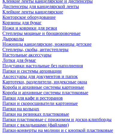
Клейкие ленты канцелярские и диспенсеры
Диспенсеры для канцелярской ленты
Клейкие ленты канцелярские
Конторское оборудование
Корзины для бумаг
Ножи и коврики для резки
Степлеры мощные и брошюровочные
Дыроколы
Ножницы канцелярские, ножницы детские
Степлеры, скобы, антистеплеры
Настольные аксессуары
Лотки для бумаг
Подставки настольные без наполнения
Папки и системы архивации
Аксессуары для документов и папок
Картотеки, разделители, индексные окна
Короба и архивные системы картонные
Короба и архивные системы пластиковые
Папки для кафе и ресторанов
Папки и скоросшиватели картонные
Папки на кольцах
Папки на резинках пластиковые
Папки пластиковые с прижимом и доски-клипборды
Папки с вкладышами (файлами)
Папки-конверты на молнии и с кнопкой пластиковые