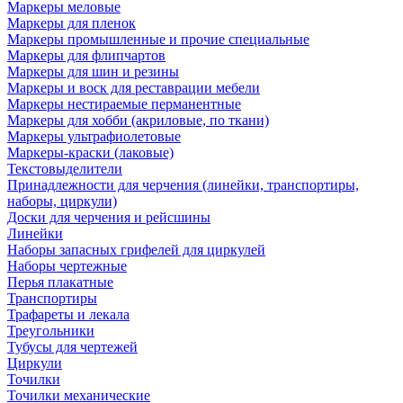
Маркеры меловые
Маркеры для пленок
Маркеры промышленные и прочие специальные
Маркеры для флипчартов
Маркеры для шин и резины
Маркеры и воск для реставрации мебели
Маркеры нестираемые перманентные
Маркеры для хобби (акриловые, по ткани)
Маркеры ультрафиолетовые
Маркеры-краски (лаковые)
Текстовыделители
Принадлежности для черчения (линейки, транспортиры,
наборы, циркули)
Доски для черчения и рейсшины
Линейки
Наборы запасных грифелей для циркулей
Наборы чертежные
Перья плакатные
Транспортиры
Трафареты и лекала
Треугольники
Тубусы для чертежей
Циркули
Точилки
Точилки механические