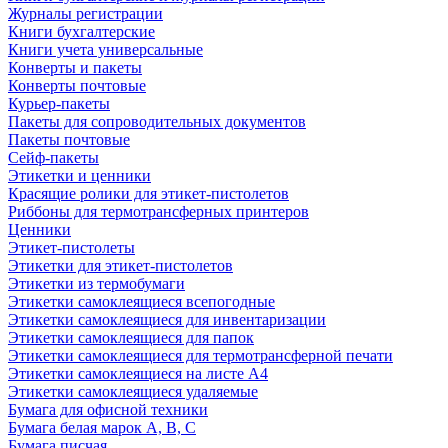
Журналы регистрации
Книги бухгалтерские
Книги учета универсальные
Конверты и пакеты
Конверты почтовые
Курьер-пакеты
Пакеты для сопроводительных документов
Пакеты почтовые
Сейф-пакеты
Этикетки и ценники
Красящие ролики для этикет-пистолетов
Риббоны для термотрансферных принтеров
Ценники
Этикет-пистолеты
Этикетки для этикет-пистолетов
Этикетки из термобумаги
Этикетки самоклеящиеся всепогодные
Этикетки самоклеящиеся для инвентаризации
Этикетки самоклеящиеся для папок
Этикетки самоклеящиеся для термотрансферной печати
Этикетки самоклеящиеся на листе А4
Этикетки самоклеящиеся удаляемые
Бумага для офисной техники
Бумага белая марок А, В, С
Бумага писчая