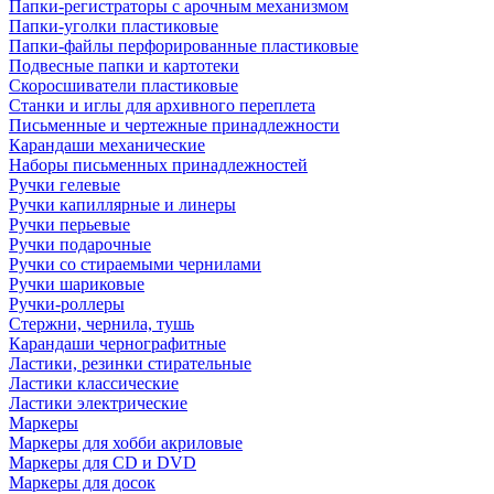
Папки-регистраторы с арочным механизмом
Папки-уголки пластиковые
Папки-файлы перфорированные пластиковые
Подвесные папки и картотеки
Скоросшиватели пластиковые
Станки и иглы для архивного переплета
Письменные и чертежные принадлежности
Карандаши механические
Наборы письменных принадлежностей
Ручки гелевые
Ручки капиллярные и линеры
Ручки перьевые
Ручки подарочные
Ручки со стираемыми чернилами
Ручки шариковые
Ручки-роллеры
Стержни, чернила, тушь
Карандаши чернографитные
Ластики, резинки стирательные
Ластики классические
Ластики электрические
Маркеры
Маркеры для хобби акриловые
Маркеры для CD и DVD
Маркеры для досок