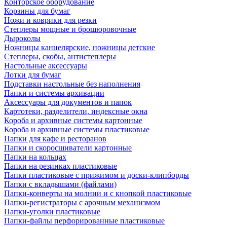
Конторское оборудование
Корзины для бумаг
Ножи и коврики для резки
Степлеры мощные и брошюровочные
Дыроколы
Ножницы канцелярские, ножницы детские
Степлеры, скобы, антистеплеры
Настольные аксессуары
Лотки для бумаг
Подставки настольные без наполнения
Папки и системы архивации
Аксессуары для документов и папок
Картотеки, разделители, индексные окна
Короба и архивные системы картонные
Короба и архивные системы пластиковые
Папки для кафе и ресторанов
Папки и скоросшиватели картонные
Папки на кольцах
Папки на резинках пластиковые
Папки пластиковые с прижимом и доски-клипборды
Папки с вкладышами (файлами)
Папки-конверты на молнии и с кнопкой пластиковые
Папки-регистраторы с арочным механизмом
Папки-уголки пластиковые
Папки-файлы перфорированные пластиковые