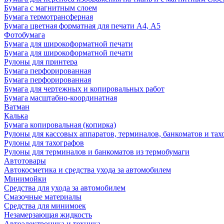
Бумага с магнитным слоем
Бумага термотрансферная
Бумага цветная форматная для печати А4, А5
Фотобумага
Бумага для широкоформатной печати
Бумага для широкоформатной печати
Рулоны для принтера
Бумага перфорированная
Бумага перфорированная
Бумага для чертежных и копировальных работ
Бумага масштабно-координатная
Ватман
Калька
Бумага копировальная (копирка)
Рулоны для кассовых аппаратов, терминалов, банкоматов и тах
Рулоны для тахографов
Рулоны для терминалов и банкоматов из термобумаги
Автотовары
Автокосметика и средства ухода за автомобилем
Минимойки
Средства для ухода за автомобилем
Смазочные материалы
Средства для минимоек
Незамерзающая жидкость
Автоэлектроника и техника