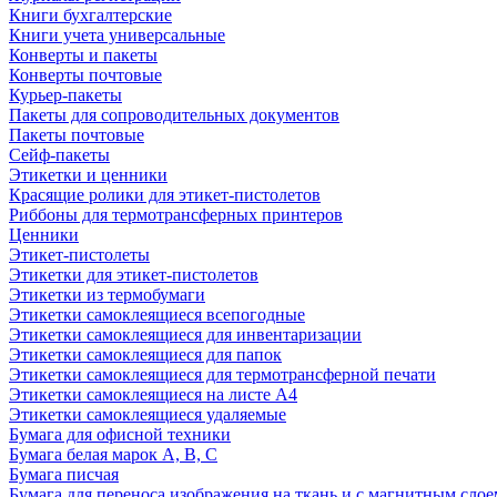
Книги бухгалтерские
Книги учета универсальные
Конверты и пакеты
Конверты почтовые
Курьер-пакеты
Пакеты для сопроводительных документов
Пакеты почтовые
Сейф-пакеты
Этикетки и ценники
Красящие ролики для этикет-пистолетов
Риббоны для термотрансферных принтеров
Ценники
Этикет-пистолеты
Этикетки для этикет-пистолетов
Этикетки из термобумаги
Этикетки самоклеящиеся всепогодные
Этикетки самоклеящиеся для инвентаризации
Этикетки самоклеящиеся для папок
Этикетки самоклеящиеся для термотрансферной печати
Этикетки самоклеящиеся на листе А4
Этикетки самоклеящиеся удаляемые
Бумага для офисной техники
Бумага белая марок А, В, С
Бумага писчая
Бумага для переноса изображения на ткань и с магнитным слое