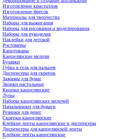
Декорирование и создание аппликаций
Изготовление кристаллов
Изготовление фресок
Материалы для творчества
Наборы для выжигания
Наборы для рисования и моделирования
Наборы для рукоделия
Наклейки для детской
Ростомеры
Канцтовары
Канцелярские мелочи
Булавки
Губка и гель для пальцев
Диспенсеры для скрепок
Зажимы для бумаг
Звонки настольные
Кнопки канцелярские
Лупы
Наборы канцелярских мелочей
Напальчники для бумаги
Резинки для денег
Скрепки канцелярские
Клейкие ленты канцелярские и диспенсеры
Диспенсеры для канцелярской ленты
Клейкие ленты канцелярские