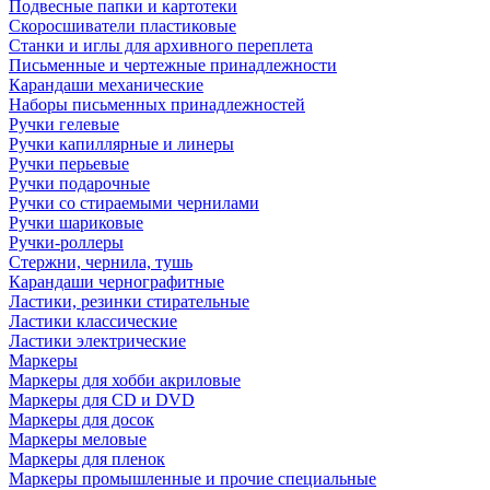
Подвесные папки и картотеки
Скоросшиватели пластиковые
Станки и иглы для архивного переплета
Письменные и чертежные принадлежности
Карандаши механические
Наборы письменных принадлежностей
Ручки гелевые
Ручки капиллярные и линеры
Ручки перьевые
Ручки подарочные
Ручки со стираемыми чернилами
Ручки шариковые
Ручки-роллеры
Стержни, чернила, тушь
Карандаши чернографитные
Ластики, резинки стирательные
Ластики классические
Ластики электрические
Маркеры
Маркеры для хобби акриловые
Маркеры для CD и DVD
Маркеры для досок
Маркеры меловые
Маркеры для пленок
Маркеры промышленные и прочие специальные